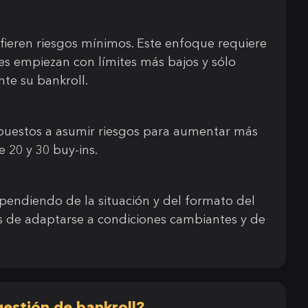
efieren riesgos mínimos. Este enfoque requiere
res empiezan con límites más bajos y sólo
te su bankroll.
puestos a asumir riesgos para aumentar más
 20 y 30 buy-ins.
ndiendo de la situación y del formato del
s de adaptarse a condiciones cambiantes y de
estión de bankroll?