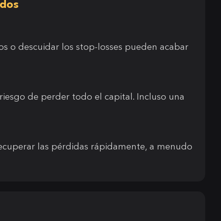
ndos
tos o descuidar los stop-losses pueden acabar
esgo de perder todo el capital. Incluso una
recuperar las pérdidas rápidamente, a menudo