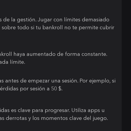
 de la gestión. Jugar con límites demasiado
 sobre todo si tu bankroll no te permite cubrir
nkroll haya aumentado de forma constante.
ada límite.
jas antes de empezar una sesión. Por ejemplo, si
érdidas por sesión a 50 $.
das es clave para progresar. Utiliza apps u
, las derrotas y los momentos clave del juego.