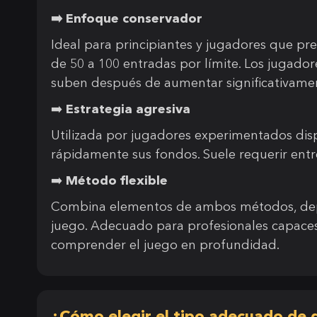
➡️ Enfoque conservador
Ideal para principiantes y jugadores que pr
de 50 a 100 entradas por límite. Los jugado
suben después de aumentar significativamen
➡️
Estrategia agresiva
Utilizada por jugadores experimentados dis
rápidamente sus fondos. Suele requerir entre
➡️
Método flexible
Combina elementos de ambos métodos, depe
juego. Adecuado para profesionales capace
comprender el juego en profundidad.
¿Cómo elegir el tipo adecuado de g