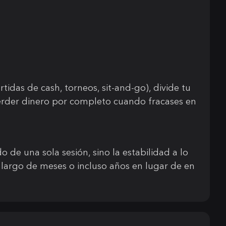
tidas de cash, torneos, sit-and-go), divide tu
perder dinero por completo cuando fracases en
o de una sola sesión, sino la estabilidad a lo
o largo de meses o incluso años en lugar de en