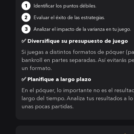
Identificar los puntos débiles.
Evaluar el éxito de las estrategias.
Analizar el impacto de la varianza en tu juego.
✅ Diversifique su presupuesto de juego
Si juegas a distintos formatos de póquer (par
bankroll en partes separadas. Así evitarás 
un formato.
✅ Planifique a largo plazo
En el póquer, lo importante no es el resultad
largo del tiempo. Analiza tus resultados a l
unas pocas partidas.