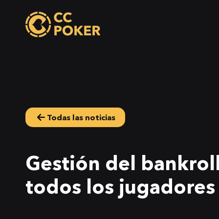
Todas las noticias
Gestión del bankroll
todos los jugadores