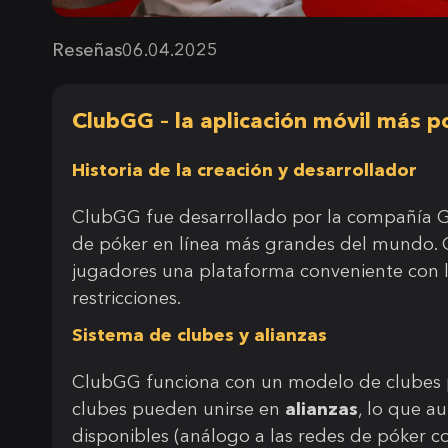
Reseñas
06.04.2025
ClubGG – la aplicación móvil más p
Historia de la creación y desarrollador
ClubGG fue desarrollado por la compañía G
de póker en línea más grandes del mundo. 
jugadores una plataforma conveniente con la
restricciones.
Sistema de clubes y alianzas
ClubGG funciona con un modelo de clubes pr
clubes pueden unirse en
alianzas
, lo que a
disponibles (análogo a las redes de póker c