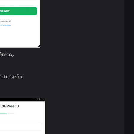
ónico
,
ontraseña