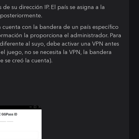
 de su dirección IP. El país se asigna a la
 posteriormente.
a cuenta con la bandera de un país específico
información la proporciona el administrador. Para
diferente al suyo, debe activar una VPN antes
el juego, no se necesita la VPN, la bandera
e se creó la cuenta).