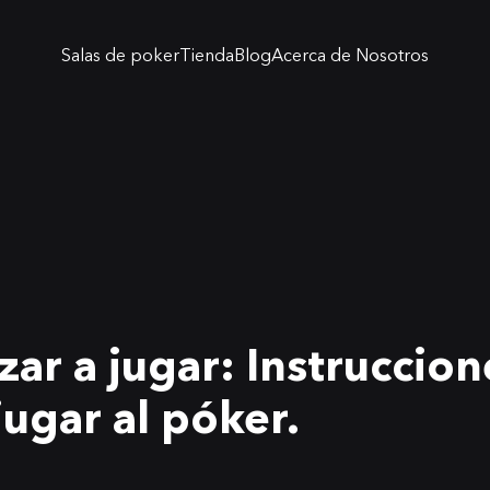
Salas de poker
Tienda
Blog
Acerca de Nosotros
 a jugar: Instruccione
ugar al póker.