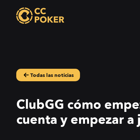
Todas las noticias
ClubGG cómo empezar
cuenta y empezar a j