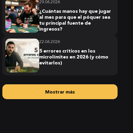
29.06.2026
¿Cuántas manos hay que jugar
al mes para que el póquer sea
tu principal fuente de
ingresos?
22.06.2026
5 errores críticos en los
microlímites en 2026 (y cómo
evitarlos)
Mostrar más