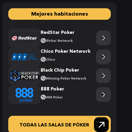
Mejores habitaciones
RedStar Poker
iPoker Network
Chico Poker Network
Chico
Black Chip Poker
Winning Poker Network
888 Poker
888 Poker
TODAS LAS SALAS DE PÓKER