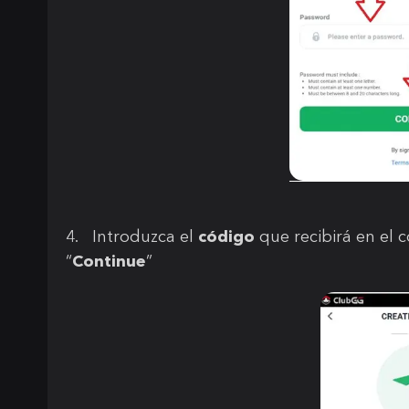
4. Introduzca el
código
que recibirá en el c
“
Continue
”