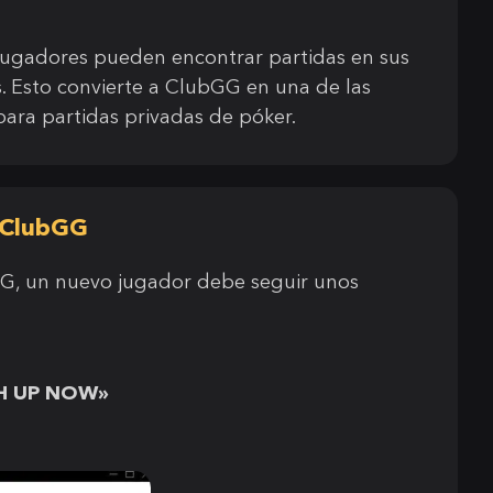
os jugadores pueden encontrar partidas en sus
. Esto convierte a ClubGG en una de las
ara partidas privadas de póker.
 ClubGG
GG, un nuevo jugador debe seguir unos
H UP NOW»