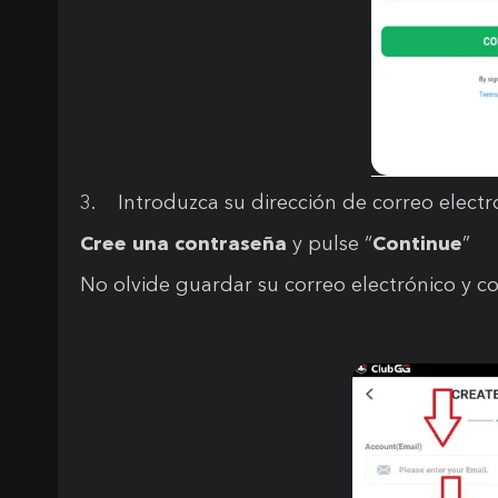
3. Introduzca su dirección de correo electr
Cree una contraseña
y pulse “
Continue
”
No olvide guardar su correo electrónico y c