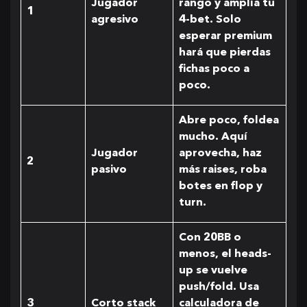
Jugador
rango y amplía tu
1
agresivo
4-bet. Solo
esperar premium
hará que pierdas
fichas poco a
poco.
Abre poco, foldea
mucho. Aquí
Jugador
aprovecha, haz
2
pasivo
más raises, roba
botes en flop y
turn.
Con 20BB o
menos, el heads-
up se vuelve
push/fold. Usa
3
Corto stack
calculadora de