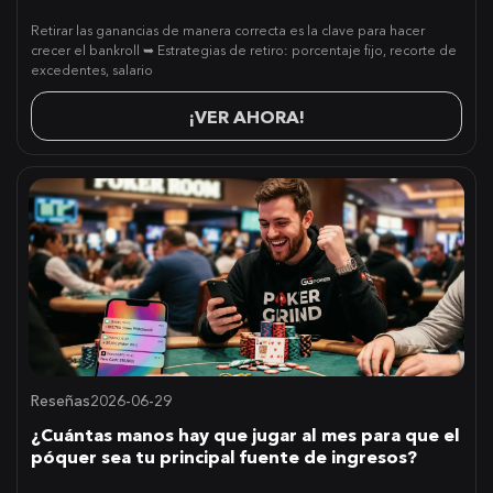
Retirar las ganancias de manera correcta es la clave para hacer
crecer el bankroll ➥ Estrategias de retiro: porcentaje fijo, recorte de
excedentes, salario
¡VER AHORA!
Reseñas
2026-06-29
¿Cuántas manos hay que jugar al mes para que el
póquer sea tu principal fuente de ingresos?