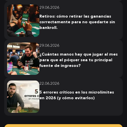
29.06.2026
Retiros: cómo retirar las ganancias
correctamente para no quedarte sin
bankroll.
29.06.2026
¿Cuántas manos hay que jugar al mes
para que el póquer sea tu principal
fuente de ingresos?
22.06.2026
5 errores críticos en los microlímites
en 2026 (y cómo evitarlos)