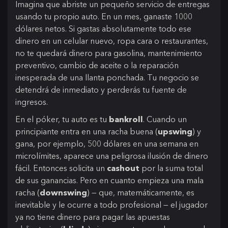
Imagina que abriste un pequeño servicio de entregas
usando tu propio auto. En un mes, ganaste 1000
dólares netos. Si gastas absolutamente todo ese
dinero en un celular nuevo, ropa cara o restaurantes,
no te quedará dinero para gasolina, mantenimiento
preventivo, cambio de aceite o la reparación
inesperada de una llanta ponchada. Tu negocio se
detendrá de inmediato y perderás tu fuente de
ingresos.
En el póker, tu auto es tu
bankroll
. Cuando un
principiante entra en una racha buena (
upswing
) y
gana, por ejemplo, 500 dólares en una semana en
microlímites, aparece una peligrosa ilusión de dinero
fácil. Entonces solicita un
cashout
por la suma total
de sus ganancias. Pero en cuanto empieza una mala
racha (
downswing
) — que, matemáticamente, es
inevitable y le ocurre a todo profesional — el jugador
ya no tiene dinero para pagar las apuestas