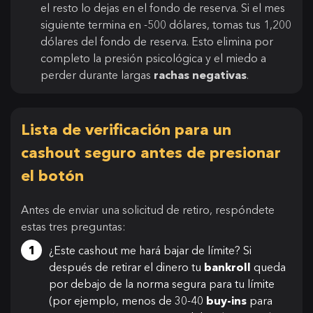
el resto lo dejas en el fondo de reserva. Si el mes
siguiente termina en -500 dólares, tomas tus 1,200
dólares del fondo de reserva. Esto elimina por
completo la presión psicológica y el miedo a
perder durante largas
rachas negativas
.
Lista de verificación para un
cashout seguro antes de presionar
el botón
Antes de enviar una solicitud de retiro, respóndete
estas tres preguntas:
¿Este cashout me hará bajar de límite? Si
después de retirar el dinero tu
bankroll
queda
por debajo de la norma segura para tu límite
(por ejemplo, menos de 30-40
buy-ins
para