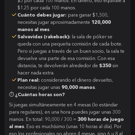
$5 por cada 100 manos. En dinero, eso equivale a
$1.25 por cada 100 manos.
Cuánto debes jugar:
para ganar $1,500,
necesitas jugar aproximadamente
120,000
manos al mes
.
Salvavidas (rakeback):
la sala de póker se
queda con una pequeña comisión de cada bote.
Pero si juegas a través de un buen socio, la sala te
devuelve una parte de esa comisión. Con esa
distancia, te devolverán alrededor de
$350
sin
hacer nada extra.
Plan real:
considerando el dinero devuelto,
necesitas jugar unas
90,000 manos
.
⏱
¿Cuántas horas son?
Si juegas simultáneamente en 4 mesas (lo estándar
para regulares), en una hora puedes jugar unas 300
manos. En total: 90,000 / 300 =
300 horas de juego
al mes
. Eso es muchísimo (unas 10 horas al día). Por
eso los profesionales no abren 4 mesas, sino 6 u 8 al