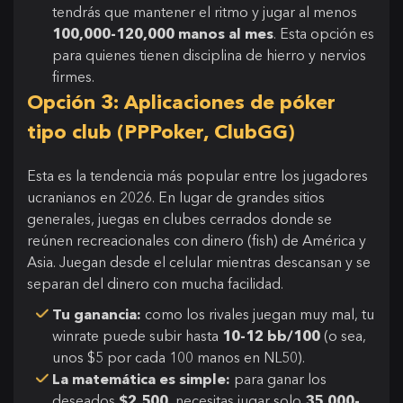
tendrás que mantener el ritmo y jugar al menos
100,000-120,000 manos al mes
. Esta opción es
para quienes tienen disciplina de hierro y nervios
firmes.
Opción 3: Aplicaciones de póker
tipo club (PPPoker, ClubGG)
Esta es la tendencia más popular entre los jugadores
ucranianos en 2026. En lugar de grandes sitios
generales, juegas en clubes cerrados donde se
reúnen recreacionales con dinero (fish) de América y
Asia. Juegan desde el celular mientras descansan y se
separan del dinero con mucha facilidad.
Tu ganancia:
como los rivales juegan muy mal, tu
winrate puede subir hasta
10-12 bb/100
(o sea,
unos $5 por cada 100 manos en NL50).
La matemática es simple:
para ganar los
deseados
$2,500
, necesitas jugar solo
35,000-