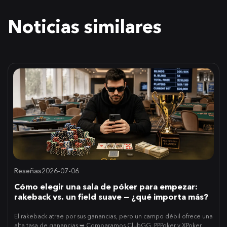
Noticias similares
Reseñas
2026-07-06
Cómo elegir una sala de póker para empezar:
rakeback vs. un field suave — ¿qué importa más?
El rakeback atrae por sus ganancias, pero un campo débil ofrece una
alta tasa de ganancias ➥ Comparamos ClubGG, PPPoker y XPoker