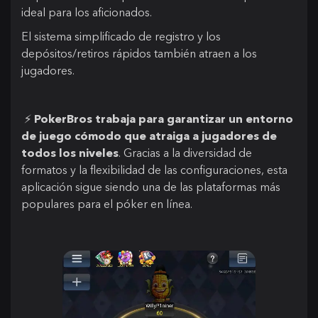
ideal para los aficionados.
El sistema simplificado de registro y los
depósitos/retiros rápidos también atraen a los
jugadores.
⚡
PokerBros trabaja para garantizar un entorno
de juego cómodo que atraiga a jugadores de
todos los niveles
. Gracias a la diversidad de
formatos y la flexibilidad de las configuraciones, esta
aplicación sigue siendo una de las plataformas más
populares para el póker en línea.