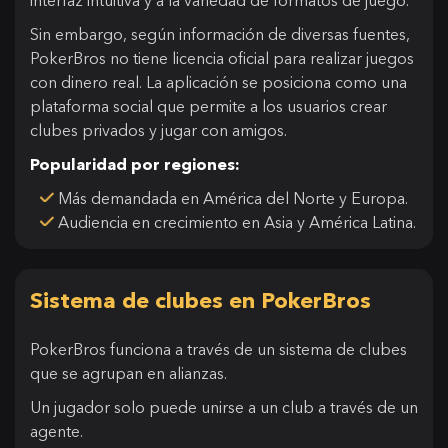
interfaz intuitiva y a la variedad de formatos de juego.
Sin embargo, según información de diversas fuentes,
PokerBros no tiene licencia oficial para realizar juegos
con dinero real. La aplicación se posiciona como una
plataforma social que permite a los usuarios crear
clubes privados y jugar con amigos.
Popularidad por regiones:
Más demandada en América del Norte y Europa.
Audiencia en crecimiento en Asia y América Latina.
Sistema de clubes en PokerBros
PokerBros funciona a través de un sistema de clubes
que se agrupan en alianzas.
Un jugador solo puede unirse a un club a través de un
agente.