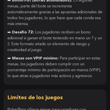
mesas, parte del bote se incrementa
automáticamente gracias a las apuestas adicionales de
todos los jugadores, lo que hace que cada ronda sea
más intensa.
➡️
Desafío 72:
Los jugadores reciben un bono
adicional si ganan el bote teniendo en mano un 7 y un
2. Este formato añade un elemento de riesgo y
creatividad al juego.
➡️
Mesas con VPIP mínimo:
Para participar en estas
mesas, los jugadores deben cumplir con un
porcentaje mínimo de participación en manos (VPIP),
lo que atrae a jugadores más activos y agresivos.
Límites de los juegos
PokerBros ofrece mesas para jugadores con