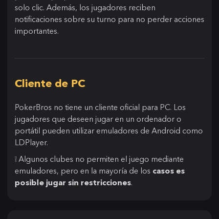
solo clic. Además, los jugadores reciben
notificaciones sobre su turno para no perder acciones
importantes.
Cliente de PC
PokerBros no tiene un cliente oficial para PC. Los
jugadores que deseen jugar en un ordenador o
portátil pueden utilizar emuladores de Android como
LDPlayer.
❕ Algunos clubes no permiten el juego mediante
emuladores, pero en la mayoría de los
casos es
posible jugar sin restricciones
.