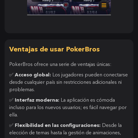
Ventajas de usar PokerBros
PokerBros ofrece una serie de ventajas únicas:
✅
Acceso global:
Los jugadores pueden conectarse
desde cualquier país sin restricciones adicionales ni
problemas.
✅
Interfaz moderna:
La aplicación es cómoda
incluso para los nuevos usuarios; es fácil navegar por
ella.
✅
Flexibilidad en las configuraciones:
Desde la
elección de temas hasta la gestión de animaciones,