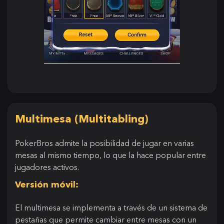
Multimesa (Multitabling)
PokerBros admite la posibilidad de jugar en varias
mesas al mismo tiempo, lo que la hace popular entre
jugadores activos.
Versión móvil:
El multimesa se implementa a través de un sistema de
pestañas que permite cambiar entre mesas con un