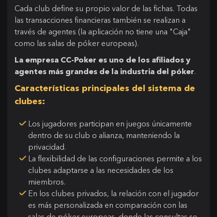
Cada club define su propio valor de las fichas. Todas
las transacciones financieras también se realizan a
través de agentes (la aplicación no tiene una "Caja"
como las salas de póker europeas).
La empresa CC-Poker es uno de los afiliados y
agentes más grandes de la industria del póker
.
Características principales del sistema de
clubes:
Los jugadores participan en juegos únicamente
dentro de su club o alianza, manteniendo la
privacidad.
La flexibilidad de las configuraciones permite a los
clubes adaptarse a las necesidades de los
miembros.
En los clubes privados, la relación con el jugador
es más personalizada en comparación con las
salas de póker europeas, donde las consultas se