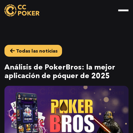
Todas las noticias
Análisis de PokerBros: la mejor
aplicación de póquer de 2025