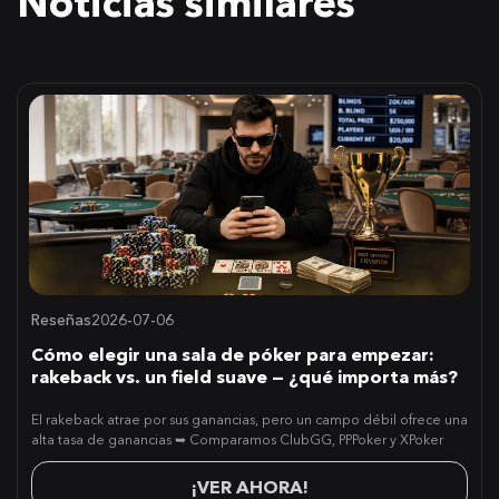
Noticias similares
Reseñas
2026-07-06
Cómo elegir una sala de póker para empezar:
rakeback vs. un field suave — ¿qué importa más?
El rakeback atrae por sus ganancias, pero un campo débil ofrece una
alta tasa de ganancias ➥ Comparamos ClubGG, PPPoker y XPoker
¡VER AHORA!