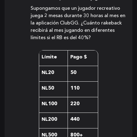
Supongamos que un jugador recreativo
juega 2 mesas durante 30 horas al mes en
la aplicación ClubGG. ¿Cuánto rakeback
recibirá al mes jugando en diferentes
límites si el RB es del 40%?
Límite
Pago $
NL20
50
NL50
110
NL100
220
NL200
440
NL500
800+