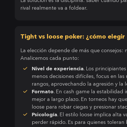
La solución es la disciplina: saber cuándo pa
rival realmente va a foldear.
Tight vs loose poker: ¿cómo elegir 
La elección depende de más que consejos: niv
Analicemos cada punto:
Nivel de experiencia
. Los principiant
menos decisiones difíciles, focus en l
rangos, aprovechando la agresión y la le
Formato
. En cash game la estabilidad 
mejor a largo plazo. En torneos hay que se
loose para robar ciegas y presionar stac
Psicología
. El estilo loose implica alt
perder rápido. Es para quienes toleran 