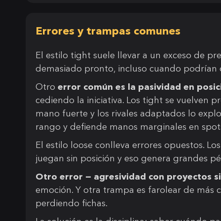
Errores y trampas comunes
El estilo tight suele llevar a un exceso de p
demasiado pronto, incluso cuando podrían d
Otro
error común es la pasividad en posic
cediendo la iniciativa. Los tight se vuelven pr
mano fuerte y los rivales adaptados lo explot
rango y defiende manos marginales en spots
El estilo loose conlleva errores opuestos. Lo
juegan sin posición y eso genera grandes pé
Otro error — agresividad con proyectos 
emoción. Y otra trampa es farolear de más c
perdiendo fichas.