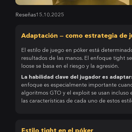
Reseñas
15.10.2025
Adaptación — como estrategia de 
El estilo de juego en póker está determinado 
resultados de las manos. El enfoque tight se b
loose se basa en el riesgo y la agresión.
La habilidad clave del jugador es adaptar
enfoque es especialmente importante cuando
algoritmos GTO y el exploit se usan incluso 
las características de cada uno de estos esti
Estilo tight en el póker