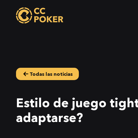
Todas las noticias
Estilo de juego tigh
adaptarse?