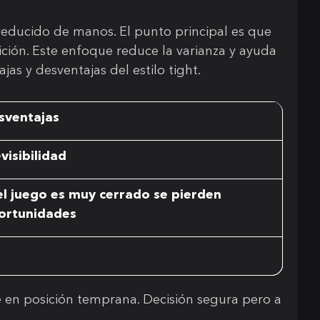
 reducido de manos. El punto principal es que
ición. Este enfoque reduce la varianza y ayuda
jas y desventajas del estilo tight.
sventajas
visibilidad
 el juego es muy cerrado se pierden
ortunidades
e en posición temprana. Decisión segura pero a