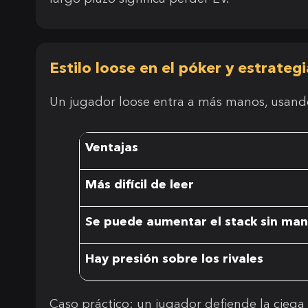
Estilo loose en el póker y estrategi
Un jugador loose entra a más manos, usand
Ventajas
Más difícil de leer
Se puede aumentar el stack sin ma
Hay presión sobre los rivales
Caso práctico: un jugador defiende la ciega 