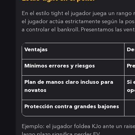
En el estilo tight el jugador juega un rango
el jugador actúa estrictamente según la pos
a controlar el bankroll. Presentamos las venta
Ventajas
De
Mínimos errores y riesgos
Pre
Plan de manos claro incluso para
Si
novatos
op
Protección contra grandes bajones
Ejemplo: el jugador foldea KJo ante un rais
largo plazo significa perder EV.