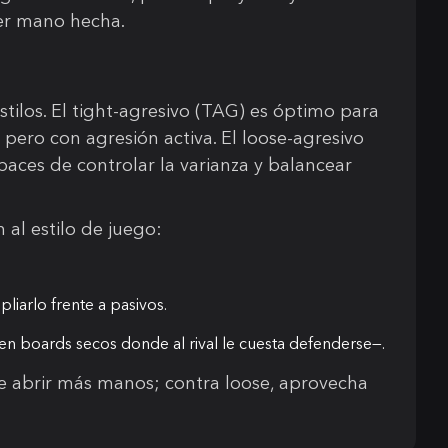
ener mano hecha.
stilos. El tight-agresivo (TAG) es óptimo para
pero con agresión activa. El loose-agresivo
aces de controlar la varianza y balancear
al estilo de juego:
pliarlo frente a pasivos.
en boards secos donde al rival le cuesta defenderse—.
ne abrir más manos; contra loose, aprovecha