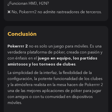
¿Funcionan HM3, H2N?
❌ No, Pokerrrr2 no admite rastreadores de terceros.
Conclusión
Pokerrrr 2
no es solo un juego para móviles. Es una
verdadera plataforma de póker, creada con pasión y
con énfasis en el
juego en equipo, los partidos
amistosos y los torneos de clubes
.
La simplicidad de la interfaz, la flexibilidad de la
configuración, la potente funcionalidad de los clubes
y la atmósfera realista en la mesa hacen de Pokerrrr 2
una de las mejores aplicaciones de póker para jugar
con amigos o con tu comunidad en dispositivos
móviles.