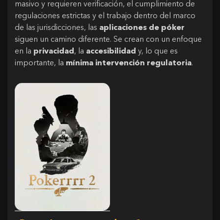
masivo y requieren verificación, el cumplimiento de
regulaciones estrictas y el trabajo dentro del marco
de las jurisdicciones, las
aplicaciones de póker
siguen un camino diferente. Se crean con un enfoque
en la
privacidad
, la
accesibilidad
y, lo que es
importante, la
mínima intervención regulatoria
.