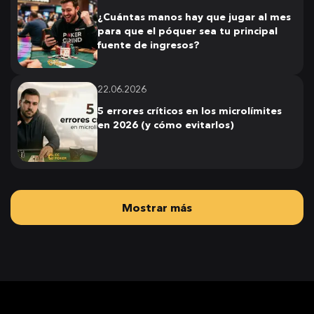
¿Cuántas manos hay que jugar al mes
para que el póquer sea tu principal
fuente de ingresos?
22.06.2026
5 errores críticos en los microlímites
en 2026 (y cómo evitarlos)
Mostrar más