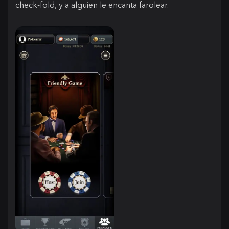
check-fold, y a alguien le encanta farolear.