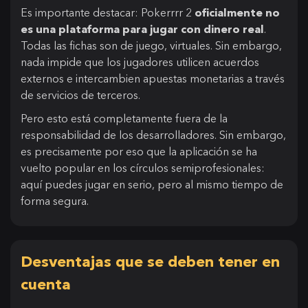
Es importante destacar: Pokerrrr 2
oficialmente no
es una plataforma para jugar con dinero real
.
Todas las fichas son de juego, virtuales. Sin embargo,
nada impide que los jugadores utilicen acuerdos
externos e intercambien apuestas monetarias a través
de servicios de terceros.
Pero esto está completamente fuera de la
responsabilidad de los desarrolladores. Sin embargo,
es precisamente por eso que la aplicación se ha
vuelto popular en los círculos semiprofesionales:
aquí puedes jugar en serio, pero al mismo tiempo de
forma segura.
Desventajas que se deben tener en
cuenta