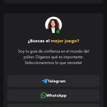
¿Buscas el
mejor juego?
Soy tu guía de confianza en el mundo del
póker. Díganos qué es importante:
Seleccionaremos lo que necesita!
Telegram
WhatsApp