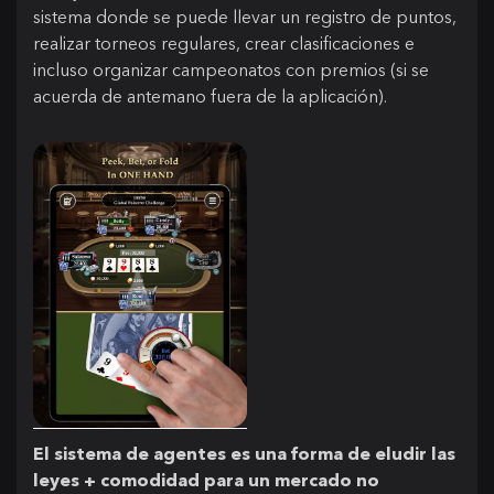
sistema donde se puede llevar un registro de puntos,
realizar torneos regulares, crear clasificaciones e
incluso organizar campeonatos con premios (si se
acuerda de antemano fuera de la aplicación).
El sistema de agentes es una forma de eludir las
leyes + comodidad para un mercado no