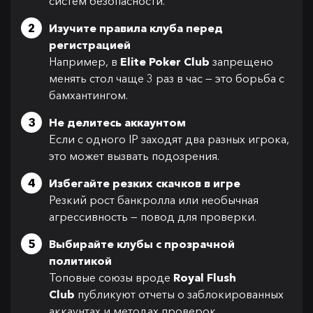
систем безопасности.
Изучите правила клуба перед
регистрацией
Например, в
Elite Poker Club
запрещено
менять стол чаще 3 раз в час — это борьба с
бамхантингом.
Не делитесь аккаунтом
Если с одного IP заходят два разных игрока,
это может вызвать подозрения.
Избегайте резких скачков в игре
Резкий рост банкролла или необычная
агрессивность — повод для проверки.
Выбирайте клубы с прозрачной
политикой
Топовые союзы вроде
Royal Flush
Club
публикуют отчеты о заблокированных
аккаунтах и методах проверок.