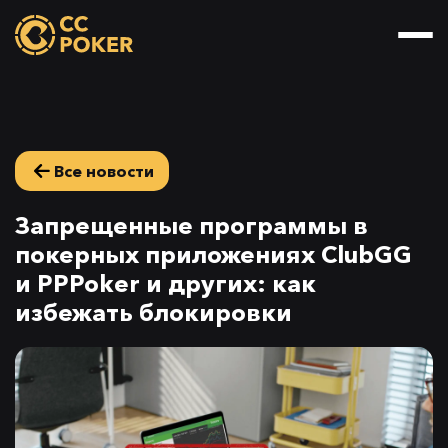
Все новости
Запрещенные программы в
покерных приложениях ClubGG
и PPPoker и других: как
избежать блокировки