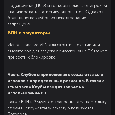
Подсказчики (HUD) и трекеры помогают игрокам
анализировать статистику оппонентов. Однако в
большинстве клубов их использование
запрещено.
ВПН и эмуляторы
Использование VPN для скрытия локации или
эмуляторов для запуска приложения на ПК может
привести к блокировке.
Часть Клубов в приложениях создаются для
игроков с определенных регионов. В связи с
этим такие Клубы вводят запрет на
использование ВПН
.
Также ВПН и Эмуляторы запрещаются, поскольку
этими инструментами зачастую пользуются
Ботоводы