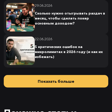
29.06.2026
Сколько нужно отыгрывать раздач в
месяц, чтобы сделать покер
основным доходом?
22.06.2026
5 критических ошибок на
микролимитах в 2026 году (и как их
избежать)
Показать больше