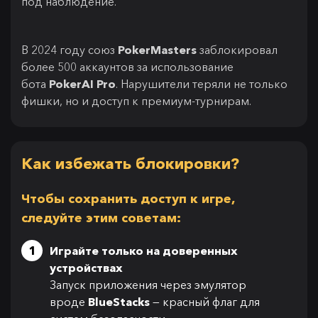
под наблюдение.
В 2024 году союз
PokerMasters
заблокировал
более 500 аккаунтов за использование
бота
PokerAI Pro
. Нарушители теряли не только
фишки, но и доступ к премиум-турнирам.
Как избежать блокировки?
Чтобы сохранить доступ к игре,
следуйте этим советам:
Играйте только на доверенных
устройствах
Запуск приложения через эмулятор
вроде
BlueStacks
— красный флаг для