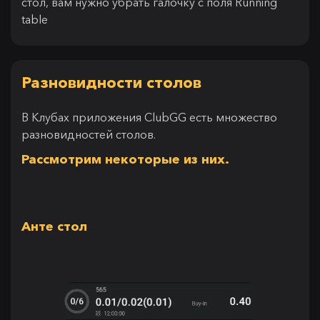
стол, вам нужно убрать галочку с поля Running
table
Разновидности столов
В Клубах приложения ClubGG есть множество
разновидностей столов.
Рассмотрим некоторые из них.
Анте стол