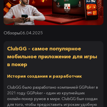
Обзоры
06.04.2025
ClubGG – самое популярное
мобильное приложение для игры
в покер
История создания и разработчик
ClubGG было разработано компанией GGPoker в
2021 году. GGPoker – один из крупнейших
онлайн-покер румов в мире. ClubGG был создан
для того, чтобы предоставить игрокам удобную