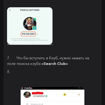
7. Что бы вступить в Клуб, нужно нажать на
поле поиска клуба
«Search Club»
8.