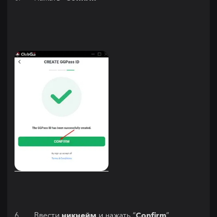
6. Ввести
никнейм
и нажать “
Confirm
”.