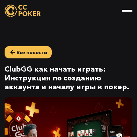
Все новости
ClubGG как начать играть:
Инструкция по созданию
аккаунта и началу игры в покер.