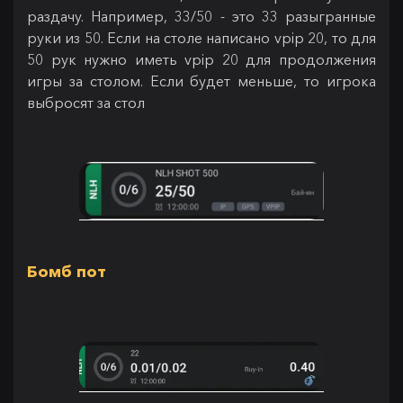
раздачу. Например, 33/50 - это 33 разыгранные
руки из 50. Если на столе написано vpip 20, то для
50 рук нужно иметь vpip 20 для продолжения
игры за столом. Если будет меньше, то игрока
выбросят за стол
Бомб пот