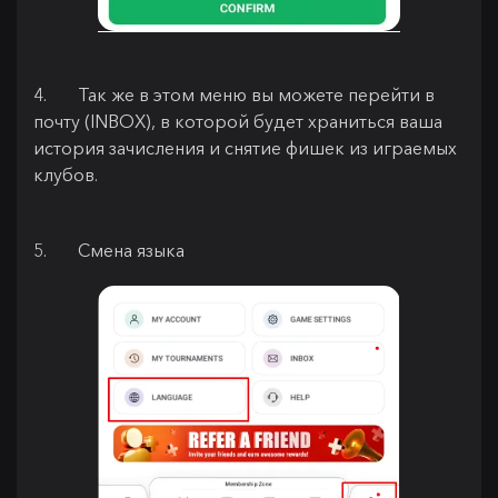
4. Так же в этом меню вы можете перейти в
почту (INBOX), в которой будет храниться ваша
история зачисления и снятие фишек из играемых
клубов.
5. Смена языка