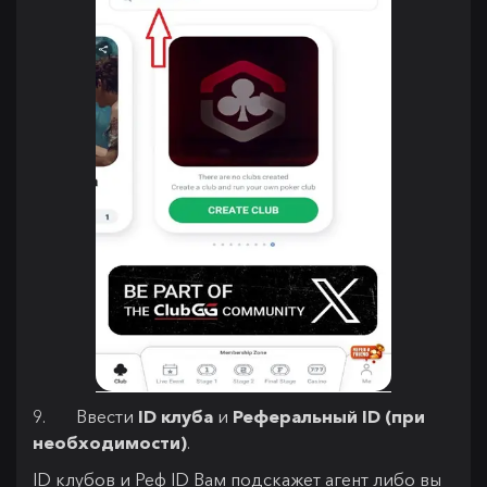
9. Ввести
ID клуба
и
Реферальный ID (при
необходимости)
.
ID клубов и Реф ID Вам подскажет агент либо вы