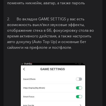
поменять никнейм, аватар, а также пароль
2. Во вкладке GAME SETTIGS у вас есть
возможность выкл/вкл звуковые эффекты,
отображение стека в бб, фокусировку стола во
время активного действия, а также настроить
авто докупку (Auto Top Up) и основные бет
сайзинги на префлопе и постфлопе.