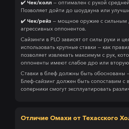
✔️ Чек/колл
— оптимален с рукой средней 
Позволяет дойти до шоудауна или улучш
✔️ Чек/рейз
— мощное оружие с сильным 
агрессивных оппонентов.
Сайзинги в PLO зависят от силы руки и ц
использовать крупные ставки — как прави
позволяет извлекать максимум с рук, кот
оппоненты имеют слабое дро или вторую
Ставки в блеф должны быть обоснованы —
Блеф-сайзинг должен быть сопоставим с 
соперники смогут эксплуатировать разли
Отличие Омахи от Техасского Х