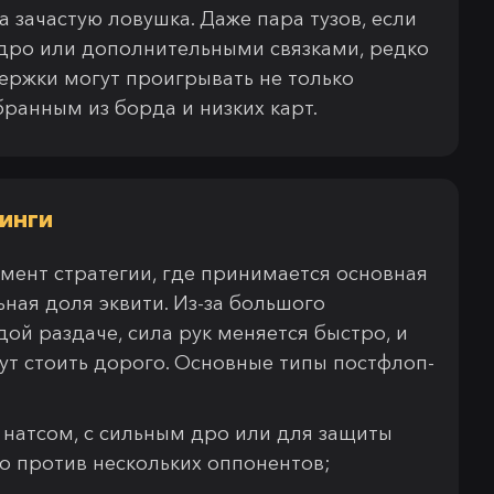
а зачастую ловушка. Даже пара тузов, если
-дро или дополнительными связками, редко
держки могут проигрывать не только
бранным из борда и низких карт.
инги
мент стратегии, где принимается основная
ная доля эквити. Из-за большого
ой раздаче, сила рук меняется быстро, и
ут стоить дорого. Основные типы постфлоп-
 натсом, с сильным дро или для защиты
но против нескольких оппонентов;