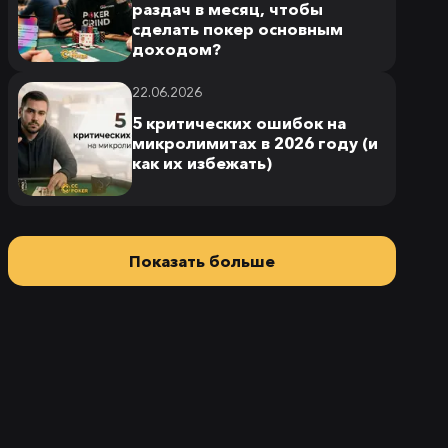
раздач в месяц, чтобы
сделать покер основным
доходом?
22.06.2026
5 критических ошибок на
микролимитах в 2026 году (и
как их избежать)
Показать больше