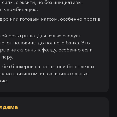
силы, с эквити, но без инициативы.
ить комбинацию;
дро или готовым натсом, особенно против
елей розыгрыша. Для вэлью следует
ло, от половины до полного банка. Это
орые не склонны к фолду, особенно если
 пару.
 без блокеров на натцы они бесполезны.
вэлью-сайзингом, иначе внимательные
чие.
олдема