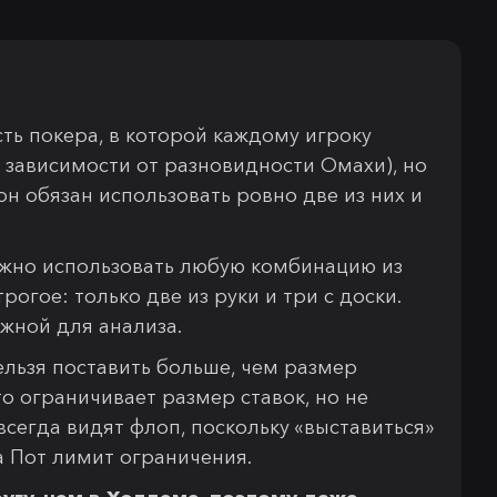
ть покера, в которой каждому игроку
в зависимости от разновидности Омахи), но
н обязан использовать ровно две из них и
можно использовать любую комбинацию из
рогое: только две из руки и три с доски.
ожной для анализа.
ельзя поставить больше, чем размер
о ограничивает размер ставок, но не
всегда видят флоп, поскольку «выставиться»
а Пот лимит ограничения.