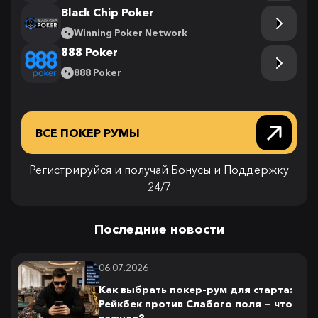
Black Chip Poker
Winning Poker Network
888 Poker
888 Poker
ВСЕ ПОКЕР РУМЫ
Регистрируйся и получай Бонусы и Поддержку
24/7
Последние новости
06.07.2026
Как выбрать покер-рум для старта:
Рейкбек против Слабого поля — что