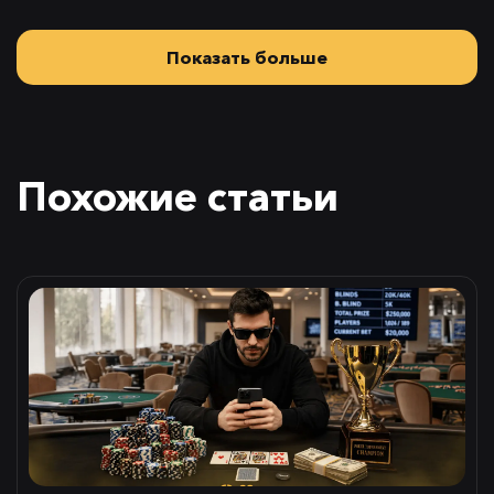
Показать больше
Похожие статьи