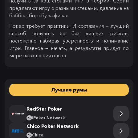
получить за кэш-столами или в теории. Серии
предлагают игру с разными стеками, давление на
баббле, борьбу за финал.
Покер требует практики. И состязания — лучший
способ получить ее без лишних рисков,
постепенно набирая уверенность и понимание
игры. Главное — начать, а результаты придут по
мере накопления опыта.
Лучшие румы
RedStar Poker
iPoker Network
Chico Poker Network
Chico