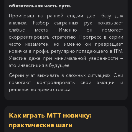
обязательная часть пути.
Проигрыш на ранней стадии дает базу для
анализа. Разбор сыгранных рук показывает
слабые места. Именно он помогает
скорректировать стратегию. Прогресс в серии
часто незаметен, но именно он превращает
новичка в профи, регулярно попадающего в ITM.
Участие даже при минимальной уверенности —
это инвестиция в будущее.
Серии учат выживать в сложных ситуациях. Они
помогают контролировать свои эмоции и
решения во время стресса
Как играть MTT новичку:
практические шаги