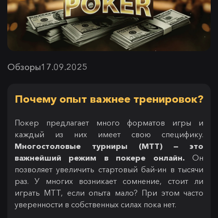
Обзоры
17.09.2025
Почему опыт важнее тренировок?
Покер предлагает много форматов игры и
каждый из них имеет свою специфику.
Многостоловые турниры (MTT) — это
важнейший режим в покере онлайн.
Он
позволяет увеличить стартовый бай-ин в тысячи
раз. У многих возникает сомнение, стоит ли
играть MTT, если опыта мало? При этом часто
уверенности в собственных силах пока нет.