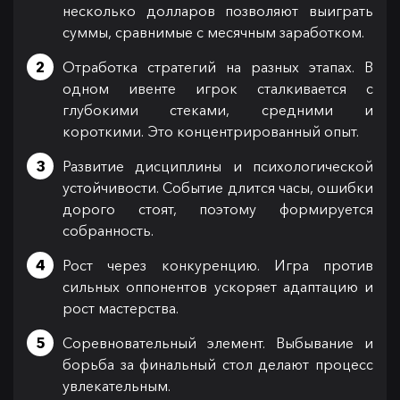
несколько долларов позволяют выиграть
суммы, сравнимые с месячным заработком.
Отработка стратегий на разных этапах. В
одном ивенте игрок сталкивается с
глубокими стеками, средними и
короткими. Это концентрированный опыт.
Развитие дисциплины и психологической
устойчивости. Событие длится часы, ошибки
дорого стоят, поэтому формируется
собранность.
Рост через конкуренцию. Игра против
сильных оппонентов ускоряет адаптацию и
рост мастерства.
Соревновательный элемент. Выбывание и
борьба за финальный стол делают процесс
увлекательным.