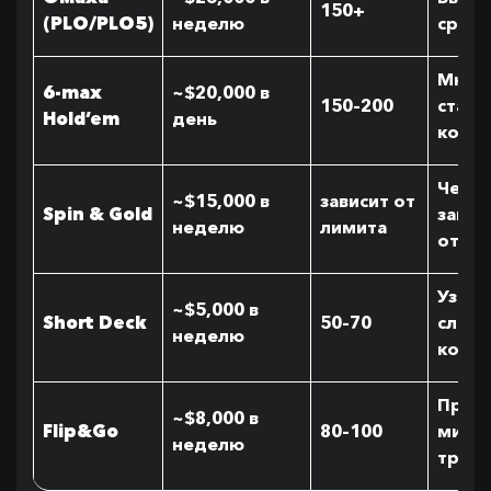
150+
(PLO/PLO5)
неделю
средн
Много
6-max
~$20,000 в
150–200
стаби
Hold’em
день
конк
Четка
~$15,000 в
зависит от
Spin & Gold
завис
неделю
лимита
от о
Узкое
~$5,000 в
Short Deck
50–70
слаба
неделю
конк
Прост
~$8,000 в
Flip&Go
80–100
мини
неделю
треб