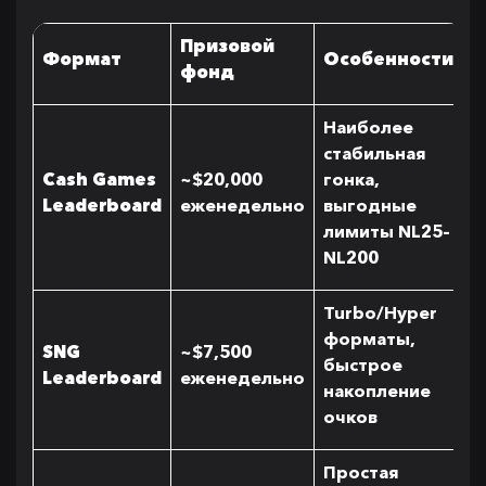
Призовой
Формат
Особенности
фонд
Наиболее
стабильная
Cash Games
~$20,000
гонка,
Leaderboard
еженедельно
выгодные
лимиты NL25–
NL200
Turbo/Hyper
форматы,
SNG
~$7,500
быстрое
Leaderboard
еженедельно
накопление
очков
Простая