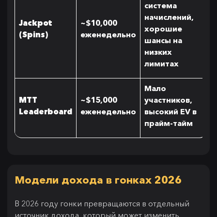
система
начислений,
Jackpot
~$10,000
хорошие
(Spins)
еженедельно
шансы на
низких
лимитах
Мало
MTT
~$15,000
участников,
Leaderboard
еженедельно
высокий EV в
прайм-тайм
Модели дохода в гонках 2026
В 2026 году гонки превращаются в отдельный
источник дохода, который может изменить