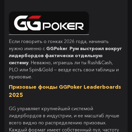
Если говорить о гонках 2026 года, начинать
нужно именно с
GGPoker
.
Рум выстроил вокруг
лидербордов фактически отдельную
систему
. Неважно, играешь ли ты Rush&Cash,
PLO или Spin&Gold — везде есть свои таблицы и
призовые.
Призовые фонды GGPoker Leaderboards
2025
GG управляет крупнейшей системой
лидербордов в индустрии, и ее масштаб лучше
всего видно по распределению призовых.
Каждый формат имеет собственный пул, частоту