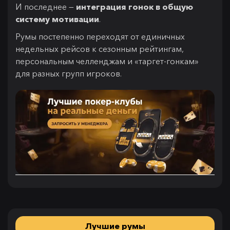
И последнее —
интеграция гонок в общую
систему мотивации
.
Румы постепенно переходят от единичных
недельных рейсов к сезонным рейтингам,
персональным челленджам и «таргет-гонкам»
для разных групп игроков.
Лучшие румы