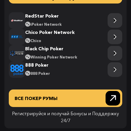
RedStar Poker
iPoker Network
Chico Poker Network
Chico
Black Chip Poker
Winning Poker Network
888 Poker
888 Poker
ВСЕ ПОКЕР РУМЫ
Регистрируйся и получай Бонусы и Поддержку
24/7