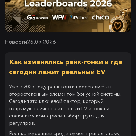
Новости
26.05.2026
Как изменились рейк-гонки и где
сегодня лежит реальный EV
Уже к 2025 году рейк-гонки перестали быть
второстепенным элементом бонусной системы.
Сегодня это ключевой фактор, который
напрямую влияет на итоговый EV игрока и
становится критерием выбора рума для
регуляров.
Рост конкуренции среди румов привел к тому,