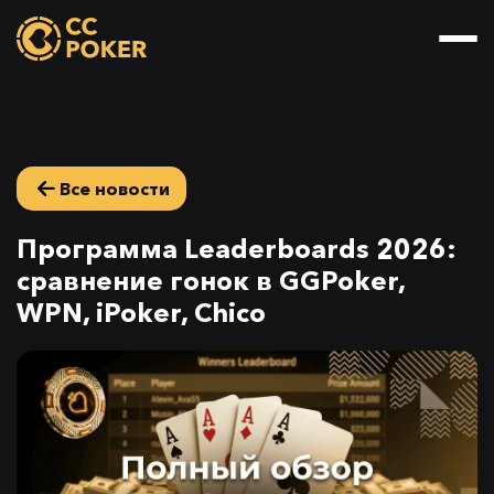
Все новости
Программа Leaderboards 2026:
сравнение гонок в GGPoker,
WPN, iPoker, Chico