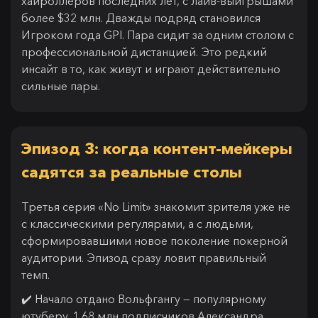
хайроллеров последних лет, с лайв-выигрышами
более $32 млн. Дважды подряд становился
Игроком года GPI. Пара сидит за одним столом с
профессиональной дистанцией. Это редкий
инсайт в то, как живут и играют действительно
сильные пары.
Эпизод 3: когда контент-мейкеры
садятся за реальные столы
Третья серия «No Limit» знакомит зрителя уже не
с классическими регулярами, а с людьми,
сформировавшими новое поколение покерной
аудитории. Эпизод сразу ловит правильный
темп.
✔️ Начало отдано Вольфгангу — популярному
ютуберу. 1,68 млн подписчиков Александра