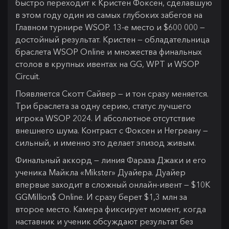
быстро переходит к Кристен Фоксен, сделавшую
в этом году один из самых глубоких забегов на
Главном турнире WSOP. 13-е место и $600 000 —
достойный результат. Кристен — обладательница
браслета WSOP Online и множества финальных
столов в крупных ивентах на GG, WPT и WSOP
Circuit.
Появляется Скотт Сайвер — и тон сразу меняется.
Три браслета за одну серию, статус лучшего
игрока WSOP 2024. И абсолютное отсутствие
внешнего шума. Контраст с Фоксен и Негреану —
сильный, и именно это делает эпизод живым.
Финальный аккорд — линия Фараза Джаки и его
ученика Майкла «Mikster» Дуайера. Дуайер
впервые заходит в сложный онлайн-ивент — $10K
GGMillion$ Online. И сразу берет $1,3 млн за
второе место. Камера фиксирует момент, когда
наставник и ученик обсуждают результат без