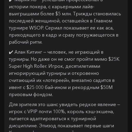
истории покера, с карьерными лайв-
выигрышами более $5 млн. Трижды становилась
последней женщиной, оставшейся в Главном
турнире WSOP. Сериал показывает ее как аса,
приходящего в кадр и сразу погружаещегося в
рабочий ритм.
✔️ Алан Китинг — человек, не играющий в
турниры. Но даже он не смог пройти мимо $25K
Super High Roller. Игрок, десятилетиями
игнорирующий турниры и откровенно
считающий их «лотереей», внезапно садится в
ивент с $25 000 бай-ином и рекордным $50M
призовым фондом.
Для зрителя это шанс увидеть редкое явление —
игрок с VPIP почти 100%, король кэш-экшена,
пытается адаптироваться к турнирной
дисциплине. Эпизод показывает первые шаги