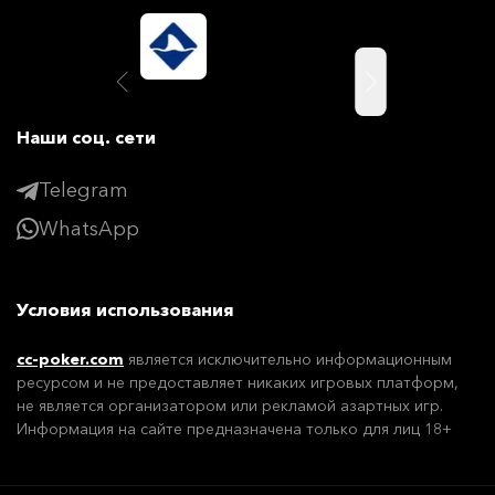
Наши соц. сети
Telegram
WhatsApp
Условия использования
cc-poker.com
является исключительно информационным
ресурсом и не предоставляет никаких игровых платформ,
не является организатором или рекламой азартных игр.
Информация на сайте предназначена только для лиц 18+