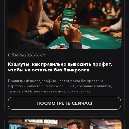
Обзоры
2026-06-29
Кэшауты: как правильно выводить профит,
чтобы не остаться без банкролла.
Правильный вывод профита — залог роста банкролла ➥
Стратегии кэшаутов: фиксированный %, срезание излишков,
зарплата ➥ Избегайте главной ошибки новичка
ПОСМОТРЕТЬ СЕЙЧАС!