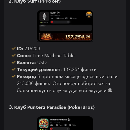
2. Клуб Surf (PPPoker)
ID:
216200
Союз:
Time Machine Table
Валюта:
USD
Текущий джекпот:
137,254 фишки
Рекорд:
В прошлом месяце здесь выиграли
215,000 фишек! Это повод побороться за
большой куш в случае удачной неудачи 😁
3. Клуб Punterz Paradise (PokerBros)