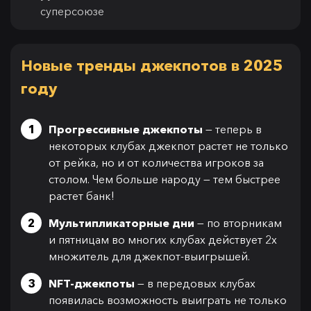
суперсоюзе
Новые тренды джекпотов в 2025
году
Прогрессивные джекпоты
— теперь в
некоторых клубах джекпот растет не только
от рейка, но и от количества игроков за
столом. Чем больше народу — тем быстрее
растет банк!
Мультипликаторные дни
— по вторникам
и пятницам во многих клубах действует 2х
множитель для джекпот-выигрышей.
NFT-джекпоты
— в передовых клубах
появилась возможность выиграть не только