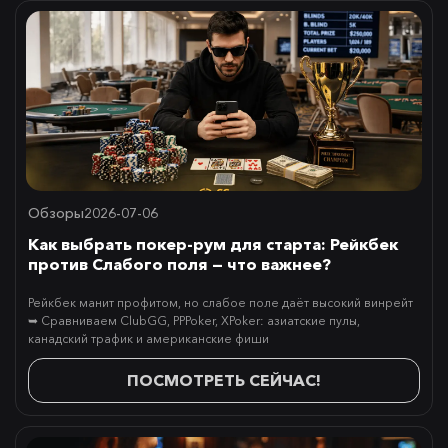
Обзоры
2026-07-06
Как выбрать покер-рум для старта: Рейкбек
против Слабого поля — что важнее?
Рейкбек манит профитом, но слабое поле даёт высокий винрейт
➥ Сравниваем ClubGG, PPPoker, XPoker: азиатские пулы,
канадский трафик и американские фиши
ПОСМОТРЕТЬ СЕЙЧАС!