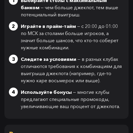
Выбирайте столы с максимальным
банком
— чем больше джекпот, тем выше
потенциальный выигрыш.
Играйте в прайм-тайм
— с 20:00 до 01:00
по МСК за столами больше игроков, а
значит больше шансов, что кто-то соберет
нужные комбинации.
Следите за условиями
— в разных клубах
отличаются требования к комбинациям для
выигрыша джекпота (например, где-то
нужно каре восьмерок или выше).
Используйте бонусы
— многие клубы
предлагают специальные промокоды,
увеличивающие ваш процент от джекпота.