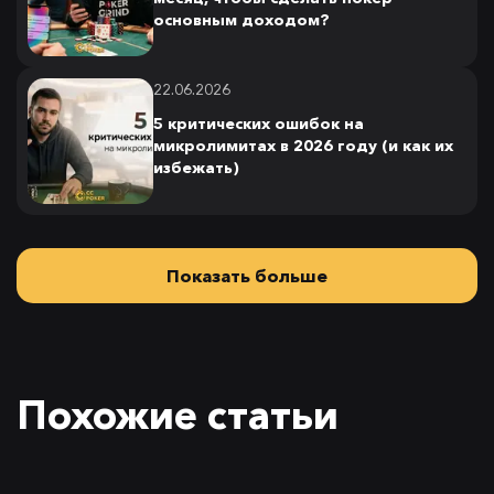
основным доходом?
22.06.2026
5 критических ошибок на
микролимитах в 2026 году (и как их
избежать)
Показать больше
Похожие статьи