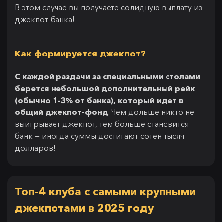
В этом случае вы получаете солидную выплату из
джекпот-банка!
Как формируется джекпот?
С каждой раздачи за специальными столами
берется небольшой дополнительный рейк
(обычно 1-3% от банка), который идет в
общий джекпот-фонд
. Чем дольше никто не
выигрывает джекпот, тем больше становится
банк — иногда суммы достигают сотен тысяч
долларов!
Топ-4 клуба с самыми крупными
джекпотами в 2025 году