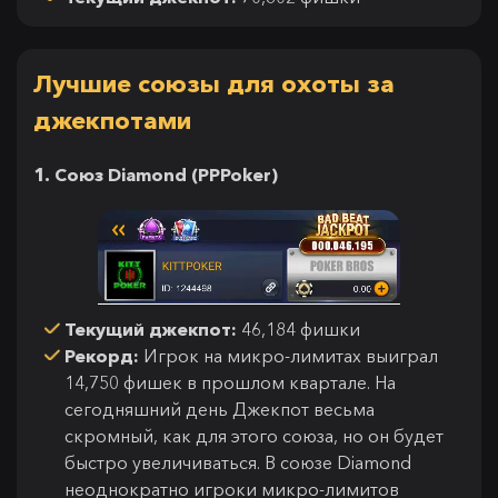
Лучшие союзы для охоты за
джекпотами
1. Союз Diamond (PPPoker)
Текущий джекпот:
46,184 фишки
Рекорд:
Игрок на микро-лимитах выиграл
14,750 фишек в прошлом квартале. На
сегодняшний день Джекпот весьма
скромный, как для этого союза, но он будет
быстро увеличиваться. В союзе Diamond
неоднократно игроки микро-лимитов