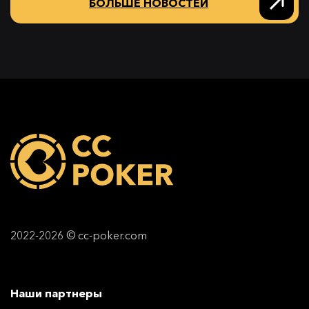
БОЛЬШЕ НОВОСТЕЙ
2022-2026 © cc-poker.com
Наши партнеры