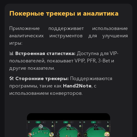
Покерные трекеры и аналитика
Приложение поддерживает использование
аналитических инструментов для улучшения
игры:
📊
Встроенная статистика:
Доступна для VIP-
пользователей, показывает VPIP, PFR, 3-Bet и
другие показатели.
🛠️
Сторонние трекеры:
Поддерживаются
программы, такие как
Hand2Note
, с
использованием конверторов.