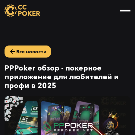
Все новости
PPPoker обзор - покерное
приложение для любителей и
профи в 2025