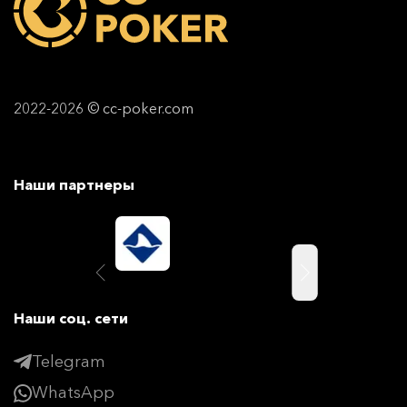
2022-2026 © cc-poker.com
Наши партнеры
Наши соц. сети
Telegram
WhatsApp