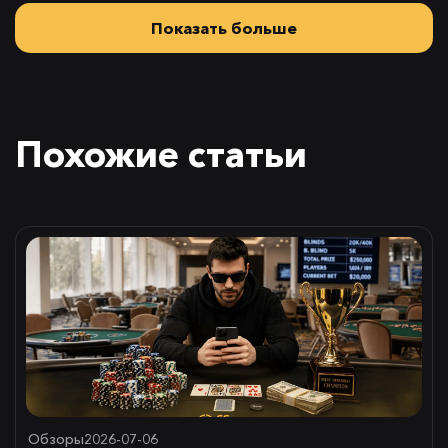
Показать больше
Похожие статьи
Обзоры
2026-07-06