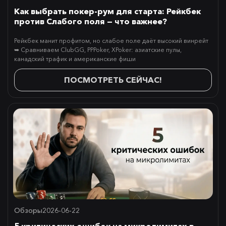
Как выбрать покер-рум для старта: Рейкбек
против Слабого поля — что важнее?
Рейкбек манит профитом, но слабое поле даёт высокий винрейт
➥ Сравниваем ClubGG, PPPoker, XPoker: азиатские пулы,
канадский трафик и американские фиши
ПОСМОТРЕТЬ СЕЙЧАС!
Обзоры
2026-06-22
5 критических ошибок на микролимитах в