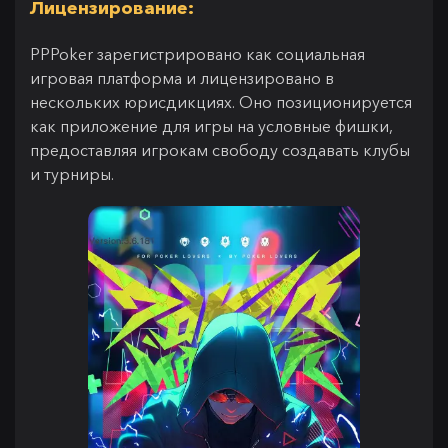
Лицензирование:
PPPoker зарегистрировано как социальная
игровая платформа и лицензировано в
нескольких юрисдикциях. Оно позиционируется
как приложение для игры на условные фишки,
предоставляя игрокам свободу создавать клубы
и турниры.