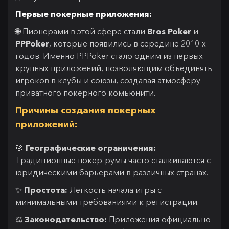
Первые покерные приложения:
🌐 Пионерами в этой сфере стали
Bros Poker
и
PPPoker
, которые появились в середине 2010-х
годов. Именно PPPoker стало одним из первых
крупных приложений, позволяющим объединять
игроков в клубы и союзы, создавая атмосферу
приватного покерного комьюнити.
Причины создания покерных
приложений:
🎯
Географические ограничения:
Традиционные покер-румы часто сталкиваются с
юридическими барьерами в различных странах.
✨
Простота:
Легкость начала игры с
минимальными требованиями к регистрации.
⚖️
Законодательство:
Приложения официально