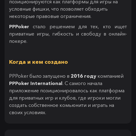
позиционируются как платформы для игры на
условные фишки, что позволяет обходить
некоторые правовые ограничения.
PPPoker
стало решением для тех, кто ищет
приватные игры, гибкость и свободу в онлайн-
покере.
Когда и кем создано
PPPoker было запущено в
2016 году
компанией
PPPoker International
. С самого начала
приложение позиционировалось как платформа
для приватных игр и клубов, где игроки могли
создать собственное комьюнити и играть на
своих условиях.