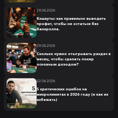
29.06.2026
Кэшауты: как правильно выводить
профит, чтобы не остаться без
банкролла.
29.06.2026
Сколько нужно отыгрывать раздач в
месяц, чтобы сделать покер
основным доходом?
22.06.2026
5 критических ошибок на
микролимитах в 2026 году (и как их
избежать)