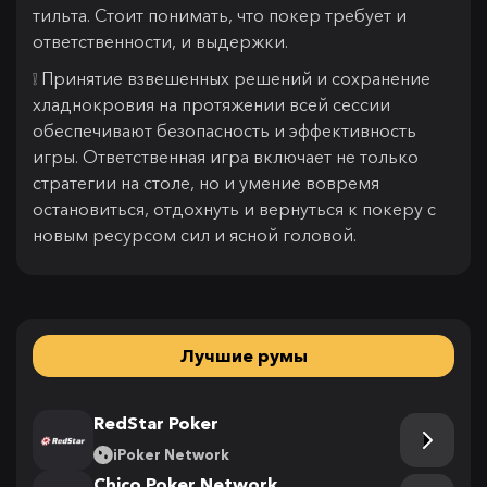
тильта. Стоит понимать, что покер требует и
ответственности, и выдержки.
❕ Принятие взвешенных решений и сохранение
хладнокровия на протяжении всей сессии
обеспечивают безопасность и эффективность
игры. Ответственная игра включает не только
стратегии на столе, но и умение вовремя
остановиться, отдохнуть и вернуться к покеру с
новым ресурсом сил и ясной головой.
Лучшие румы
RedStar Poker
iPoker Network
Chico Poker Network