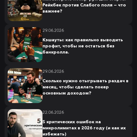
Рейкбек против Слабого поля — что
важнее?
29.06.2026
Кэшауты: как правильно выводить
профит, чтобы не остаться без
банкролла.
29.06.2026
Сколько нужно отыгрывать раздач в
месяц, чтобы сделать покер
основным доходом?
22.06.2026
5 критических ошибок на
микролимитах в 2026 году (и как их
избежать)