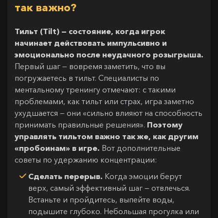
так важно?
Тильт (Tilt) — состояние, когда игрок
начинает действовать импульсивно и
эмоционально после неудачного розыгрыша.
Первый шаг — вовремя заметить, что вы
погружаетесь в тильт. Специалисты по
ментальному тренингу отмечают: с такими
проблемами, как тильт или страх, игра заметно
ухудшается — они «сильно влияют на способность
принимать правильные решения».
Поэтому
управлять тильтом важно так же, как другим
«пробоинам» в игре.
Вот дополнительные
советы по удержанию концентрации:
Сделать перерыв.
Когда эмоции берут
верх, самый эффективный шаг — отвлечься.
Встаньте и пройдитесь, выпейте воды,
подышите глубоко. Небольшая прогулка или