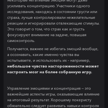
некоторые негативные эмоции могут даже
усиливать концентрацию. Участники одного
исследования, находясь в состоянии грусти или
страха, лучше контролировали нежелательные
реакции и игнорировали отвлекающие стимулы.
Это говорит о том, что страх как и грусть
фокусируют внимание на задаче, повышая
самоконтроль.
Получается, важнее не избегать эмоций вообще,
а осознавать, какие именно чувства вы
испытываете, и использовать их – например,
небольшое чувство настороженности может
настроить мозг на более собранную игру.
Управление эмоциями и концентрация — это
важнейшие аспекты игры, оказывающие влияние
на итоговый результат. Хорошему покеристу
обязательно следует развивать навыки контроля