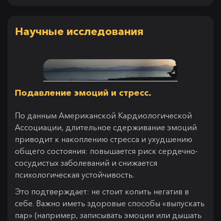
Научные исследования
Подавление эмоций и стресс.
По данным Американской Кардиологической
Ассоциации, длительное сдерживание эмоций
приводит к накоплению стресса и ухудшению
общего состояния: повышается риск сердечно-
сосудистых заболеваний и снижается
психологическая устойчивость.
Это подтверждает: не стоит копить негатив в
себе. Важно иметь здоровые способы «выпускать
пар» (например, записывать эмоции или дышать