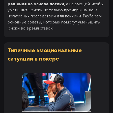
решения на основе логики
, а не эмоций, чтобы
уменьшить риски не только проигрыша, но и
негативных последствий для психики. Разберем
основные советы, которые помогут уменьшить
риски во время ставок.
Типичные эмоциональные
ситуации в покере