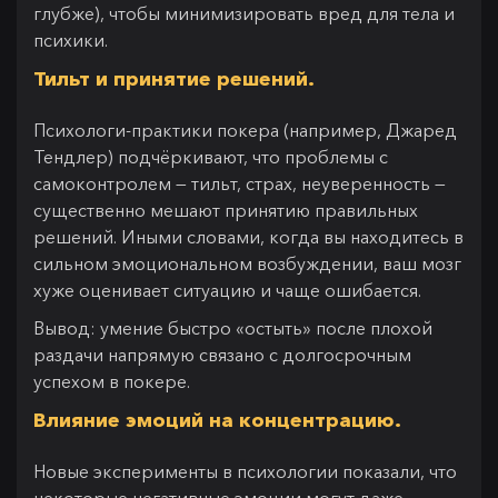
глубже), чтобы минимизировать вред для тела и
психики.
Тильт и принятие решений.
Психологи-практики покера (например, Джаред
Тендлер) подчёркивают, что проблемы с
самоконтролем — тильт, страх, неуверенность —
существенно мешают принятию правильных
решений. Иными словами, когда вы находитесь в
сильном эмоциональном возбуждении, ваш мозг
хуже оценивает ситуацию и чаще ошибается.
Вывод: умение быстро «остыть» после плохой
раздачи напрямую связано с долгосрочным
успехом в покере.
Влияние эмоций на концентрацию.
Новые эксперименты в психологии показали, что