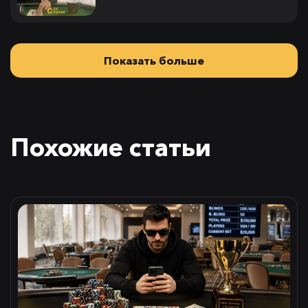
Показать больше
Похожие статьи