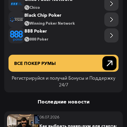
Chico
Black Chip Poker
Winning Poker Network
888 Poker
888 Poker
ВСЕ ПОКЕР РУМЫ
Регистрируйся и получай Бонусы и Поддержку
24/7
Последние новости
06.07.2026
Как выбрать покер-рум для старта: