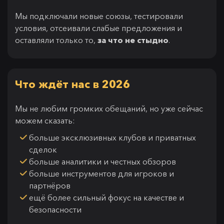
Мы подключали новые союзы, тестировали
условия, отсеивали слабые предложения и
оставляли только то,
за что не стыдно
.
Что ждёт нас в 2026
Мы не любим громких обещаний, но уже сейчас
можем сказать:
больше эксклюзивных клубов и приватных
сделок
больше аналитики и честных обзоров
больше инструментов для игроков и
партнёров
ещё более сильный фокус на качестве и
безопасности