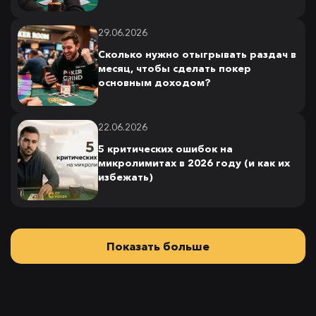
29.06.2026
Сколько нужно отыгрывать раздач в
месяц, чтобы сделать покер
основным доходом?
22.06.2026
5 критических ошибок на
микролимитах в 2026 году (и как их
избежать)
Показать больше