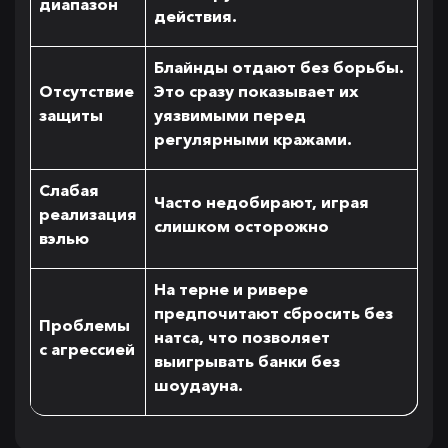
диапазон
действия.
Блайнды отдают без борьбы.
Отсутствие
Это сразу показывает их
защиты
уязвимыми перед
регулярными кражами.
Слабая
Часто недобирают, играя
реализация
слишком осторожно
вэлью
На терне и ривере
предпочитают сбросить без
Проблемы
натса, что позволяет
с агрессией
выигрывать банки без
шоудауна.