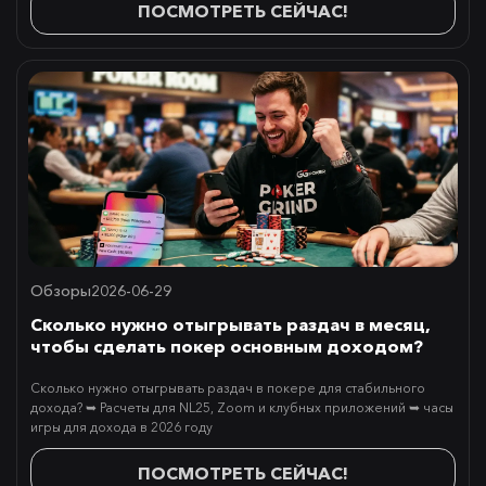
ПОСМОТРЕТЬ СЕЙЧАС!
Обзоры
2026-06-29
Сколько нужно отыгрывать раздач в месяц,
чтобы сделать покер основным доходом?
Сколько нужно отыгрывать раздач в покере для стабильного
дохода? ➥ Расчеты для NL25, Zoom и клубных приложений ➥ часы
игры для дохода в 2026 году
ПОСМОТРЕТЬ СЕЙЧАС!