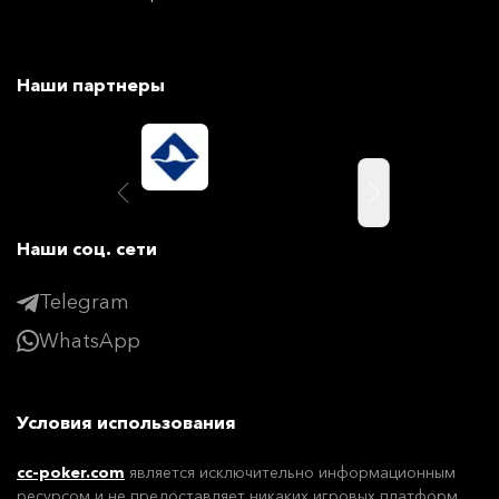
Наши партнеры
Наши соц. сети
Telegram
WhatsApp
Условия использования
cc-poker.com
является исключительно информационным
ресурсом и не предоставляет никаких игровых платформ,