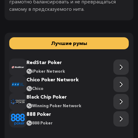
грамотно балансировать и не превращаться
самому в предсказуемого нита.
Лучшие румы
RedStar Poker
iPoker Network
Chico Poker Network
Chico
Black Chip Poker
Winning Poker Network
888 Poker
888 Poker