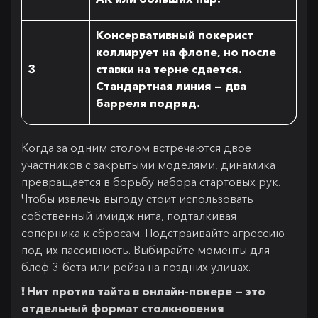
Консервативный покерист
коллирует на флопе, но после
3
ставки на терне сдается.
Стандартная линия — два
барреля подряд.
Когда за одним столом встречаются двое
участников с закрытыми моделями, динамика
превращается в борьбу набора стартовых рук.
Чтобы извлечь выгоду стоит использовать
собственный имидж нита, подталкивая
соперника к сбросам. Подстраивайте агрессию
под их пассивность. Выбирайте моменты для
блеф-3-бета или рейза на поздних улицах.
❕ Нит против тайта в онлайн-покере — это
отдельный формат столкновения