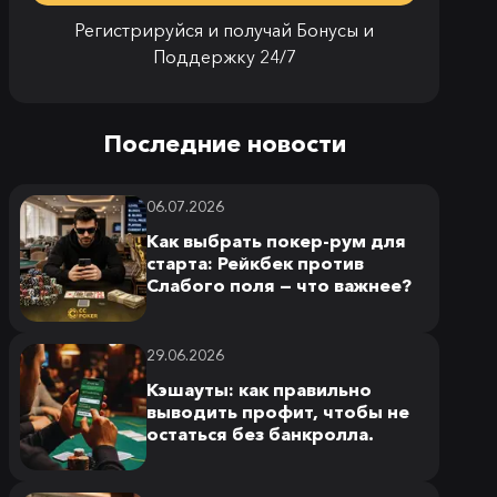
Регистрируйся и получай Бонусы и
Поддержку 24/7
Последние новости
06.07.2026
Как выбрать покер-рум для
старта: Рейкбек против
Слабого поля — что важнее?
29.06.2026
Кэшауты: как правильно
выводить профит, чтобы не
остаться без банкролла.