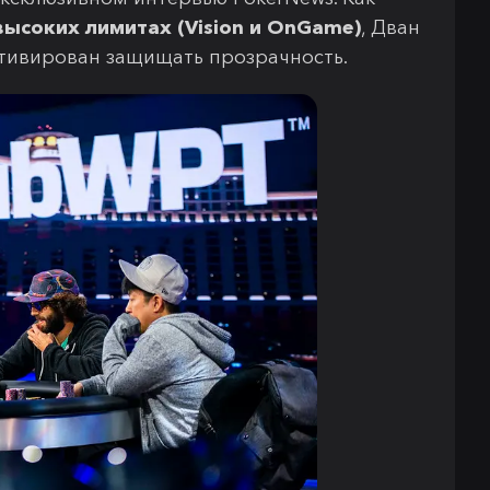
 высоких лимитах (Vision и OnGame)
, Дван
отивирован защищать прозрачность.