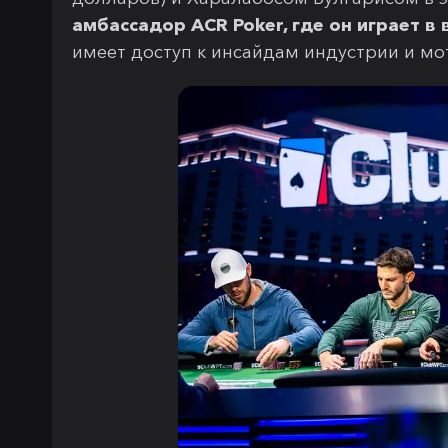
амбассадор ACR Poker, где он играет в
имеет доступ к инсайдам индустрии и м