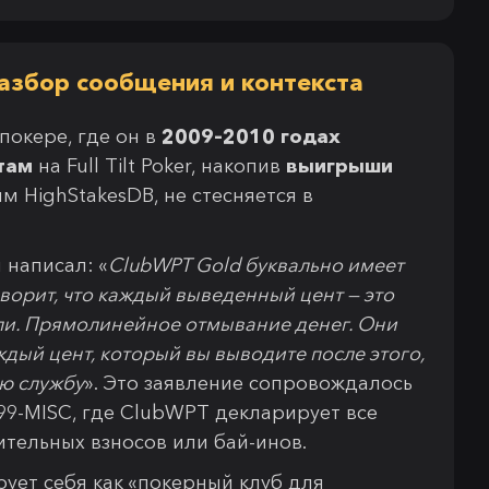
азбор сообщения и контекста
покере, где он в
2009–2010 годах
там
на Full Tilt Poker, накопив
выигрыши
м HighStakesDB, не стесняется в
 написал: «
ClubWPT Gold буквально имеет
ворит, что каждый выведенный цент — это
или. Прямолинейное отмывание денег. Они
ждый цент, который вы выводите после этого,
ую службу
». Это заявление сопровождалось
9-MISC, где ClubWPT декларирует все
ительных взносов или бай-инов.
ет себя как «покерный клуб для