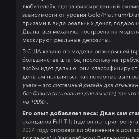
любителей», где за фиксированный ежемес
зависимости от уровня Gold/Platinum/Di
призами в виде реальных денег, подарочн
Двана, вся механика построена на модел
маскируют реальные депозиты.
В США казино по модели розыгрышей (вр
большинстве штатов, поскольку не требую
якобы идет дальше: они классифицируют 
деньгам появляться как покерные выигры
учета — это системный дизайн для отмыван
без базиса (основания для вычета), так ч
на 100%
»
.
Его опыт добавляет веса: Дван сам ст
скандалов Full Tilt (где он потерял репут
2024 году опровергал обвинения в долга
долларов) и Харалабосом Вулгарисом в э