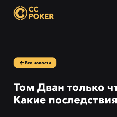
Все новости
Том Дван только ч
Какие последствия