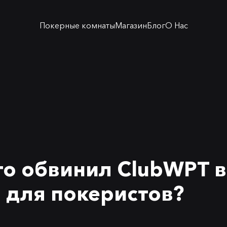
Покерные комнаты
Магазин
Блог
О Нас
то обвинил ClubWPT в
 для покеристов?