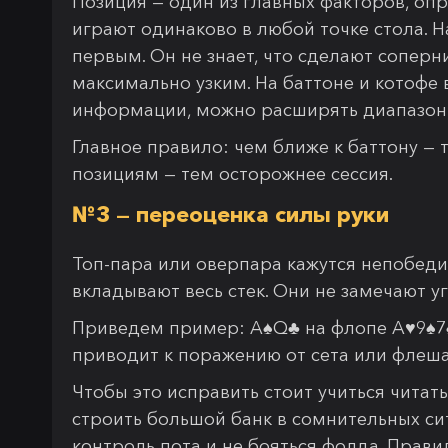
Позиция — один из главных факторов, оп
играют одинаково в любой точке стола. Н
первым. Он не знает, что сделают сопер
максимально узким. На баттоне и котофе 
информации, можно расширять диапазон 
Главное правило: чем ближе к баттону — 
позициям — тем осторожнее сессия.
№3 — переоценка силы руки
Топ-пара или оверпара кажутся непобед
вкладывают весь стек. Они не замечают уг
Приведем пример: A♠Q♣ на флопе A♥9♠7♠
приводит к поражению от сета или флеша
Чтобы это исправить стоит учиться читать
строить большой банк в сомнительных сит
контроль пота и не бояться фолда. Прави