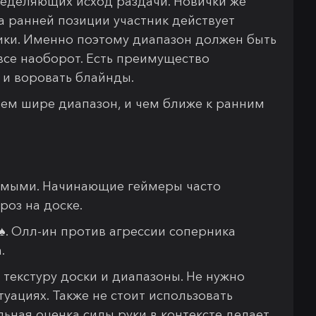
ределяющих исход раздачи. Новички же
а ранней позиции участник действует
ники. Именно поэтому диапазон должен быть
все наоборот. Есть преимущество
и воровать блайнды.
тем шире диапазон, и чем ближе к ранним
имыми. Начинающие геймеры часто
роз на доске.
. Олл-ин против агрессии соперника
.
 текстуру доски и диапазоны. Не нужно
уациях. Также не стоит использовать
льная оценка силы руки в контексте делает