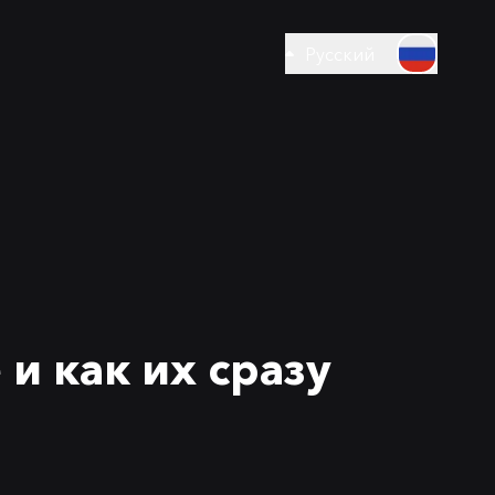
Русский
и как их сразу