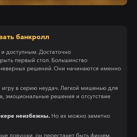
вать банкролл
 и доступным. Достаточно
крыть первый стол. Большинство
неверных решений. Они начинаются именно
игру в серию неудач. Легкой мишенью для
а, эмоциональные решения и отсутствие
окере неизбежны.
Но их можно заметно
ные ловушки, он перестанет быть фишем.