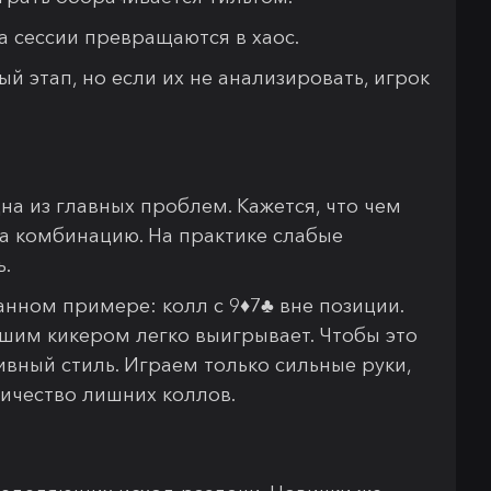
на сессии превращаются в хаос.
 этап, но если их не анализировать, игрок
а из главных проблем. Кажется, что чем
а комбинацию. На практике слабые
ь.
анном примере: колл с 9♦7♣ вне позиции.
ршим кикером легко выигрывает. Чтобы это
ивный стиль. Играем только сильные руки,
ичество лишних коллов.