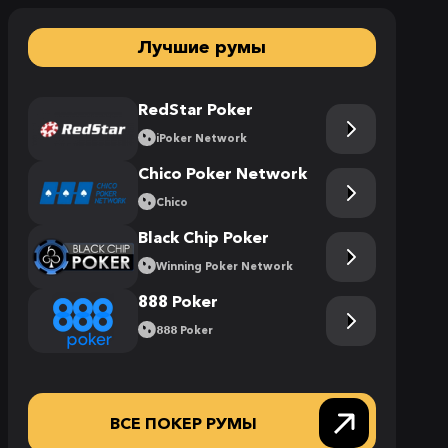
Лучшие румы
RedStar Poker
iPoker Network
Chico Poker Network
Chico
Black Chip Poker
Winning Poker Network
888 Poker
888 Poker
ВСЕ ПОКЕР РУМЫ