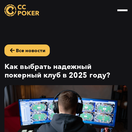
Все новости
Как выбрать надежный
покерный клуб в 2025 году?