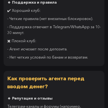
🔹 Поддержка и правила
✔️ Хороший клуб:
- Четкие правила (нет внезапных блокировок).
- Поддержка отвечает в Telegram/WhatsApp за 10-
30 минут.
✖️ Плохой клуб:
- Агент исчезает после депозита.
- Нет четких условий по банам и возвратам.
Как проверить агента перед
вводом денег?
🔹 Репутация и отзывы
Телеграм-каналы и форумы (например,