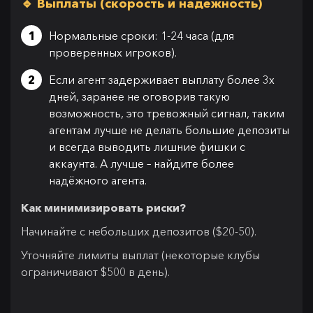
🔹 Выплаты (скорость и надежность)
Нормальные сроки: 1-24 часа (для
проверенных игроков).
Если агент задерживает выплату более 3х
дней, заранее не оговорив такую
возможность, это тревожный сигнал, таким
агентам лучше не делать большие депозиты
и всегда выводить лишние фишки с
аккаунта. А лучше – найдите более
надёжного агента.
Как минимизировать риски?
Начинайте с небольших депозитов ($20-50).
Уточняйте лимиты выплат (некоторые клубы
ограничивают $500 в день).