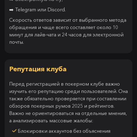
➡️ Telegram или Discord.
Скорость ответов зависит от выбранного метода
обращения и чаще всего составляет около 10
минут для лайв-чата и 24 часов для электронной
почты.
Репутация клуба
Перед регистрацией в покерном клубе важно
изучить его репутацию среди пользователей. Она
также обязательно проверяется при составлении
обзоров покерных румов 2025 и рейтингов.
Важно не ориентироваться на отдельные мнения,
а анализировать массовые жалобы:
Блокировки аккаунтов без объяснения