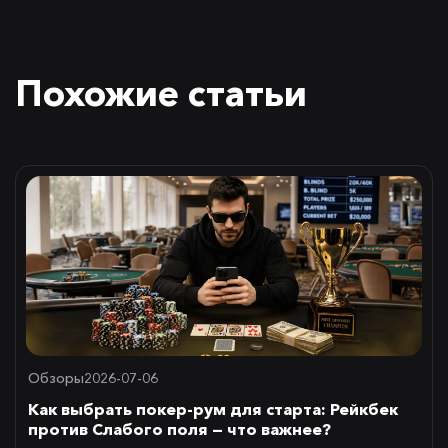
Похожие статьи
Обзоры
2026-07-06
Как выбрать покер-рум для старта: Рейкбек
против Слабого поля — что важнее?