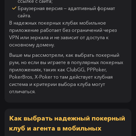
ссылке с сайта;
Браузерная версия — адаптивный формат
сайта.
В надежных покерных клубах мобильное
приложение работает без ограничений через
VPN или зеркала и не зависит от доступа к
основному домену.
Выше мы рассмотрели, как выбрать покерный
рум, но если вы играете в популярных покерных
приложениях, таких как ClubGG, PPPoker,
PokerBros, X-Poker то там действует клубная
система и критерии выбора клуба могут
отличаться.
Как выбрать надежный покерный
клуб и агента в мобильных