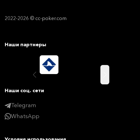
2022-2026 © cc-poker.com
Наши партнеры
Наши соц. сети
Telegram
WhatsApp
Условия использования