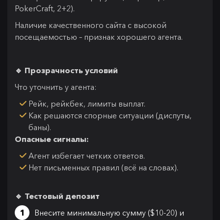
PokerCraft, 2+2).
Наличие качественного сайта с высокой
посещаемостью – признак хорошего агента.
🔹 Прозрачность условий
Что уточнить у агента:
Рейк, рейкбек, лимиты выплат.
Как решаются спорные ситуации (диспуты,
баны).
Опасные сигналы:
Агент избегает четких ответов.
Нет письменных правил (всё на словах).
🔹 Тестовый депозит
Внесите минимальную сумму ($10-20) и