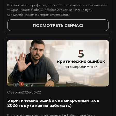
Рейкбек манит профитом, но слабое поле даёт высокий винрейт
➥ Сравниваем ClubGG, PPPoker, XPoker: азиатские пулы,
канадский трафик и американские фиши
ПОСМОТРЕТЬ СЕЙЧАС!
Обзоры
2026-06-22
5 критических ошибок на микролимитах в
2026 году (и как их избежать)
Почему я сливаю на микролимитах? ➥ Избыточный блеф,