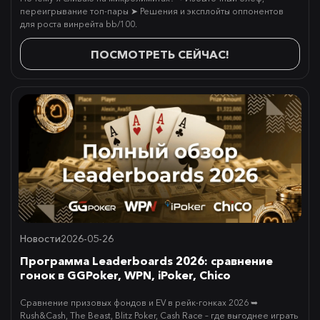
переигрывание топ-пары ➤ Решения и эксплойты оппонентов
для роста винрейта bb/100.
ПОСМОТРЕТЬ СЕЙЧАС!
Новости
2026-05-26
Программа Leaderboards 2026: сравнение
гонок в GGPoker, WPN, iPoker, Chico
Сравнение призовых фондов и EV в рейк-гонках 2026 ➥
Rush&Cash, The Beast, Blitz Poker, Cash Race – где выгоднее играть