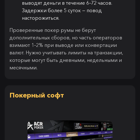
выводят деньги в течение 6–72 часов.
Задержки более 5 суток — повод
насторожиться.
Проверенные покер румы не берут
дополнительных сборов, но часть операторов
взимают 1–2% при выводе или конвертации
валют. Нужно учитывать лимиты на транзакции,
которые могут быть дневными, недельными и
месячными.
Покерный софт