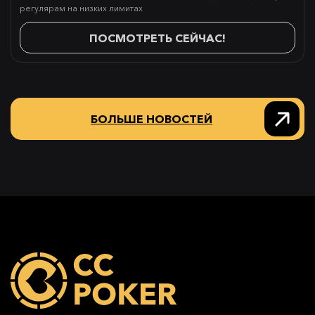
регулярам на низких лимитах
ПОСМОТРЕТЬ СЕЙЧАС!
БОЛЬШЕ НОВОСТЕЙ