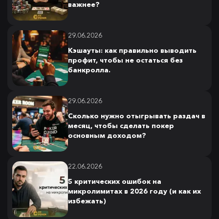
важнее?
29.06.2026
Кэшауты: как правильно выводить
профит, чтобы не остаться без
банкролла.
29.06.2026
Сколько нужно отыгрывать раздач в
месяц, чтобы сделать покер
основным доходом?
22.06.2026
5 критических ошибок на
микролимитах в 2026 году (и как их
избежать)