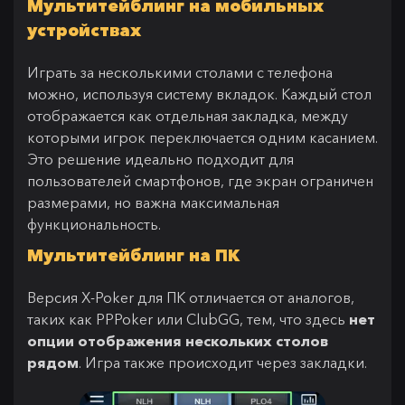
Мультитейблинг на мобильных
устройствах
Играть за несколькими столами с телефона
можно, используя систему вкладок. Каждый стол
отображается как отдельная закладка, между
которыми игрок переключается одним касанием.
Это решение идеально подходит для
пользователей смартфонов, где экран ограничен
размерами, но важна максимальная
функциональность.
Мультитейблинг на ПК
Версия X-Poker для ПК отличается от аналогов,
таких как PPPoker или ClubGG, тем, что здесь
нет
опции отображения нескольких столов
рядом
. Игра также происходит через закладки.