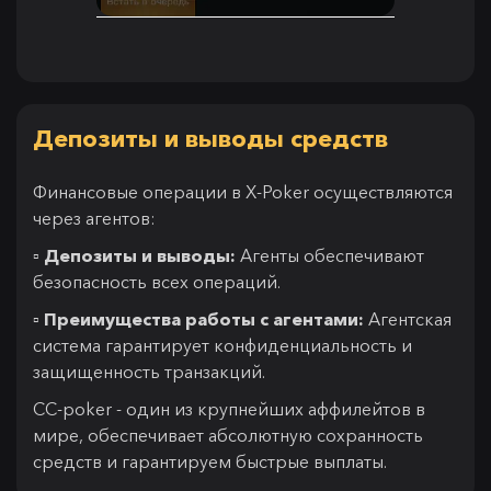
Депозиты и выводы средств
Финансовые операции в X-Poker осуществляются
через агентов:
▫️
Депозиты и выводы:
Агенты обеспечивают
безопасность всех операций.
▫️
Преимущества работы с агентами:
Агентская
система гарантирует конфиденциальность и
защищенность транзакций.
CC-poker - один из крупнейших аффилейтов в
мире, обеспечивает абсолютную сохранность
средств и гарантируем быстрые выплаты.