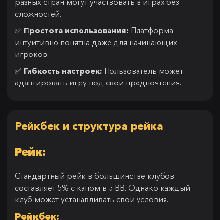
разных стран могут участвовать в играх без
сложностей.
✅
Простота использования:
Платформа
интуитивно понятна даже для начинающих
игроков.
✅
Гибкость настроек:
Пользователь может
адаптировать игру под свои предпочтения.
Рейкбек и структура рейка
Рейк:
Стандартный рейк в большинстве клубов
составляет 5% с капом в 5 BB. Однако каждый
клуб может устанавливать свои условия.
Рейкбек: