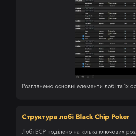
Розглянемо основні елементи лобі та їх о
Структура лобі Black Chip Poker
Лобі BCP поділено на кілька ключових роз