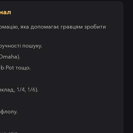
онал
формацію, яка допомагає гравцям зробити
ручності пошуку.
 Omaha).
mb Pot тощо.
клад, 1/4, 1/6).
 флопу.