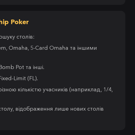
hip Poker
ошуку столів:
d'em, Omaha, 5-Card Omaha та іншими
 Bomb Pot та інші.
ixed-Limit (FL).
різною кількістю учасників (наприклад, 1/4,
столу, відображення лише нових столів