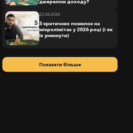
джерелом доходу?
22.06.2026
5 критичних помилок на
мікролімітах у 2026 році (і як
їх уникнути)
Показати більше