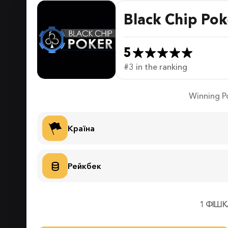
Black Chip Pok
5
#
3
in the ranking
Winning P
Країна
Рейкбек
1
ФІШК