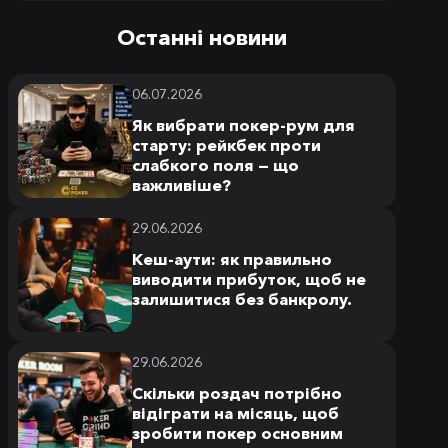
Останні новини
06.07.2026
Як вибрати покер-рум для
старту: рейкбек проти
слабкого поля — що
важливіше?
29.06.2026
Кеш-аути: як правильно
виводити прибуток, щоб не
залишитися без банкролу.
29.06.2026
Скільки роздач потрібно
відіграти на місяць, щоб
зробити покер основним