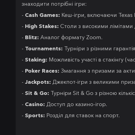
знаходити потрібні ігри:
-
Cash Games:
Кеш-ігри, включаючи Texas 
-
High Stakes:
Столи з високими лімітами 
-
Blitz:
Аналог формату Zoom.
-
Tournaments:
Турніри з різними гарант
-
Staking:
Можливість участі в стакінгу (ча
-
Poker Races:
Змагання з призами за акти
-
Jackpots:
Джекпот-ігри з великими приз
-
Sit & Go:
Турніри Sit & Go з різною кількі
-
Casino:
Доступ до казино-ігор.
-
Sports:
Розділ для ставок на спорт.