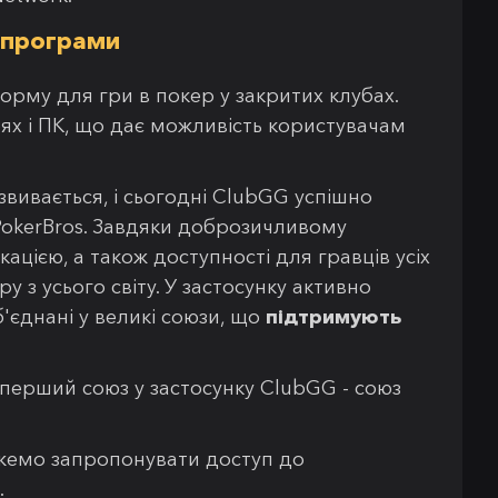
і програми
рму для гри в покер у закритих клубах.
х і ПК, що дає можливість користувачам
вивається, і сьогодні ClubGG успішно
і PokerBros. Завдяки доброзичливому
кацією, а також доступності для гравців усіх
 з усього світу. У застосунку активно
б'єднані у великі союзи, що
підтримують
 перший союз у застосунку ClubGG - союз
можемо запропонувати доступ до
.