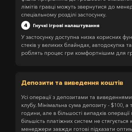
лімітів гравці можуть звернутися до мене
спеціальному розділі застосунку.
Гнучкі ігрові налаштування
У застосунку доступна низка корисних фун
стеків у великих блайндах, автодокупка т
роблять процес гри комфортнішим для гра
Депозити та виведення коштів
Усі операції з депозитами та виведенням
клубу. Мінімальна сума депозиту - $100, 
години, але в більшості випадків операці
більшість платіжних систем не стягується 
менеджери завжди готові підказати оптим