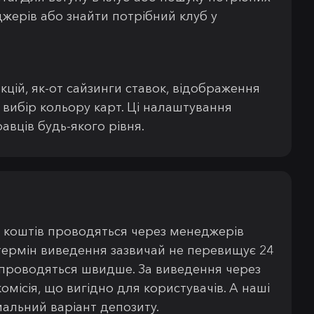
джерів або знайти потрібний клуб у
кцій, як-от сайзинги ставок, відображення
а вибір кольору карт. Ці налаштування
вців будь-якого рівня.
и коштів проводяться через менеджерів
а термін виведення зазвичай не перевищує 24
ї проводяться швидше. За виведення через
комісія, що вигідно для користувачів. А наші
альний варіант депозиту.