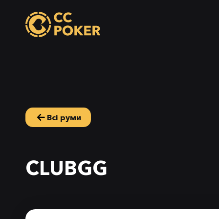
Всі руми
CLUBGG