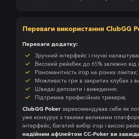
Переваги використання ClubGG P
Переваги додатку:
Зручний інтерфейс і гнучкі налаштува
Високий рейкбек до 65% залежно від 
Різноманітність ігор на різних лімітах;
Можливість гри в закритих клубах з 
Швидкі депозити і виведення;
Підтримка професійних трекерів.
ClubGG Poker
зарекомендував себе як пот
уже конкурує з такими великими платформа
інтерфейс, багатий вибір ігор і високі рей
надійним афілейтом СС-Poker ви завжд