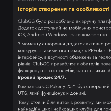
Історія створення та особливост
ClubGG було розроблено як зручну платфо
Додаток доступний на мобільних пристроя
iOS, Android і Windows грати комфортно.
З моменту створення додаток активно роз
конкурує з такими гігантами, як PPPoker 
інтерфейсу, відсутності обмежень за геоло
рівнів, ClubGG приваблює любителів покеру
функціонують сотні клубів, багато з яких о
ігровий процес 24/7.
Компанією CC Poker у 2021 був створений
UTG, який функціонує й донині.
Тому, стоячи біля витоків розвитку, ми 
найнадійніших і найкращих клубів для гри