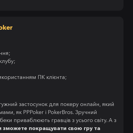
oker
ння;
клубу;
використанням ПК клієнта;
ужний застосунок для покеру онлайн, який
ми, як PPPoker і PokerBros. Зручний
кбеки приваблюють гравців з усього світу. А з
и зможете покращувати свою гру та