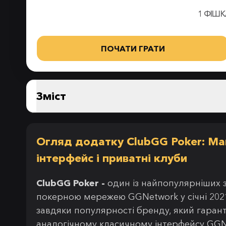
1
ФІШК
ПОЧАТИ ГРАТИ
Зміст
Огляд додатку ClubGG Poker: Ма
інтерфейс і приватні клуби
ClubGG Poker -
один із найпопулярніших 
покерною мережею GGNetwork у січні 2021
завдяки популярності бренду, який гаранту
аналогічному класичному інтерфейсу GGN