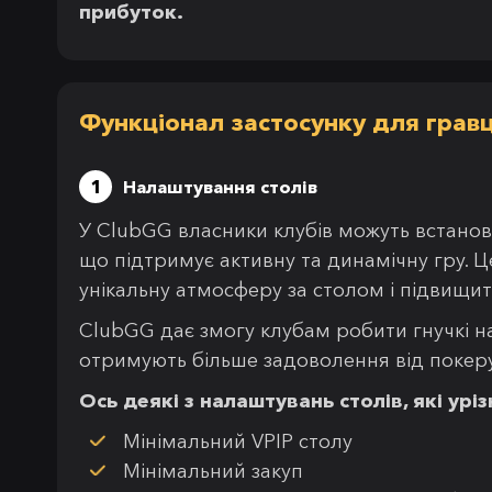
прибуток.
Функціонал застосунку для гравц
Налаштування столів
У ClubGG власники клубів можуть встановл
що підтримує активну та динамічну гру. 
унікальну атмосферу за столом і підвищити
ClubGG дає змогу клубам робити гнучкі н
отримують більше задоволення від покеру
Ось деякі з налаштувань столів, які ур
Мінімальний VPIP столу
Мінімальний закуп