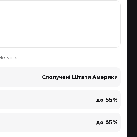
Netvork
Сполучені Штати Америки
до 55%
до 65%