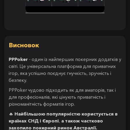
Висновок
PPPoker
- один із найперших покерних додатків у
світі. Це універсальна платформа для приватних
ігор, яка успішно поєднує гнучкість, зручність і
безпеку.
PPPoker чудово підходить як для аматорів, так і
для професіоналів, які цінують приватність і
різноманітність форматів ігор.
🔥
Найбільшою популярністю користується в
країнах СНД і Європі
,
а також частково
захопило покерний ринок Австралії.