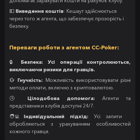
допомагає зарахувати кошти на рахунок клубу.
💵
Виведення коштів
: Кешаут здійснюється
через того ж агента, що забезпечує прозорість і
безпеку.
Переваги роботи з агентом CC-Poker:
🔒
Безпека: Усі операції контролюються,
виключаючи ризики для гравців.
💱
Гнучкість:
Можливість використовувати різні
методи оплати, включно з криптовалютою.
🕒
Цілодобова допомога:
Агенти та
представники клубів доступні 24/7.
🧑‍💻
Індивідуальний підхід:
Усі запити
обробляються з урахуванням особливостей
кожного гравця.