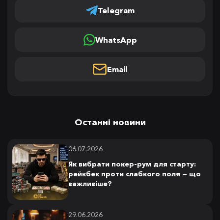
Telegram
WhatsApp
Email
Останні новини
06.07.2026
Як вибрати покер-рум для старту:
рейкбек проти слабкого поля — що
важливіше?
29.06.2026