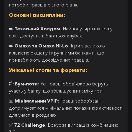
потреби гравців різного рівня.
Основні дисципліни:
➡️
Техаський Холдем
: Найпопулярніша гра у
світі, доступна в багатьох клубах.
➡️
Омаха та Омаха Hi-Lo
: Ігри з великою
кількістю екшену і крупними банками, що
приваблюють досвідчених гравців.
Унікальні столи та формати:
💥
Бум-поти
: Усі гравці обов’язково беруть
участь у банку, що збільшує динаміку гри.
📊
Мінімальний VPIP
: Гравці зобов’язані
дотримуватися мінімальних показників активності
для участі в роздачах.
✅
72 Challenge
: Бонус за виграш із комбінацією
7-2.