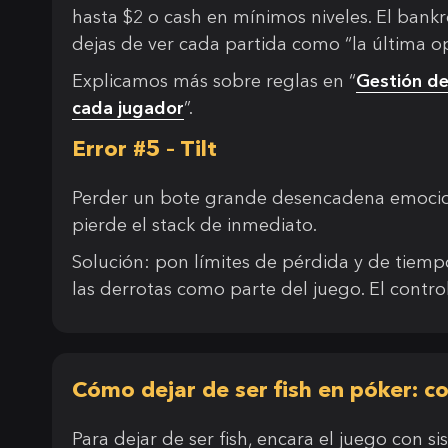
hasta $2 o cash en mínimos niveles. El bank
dejas de ver cada partida como “la última o
Explicamos más sobre reglas en “
Gestión del
cada jugador
”.
Error #5 – Tilt
Perder un bote grande desencadena emociones
pierde el stack de inmediato.
Solución: pon límites de pérdida y de tiemp
las derrotas como parte del juego. El control
Cómo dejar de ser fish en póker: c
Para dejar de ser fish, encara el juego con s