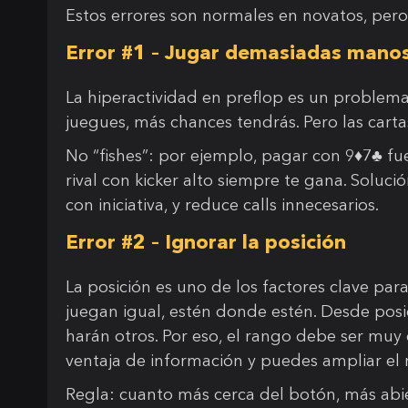
Estos errores son normales en novatos, pero s
Error #1 – Jugar demasiadas mano
La hiperactividad en preflop es un problem
juegues, más chances tendrás. Pero las carta
No “fishes”: por ejemplo, pagar con 9♦7♣ fu
rival con kicker alto siempre te gana. Soluci
con iniciativa, y reduce calls innecesarios.
Error #2 – Ignorar la posición
La posición es uno de los factores clave par
juegan igual, estén donde estén. Desde pos
harán otros. Por eso, el rango debe ser muy c
ventaja de información y puedes ampliar el 
Regla: cuanto más cerca del botón, más abie