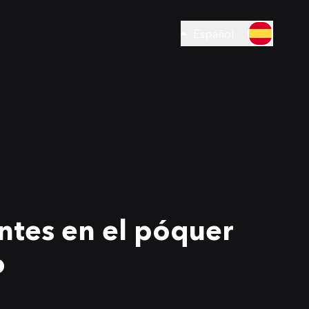
Español
ntes en el póquer
o