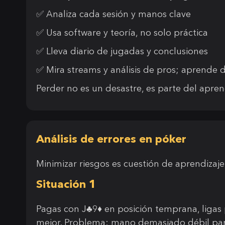
✅ Analiza cada sesión y manos clave
✅ Usa software y teoría, no solo práctica
✅ Lleva diario de jugadas y conclusiones
✅ Mira streams y análisis de pros; aprende 
Perder no es un desastre, es parte del aprend
Análisis de errores en póker
Minimizar riesgos es cuestión de aprendizaje
Situación 1
Pagas con J♣9♦ en posición temprana, ligas
mejor. Problema: mano demasiado débil para