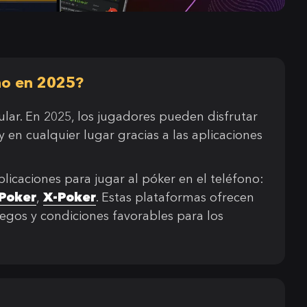
no en 2025?
lar. En 2025, los jugadores pueden disfrutar
en cualquier lugar gracias a las aplicaciones
plicaciones para jugar al póker en el teléfono:
Poker
,
X-Poker
. Estas plataformas ofrecen
juegos y condiciones favorables para los