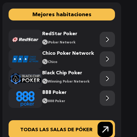
Mejores habitaciones
RedStar Poker
iPoker Network
Chico Poker Network
Chico
Black Chip Poker
Winning Poker Network
888 Poker
888 Poker
TODAS LAS SALAS DE PÓKER