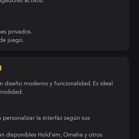
ugadores activos.
es privados.
de juego.
d
n diseño moderno y funcionalidad. Es ideal
omodidad.
personalizar la interfaz según sus
tán disponibles Hold'em, Omaha y otros