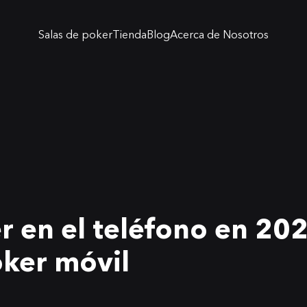
Salas de poker
Tienda
Blog
Acerca de Nosotros
r en el teléfono en 202
óker móvil