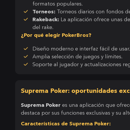
formatos populares.
Torneos:
Torneos diarios con fondos d
Rakeback:
La aplicación ofrece unas d
del rake.
¿Por qué elegir PokerBros?
Diseño moderno e interfaz fácil de usar
Amplia selección de juegos y límites.
Soporte al jugador y actualizaciones re
Suprema Poker: oportunidades exc
Suprema Poker
es una aplicación que ofrec
destaca por sus funciones exclusivas y su alt
Características de Suprema Poker: