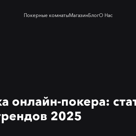
Покерные комнаты
Магазин
Блог
О Нас
а онлайн-покера: ста
трендов 2025