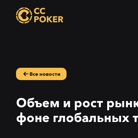
Все новости
Объем и рост рынк
фоне глобальных 