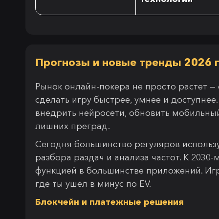
Прогнозы и новые тренды 2026 
Рынок онлайн-покера не просто растет — 
сделать игру быстрее, умнее и доступнее. 
внедрить нейросети, обновить мобильный
лишних преград.
Сегодня большинство регуляров использую
разбора раздач и анализа частот. К 2030
функцией в большинстве приложений. Игр
где ты ушел в минус по EV.
Блокчейн и платежные решения