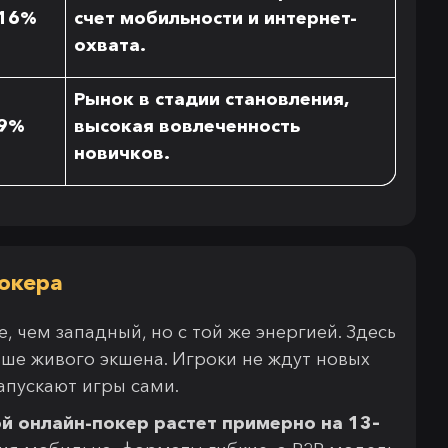
~16%
счет мобильности и интернет-
охвата.
Рынок в стадии становления,
~9%
высокая вовлеченность
новичков.
покера
, чем западный, но с той же энергией. Здесь
ше живого экшена. Игроки не ждут новых
апускают игры сами.
ой онлайн-покер растет примерно на 13–