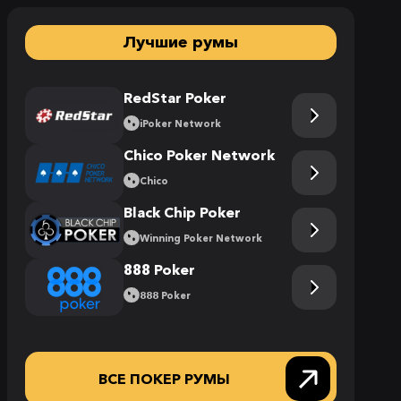
Лучшие румы
RedStar Poker
iPoker Network
Chico Poker Network
Chico
Black Chip Poker
Winning Poker Network
888 Poker
888 Poker
ВСЕ ПОКЕР РУМЫ