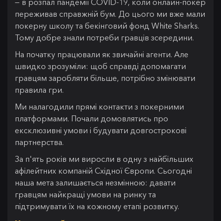
— в розпал пандемії COVID-19, коли онлайн-покер
переживав справжній бум. До цього ми вже мали
покерну школу та бекінговий фонд White Sharks.
Тому добре знали потреби гравців зсередини.
На початку працювали як звичайні агенти. Але
швидко зрозуміли: щоб справді допомагати
гравцям заробляти більше, потрібно змінювати
правила гри.
Ми налагодили прямі контакти з покерними
платформами. Почали домовлятись про
ексклюзивні умови і будувати довгострокові
партнерства.
За п'ять років ми виросли в одну з найбільших
афілейтних компаній Східної Європи. Сьогодні
наша мета залишається незмінною: давати
гравцям найкращі умови на ринку та
підтримувати їх на кожному етапі розвитку.