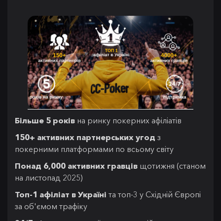
Більше 5 років
на ринку покерних афіліатів
150+ активних партнерських угод
з
покерними платформами по всьому світу
Понад 6,000 активних гравців
щотижня (станом
на листопад 2025)
Топ-1 афіліат в Україні
та топ-3 у Східній Європі
за об'ємом трафіку