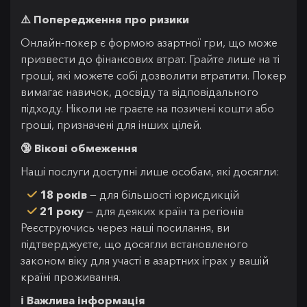
⚠️ Попередження про ризики
Онлайн-покер є формою азартної гри, що може
призвести до фінансових втрат. Грайте лише на ті
гроші, які можете собі дозволити втратити. Покер
вимагає навичок, досвіду та відповідального
підходу. Ніколи не граєте на позичені кошти або
гроші, призначені для інших цілей.
🔞 Вікові обмеження
Наші послуги доступні лише особам, які досягли:
18 років
— для більшості юрисдикцій
21 року
— для деяких країн та регіонів
Реєструючись через наші посилання, ви
підтверджуєте, що досягли встановленого
законом віку для участі в азартних іграх у вашій
країні проживання.
ℹ️ Важлива інформація