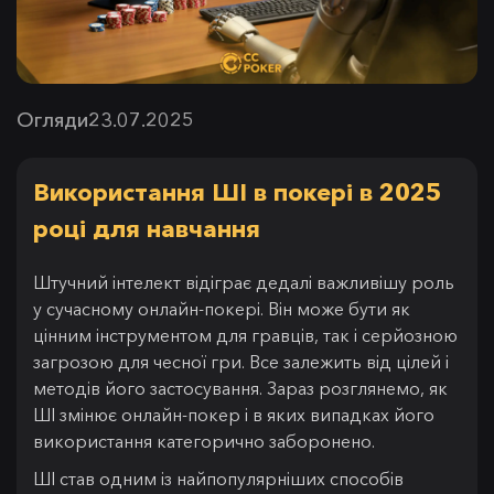
Огляди
23.07.2025
Використання ШІ в покері в 2025
році для навчання
Штучний інтелект відіграє дедалі важливішу роль
у сучасному онлайн-покері. Він може бути як
цінним інструментом для гравців, так і серйозною
загрозою для чесної гри. Все залежить від цілей і
методів його застосування. Зараз розглянемо, як
ШІ змінює онлайн-покер і в яких випадках його
використання категорично заборонено.
ШІ став одним із найпопулярніших способів