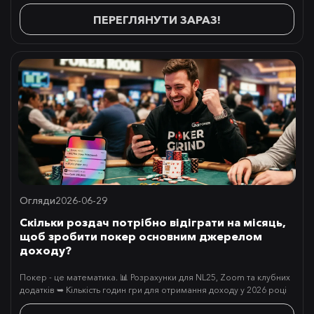
ПЕРЕГЛЯНУТИ ЗАРАЗ!
Огляди
2026-06-29
Скільки роздач потрібно відіграти на місяць,
щоб зробити покер основним джерелом
доходу?
Покер - це математика. 📊 Розрахунки для NL25, Zoom та клубних
додатків ➥ Кількість годин гри для отримання доходу у 2026 році