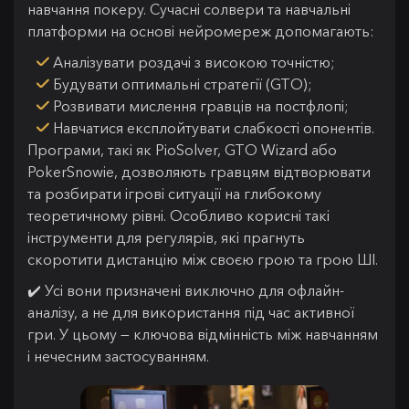
навчання покеру. Сучасні солвери та навчальні
платформи на основі нейромереж допомагають:
Аналізувати роздачі з високою точністю;
Будувати оптимальні стратегії (GTO);
Розвивати мислення гравців на постфлопі;
Навчатися експлойтувати слабкості опонентів.
Програми, такі як PioSolver, GTO Wizard або
PokerSnowie, дозволяють гравцям відтворювати
та розбирати ігрові ситуації на глибокому
теоретичному рівні. Особливо корисні такі
інструменти для регулярів, які прагнуть
скоротити дистанцію між своєю грою та грою ШІ.
✔️ Усі вони призначені виключно для офлайн-
аналізу, а не для використання під час активної
гри. У цьому — ключова відмінність між навчанням
і нечесним застосуванням.