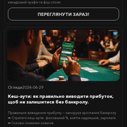
канадський трафік та фіш-столи
ПЕРЕГЛЯНУТИ ЗАРАЗ!
Огляди
2026-06-29
Кеш-аути: як правильно виводити прибуток,
щоб не залишитися без банкролу.
Правильне виведення прибутку — запорука зростання банкролу
➥ Стратегії кеш-аутів: фіксований %, зняття надлишків, зарплата
➥ Головні помилки новачів