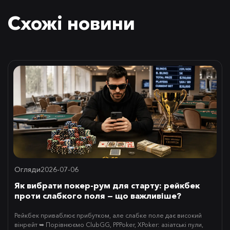
Схожі новини
Огляди
2026-07-06
Як вибрати покер-рум для старту: рейкбек
проти слабкого поля — що важливіше?
Рейкбек приваблює прибутком, але слабке поле дає високий
вінрейт ➥ Порівнюємо ClubGG, PPPoker, XPoker: азіатські пули,