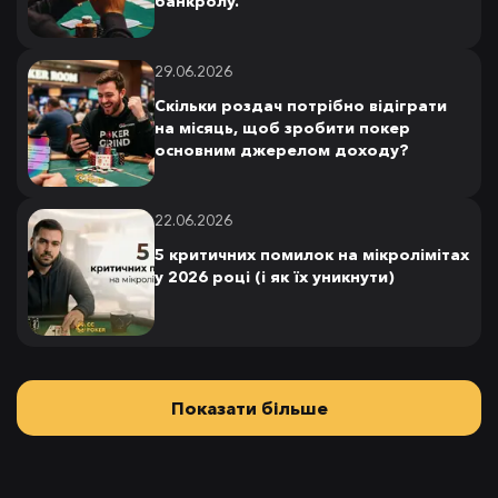
банкролу.
29.06.2026
Скільки роздач потрібно відіграти
на місяць, щоб зробити покер
основним джерелом доходу?
22.06.2026
5 критичних помилок на мікролімітах
у 2026 році (і як їх уникнути)
Показати більше