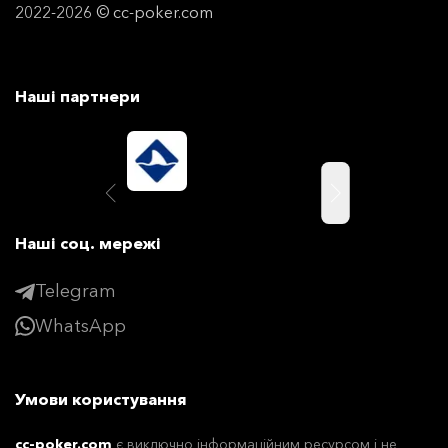
2022-2026 © cc-poker.com
Наші партнери
Наші соц. мережі
Telegram
WhatsApp
Умови користування
cc-poker.com
є виключно інформаційним ресурсом і не