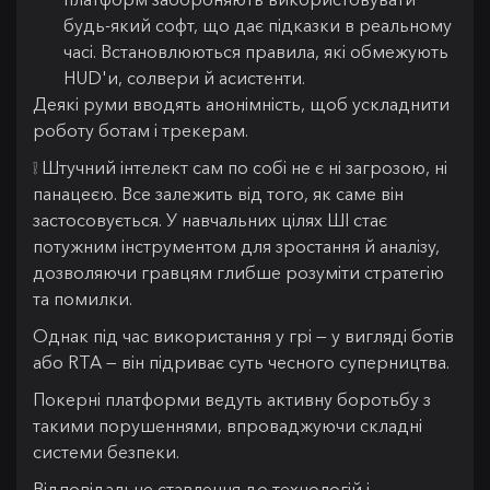
будь-який софт, що дає підказки в реальному
часі. Встановлюються правила, які обмежують
HUD'и, солвери й асистенти.
Деякі руми вводять анонімність, щоб ускладнити
роботу ботам і трекерам.
❕ Штучний інтелект сам по собі не є ні загрозою, ні
панацеєю. Все залежить від того, як саме він
застосовується. У навчальних цілях ШІ стає
потужним інструментом для зростання й аналізу,
дозволяючи гравцям глибше розуміти стратегію
та помилки.
Однак під час використання у грі — у вигляді ботів
або RTA — він підриває суть чесного суперництва.
Покерні платформи ведуть активну боротьбу з
такими порушеннями, впроваджуючи складні
системи безпеки.
Відповідальне ставлення до технологій і