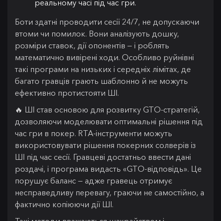
реальному часі під час гри.
Боти здатні проводити сесії 24/7, не допускаючи
втоми чи помилок. Вони аналізують дошку,
розміри ставок, дії опонентів — і роблять
математично вивірені ходи. Особливо руйнівні
такі програми на низьких і середніх лімітах, де
багато гравців грають шаблонно й не можуть
ефективно протистояти ШІ.
🔥 ШІ став основою для розвитку GTO-стратегій,
дозволяючи моделювати оптимальні рішення під
час гри в покер. RTA-інструменти можуть
використовувати рішення покерних солверів із
ШІ під час сесії. Гравцеві достатньо ввести дані
роздачі, і програма видасть «GTO-відповідь». Це
порушує баланс — адже гравець отримує
несправедливу перевагу, граючи не самостійно, а
фактично копіюючи дії ШІ.