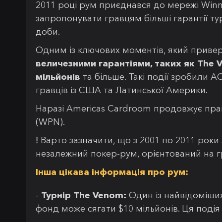
2011 році рум приєднався до мережі Winn
запропонувати гравцям більші гарантії тур
доби.
Одним із ключових моментів, який привер
величезними гарантіями, таких як The 
мільйонів
та більше. Такі події зробили 
гравців із США та Латинської Америки.
Наразі Americas Cardroom продовжує прац
(WPN).
❕ Варто зазначити, що з 2001 по 2011 рок
незалежний покер-рум, орієнтований на гр
Інша цікава інформація про рум:
-
Турнір The Venom:
Один із найвідоміших
фонд може сягати $10 мільйонів. Ця подія 