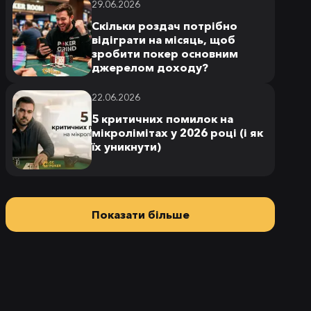
29.06.2026
Скільки роздач потрібно
відіграти на місяць, щоб
зробити покер основним
джерелом доходу?
22.06.2026
5 критичних помилок на
мікролімітах у 2026 році (і як
їх уникнути)
Показати більше