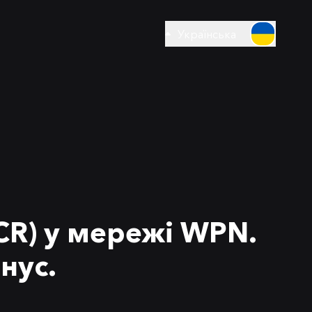
Українська
CR) у мережі WPN.
нус.