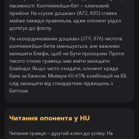
пасивності. Контініюейшн-бет — ключовий
прийом. На «сухих дошках» (A72, K83) ставка
майже завжди правильна, адже опонент рідко
дотягує до флопу.
На «координованих дошках» (JT9, 876) частота
контініюейшн-бетів зменшується, але важливо
залишати блефи, щоб не бути прозорим. Проти
такого стилю гравець має вміти захищати
блайнди. Якщо часто скидати, опонент краде
банк за банком. Мінімум 60–65% комбінацій на ББ
слід захищати від стандартних підвищень з
баттона.
Читання опонента у HU
Читання гравця — другий ключ до успіху. На