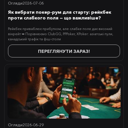
Огляди
2026-07-06
Як вибрати покер-рум для старту: рейкбек
проти слабкого поля — що важливіше?
Рейкбек приваблює прибутком, але слабке поле дає високий
вінрейт ➥ Порівнюємо ClubGG, PPPoker, XPoker: азіатські пули,
канадський трафік та фіш-столи
ПЕРЕГЛЯНУТИ ЗАРАЗ!
Огляди
2026-06-29