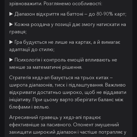
зрівноважити. Розглянемо особливості:
▶️ Діапазон відкриття на баттоні — до 80-90% карт;
▶️ Кожна роздача у позиції дає змогу натискати на
гравця;
▶️ Гра будується не лише на картах, а й вимагає
адаптації до стилю;
▶️ Психологія і контроль емоцій впливають не
менше за математичні рішення.
Стратегія хедз-ап базується на трьох китах —
широта діапазонів, тиск і підлаштування. Важливо
відкривати достатньо широко, щоб не віддавати
ініціативу. При цьому варто зберігати баланс між
блефами і велью.
Агресивний гравець у хедз-апі працює
ефективніше за пасивного. Опонент змушений
захищати широкий діапазон і частіше потрапляє у