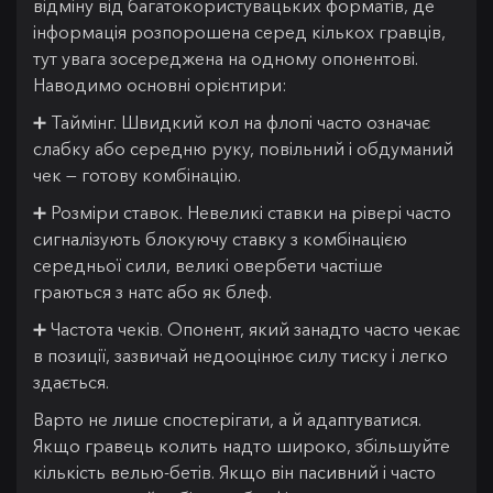
відміну від багатокористувацьких форматів, де
інформація розпорошена серед кількох гравців,
тут увага зосереджена на одному опонентові.
Наводимо основні орієнтири:
➕ Таймінг. Швидкий кол на флопі часто означає
слабку або середню руку, повільний і обдуманий
чек — готову комбінацію.
➕ Розміри ставок. Невеликі ставки на рівері часто
сигналізують блокуючу ставку з комбінацією
середньої сили, великі овербети частіше
граються з натс або як блеф.
➕ Частота чеків. Опонент, який занадто часто чекає
в позиції, зазвичай недооцінює силу тиску і легко
здається.
Варто не лише спостерігати, а й адаптуватися.
Якщо гравець колить надто широко, збільшуйте
кількість велью-бетів. Якщо він пасивний і часто