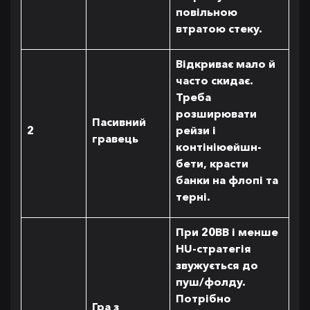
повільною
втратою стеку.
Відкриває мало й
часто скидає.
Треба
розширювати
Пасивний
2
рейзи і
гравець
контініюейшн-
бети, красти
банки на флопі та
терні.
При 20BB і менше
HU-стратегія
звужується до
пуш/фолду.
Потрібно
Гра з