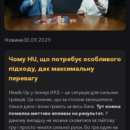
Новини
30.09.2025
Чому HU, що потребує особливого
підходу, дає максимальну
перевагу
Heads-Up у покері (HU) — це ситуація для сильних
гравців. Це означає, що за столом залишилися
тільки двоє і вони грають за весь банк.
Тут кожна
помилка миттєво впливає на результат.
У
даному випадку не можна сховатися за тайтову
гру і просто чекати сильної руки, бо гра один на