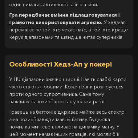
один вимагає активності та ініціативи.
Гра передбачає вміння підлаштовуватися і
грамотно використовувати агресію.
У хедз-апі
перемагає не той, хто чекає натс, а той, хто краще
керує діапазонами та швидше читає суперників.
Особливості Хедз-Ап у покері
У HU діапазони значно ширші. Навіть слабкі карти
часто стають ігровими. Кожен банк розігрується
проти одного супротивника. Саме тому
важливість позиції зростає у кілька разів.
Гравець на баттоні відкриває майже весь спектр,
а на позиції завжди має ініціативу. Будь-яка
помилка миттєво впливає на динаміку матчу. У
цей момент немає інших гравців, які могли б її