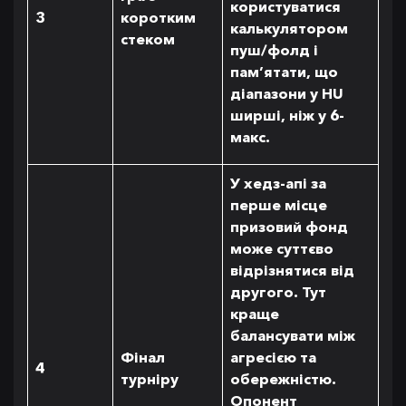
користуватися
3
коротким
калькулятором
стеком
пуш/фолд і
пам’ятати, що
діапазони у HU
ширші, ніж у 6-
макс.
У хедз-апі за
перше місце
призовий фонд
може суттєво
відрізнятися від
другого. Тут
краще
балансувати між
Фінал
агресією та
4
турніру
обережністю.
Опонент