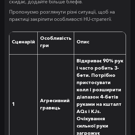
скидає, додайте більше блефів.
Пропонуємо розглянути різні ситуації, щоб на
практиці закріпити особливості HU-стратегії.
Особливість
Сценарій
Опис
гри
Відкриває 90% рук
і часто робить 3-
бети. Потрібно
пристосувати
колл і розширити
діапазон 4-бетів
Агресивний
1
руками на кшталт
гравець
AQs і KJs.
Очікування
сильної руки
загрожує