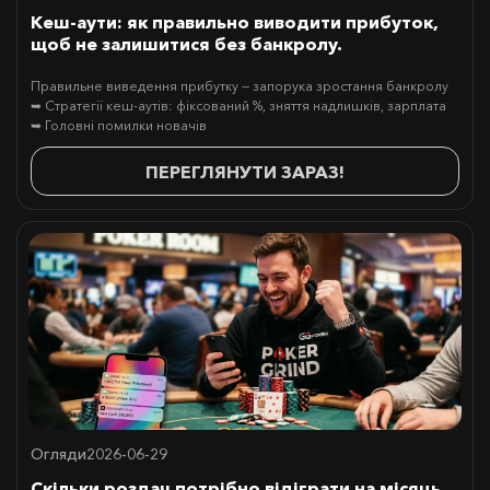
Кеш-аути: як правильно виводити прибуток,
щоб не залишитися без банкролу.
Правильне виведення прибутку — запорука зростання банкролу
➥ Стратегії кеш-аутів: фіксований %, зняття надлишків, зарплата
➥ Головні помилки новачів
ПЕРЕГЛЯНУТИ ЗАРАЗ!
Огляди
2026-06-29
Скільки роздач потрібно відіграти на місяць,