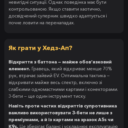
невигідні ситуації. Однак поведінка має бути
контрольованою. Якщо ставити хаотично,
досвідчений суперник швидко адаптується і
почне ловити на перенападах.
Як грати у Хедз-Ап?
Відкриття з баттона — майже обов’язковий
елемент.
Гравець, який відкриває менше 70%
рук, втрачає зайвий EV. Оптимальна тактика —
відкривати майже весь спектр, включно зі
слабкими одномастними картами і конекторами.
3-бети — ще один інструмент тиску.
Навіть проти частих відкриттів супротивника
важливо використовувати 3-бети не лише з
преміумами, а й із картами на зразок A5s чи
K9s.
Це зберігає баланс і ускладнює експлуатацію