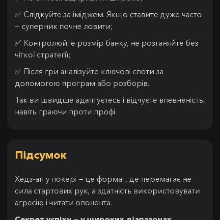
✅ Слідкуйте за іміджем. Якщо ставите дуже часто
— суперник почне ловити;
✅ Контролюйте розмір банку, не розганяйте без
чіткої стратегії;
✅ Після гри аналізуйте ключові споти за
допомогою програм або розборів.
Так ви швидше адаптуєтесь і відчуєте впевненість,
навіть граючи проти профі.
Підсумок
Хедз-ап у покері — це формат, де перемагає не
сила стартових рук, а здатність використовувати
агресію і читати опонента.
Секрет успіху — у широких діапазонах