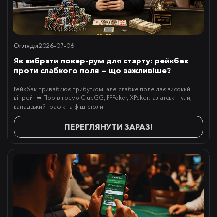
Огляди
2026-07-06
Як вибрати покер-рум для старту: рейкбек
проти слабкого поля — що важливіше?
Рейкбек приваблює прибутком, але слабке поле дає високий
вінрейт ➥ Порівнюємо ClubGG, PPPoker, XPoker: азіатські пули,
канадський трафік та фіш-столи
ПЕРЕГЛЯНУТИ ЗАРАЗ!