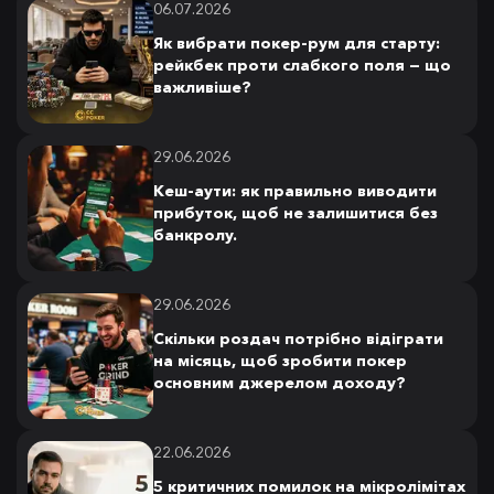
06.07.2026
Як вибрати покер-рум для старту:
рейкбек проти слабкого поля — що
важливіше?
29.06.2026
Кеш-аути: як правильно виводити
прибуток, щоб не залишитися без
банкролу.
29.06.2026
Скільки роздач потрібно відіграти
на місяць, щоб зробити покер
основним джерелом доходу?
22.06.2026
5 критичних помилок на мікролімітах