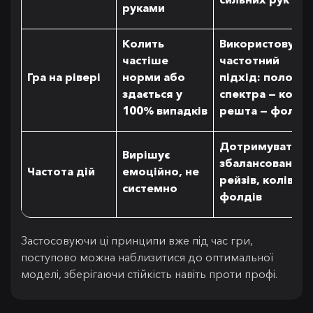
руками
Колить
Використовува
частіше
частотний
Гра на рівері
норми або
підхід: полови
здається у
спектра — кол,
100% випадків
решта — фолд
Дотримуватися
Вирішує
збалансованих
Частота дій
емоційно, не
рейзів, колів та
системно
фолдів
Застосовуючи ці принципи вже під час гри,
поступово можна наблизитися до оптимальної
моделі, зберігаючи стійкість навіть проти профі.