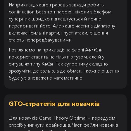
Наприклад, якщо гравець завжди робить
continuation bet з топ-парою і ніколи з блефом,
суперник швидко підлаштується й почне
перекривати його. Але якщо частина діапазону
включає і сильні карти, і пусті атаки, рішення
стають непередбачуваними.
Розглянемо на прикладі: на флопі A♠7♦2♣
покерист ставить не тільки з тузом, але й у
ситуаціях типу K♠Q♠. Так супернику складно
зрозуміти, де вэлью, а де обман, і кожне рішення
буде урівноважене математично.
GTO-стратегія для новачків
Для новачків Game Theory Optimal — передусім
спосіб уникнути крайнощів. Часті фейли новачків: