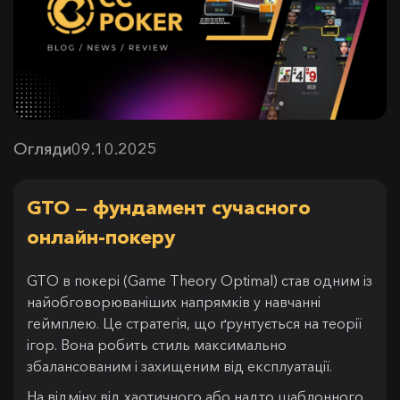
Огляди
09.10.2025
GTO — фундамент сучасного
онлайн-покеру
GTO в покері (Game Theory Optimal) став одним із
найобговорюваніших напрямків у навчанні
геймплею. Це стратегія, що ґрунтується на теорії
ігор. Вона робить стиль максимально
збалансованим і захищеним від експлуатації.
На відміну від хаотичного або надто шаблонного