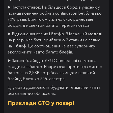
▶️ Частота ставок. На більшості бордів учасник у
позиції повинен робити continuation bet близько
70% разів. Виняток — сильно скоординовані
борди, де спектри багато перетинаються.
▶️ Відношення вэлью і блефів. В ідеальній моделі
на рівері має бути приблизно 2 ставки на вэлью
на 1 блеф. Це соотношення не дає супернику
експлойтити надто багато блефів.
▶️ Захист блайндів. У GTO-поведінці не можна
фолдити забагато. Наприклад, проти відкриття з
баттона на 2,5BB потрібно захищати великий
блайнд близько 50% спектра.
Ці умови дозволяють будувати геймплей навіть
без складних обчислень.
Приклади GTO у покері