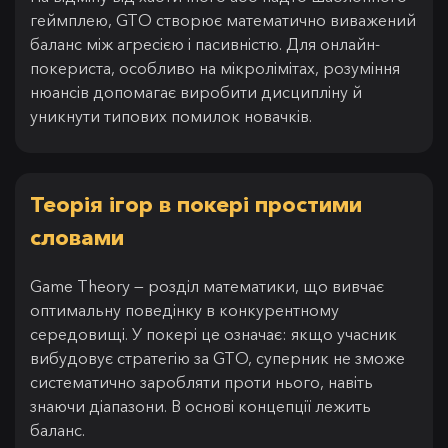
геймплею, GTO створює математично виважений
баланс між агресією і пасивністю. Для онлайн-
покериста, особливо на мікролімітах, розуміння
нюансів допомагає виробити дисципліну й
уникнути типових помилок новачків.
Теорія ігор в покері простими
словами
Game Theory — розділ математики, що вивчає
оптимальну поведінку в конкурентному
середовищі. У покері це означає: якщо учасник
вибудовує стратегію за GTO, суперник не зможе
систематично заробляти проти нього, навіть
знаючи діапазони. В основі концепції лежить
баланс.