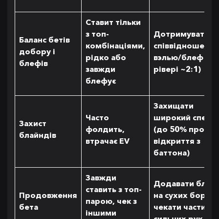
Ставит тільки
з топ-
Дотримуватися
Баланс бетів
комбінаціями,
співвідношення
добору і
рідко або
вэлью/блеф (на
блефів
завжди
рівері ~2:1)
блефує
Захищати
Часто
широкий спект
Захист
фолдить,
(до 50% проти
блайндів
втрачає EV
відкриття з
баттона)
Завжди
Додавати блеф
ставить з топ-
Продовження
на сухих борда
парою, чек з
бета
чекати частину
іншими
сильних рук