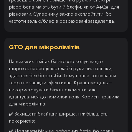
рівер-бетів мають бути й блефи, як-от A♠Q♠, для
рівноваги. Супернику важко експлойтити, бо
частоти вэлью/блефів розраховані заздалегідь.
GTO для мікролімітів
На низьких лімітах багато хто колує надто
широко, переоцінює слабкі руки чи, навпаки,
здається без боротьби. Тому повне копіювання
теорії не завжди ефективне. Краща модель —
використовувати базові елементи, але
адаптуватися до помилок поля. Корисні правила
для мікролімітів:
✔️ Захищати блайнди ширше, ніж більшість
покеристів;
✔️ Додавати більше доборних бетів, бо гравці