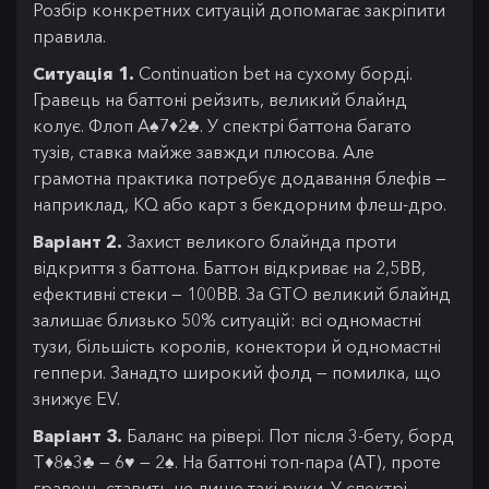
Розбір конкретних ситуацій допомагає закріпити
правила.
Ситуація 1.
Continuation bet на сухому борді.
Гравець на баттоні рейзить, великий блайнд
колує. Флоп A♠7♦2♣. У спектрі баттона багато
тузів, ставка майже завжди плюсова. Але
грамотна практика потребує додавання блефів —
наприклад, KQ або карт з бекдорним флеш-дро.
Варіант 2.
Захист великого блайнда проти
відкриття з баттона. Баттон відкриває на 2,5BB,
ефективні стеки — 100BB. За GTO великий блайнд
залишає близько 50% ситуацій: всі одномастні
тузи, більшість королів, конектори й одномастні
геппери. Занадто широкий фолд — помилка, що
знижує EV.
Варіант 3.
Баланс на рівері. Пот після 3-бету, борд
T♦8♠3♣ — 6♥ — 2♠. На баттоні топ-пара (AT), проте
гравець ставить не лише такі руки. У спектрі