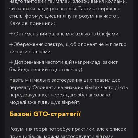
надто тайтовий геймплей, зловживання коллами,
чи навпаки надмірна агресія. Тактика вирівнює
стиль, формує дисципліну та розуміння частот.
Ключові принципи:
➕ Оптимальний баланс між вэлью та блефами;
➕ Збереження спектру, щоб опонент не міг легко
тиснути ставками;
➕ Дотримання частоти дій (наприклад, захист
блайнда певний відсоток часу).
Навіть мінімальне застосування цих правил дає
перевагу. Опоненти на низьких лімітах часто діють
передбачувано, і перехід до збалансованої
моделі вже підвищує вінрейт.
Базові GTO-стратегії
Розуміння теорії потребує практики, але є список
принципів, які можна застосовувати відразу: