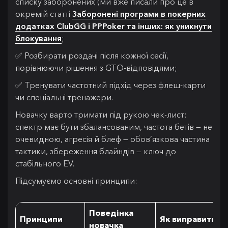
списку заборонених (ми вже писали про це в
окремій статті
Заборонені програми в покерних
додатках ClubGG і PPPoker та інших: як уникнути
блокування
;
✅ Розбирати роздачі після кожної сесії,
порівнюючи рішення з GTO-відповідями;
✅ Тренувати частотний підхід через флеш-карти
чи спеціальні тренажери.
Новачку варто тримати під рукою чек-лист:
спектр має бути збалансованим, частота бетів — не
очевидною, агресія й блеф — обов’язкова частина
тактики, збереження блайндів — ключ до
стабільного EV.
Підсумуємо основні принципи:
Поведінка
Принципи
Як виправити?
новачка