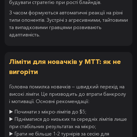
будувати стратегію при рості блайндів.
З часом формуються автоматичні реакції на різні
типи опонентів. Зустрічі з агресивними, тайтовими
та випадковими гравцями розвивають
адаптивність.
Ліміти для новачків у MTT: як не
вигоріти
Головна помилка новачків — швидкий перехід на
високі ліміти. Це призводить до втрати банкролу
і мотивації. Основні рекомендації:
▶️ Починати з мікро-лімітів до $5;
▶️ Підніматися до низьких та середніх лімітів лише
при стабільних результатах на мікро;
▶️ Грати не більше 1-2 турнірів за сесію для