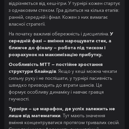
відрізняється від кеш-ігри. У турнірі кожен стартує
з однаковим стеком. Гра ділиться на кілька етапів:
ранній, середній і фінал. Кожен з них вимагає
власної стратегії.
На початку важливі обережність і дисципліна.
У
середній фазі — вміння нарощувати стек, а
ближче до фіналу — робота під тиском і
розрахунок на максимізацію прибутку.
Особливість MTT — постійне зростання
структури блайндів
. Якщо у кеші можна чекати
сильну руку і не поспішати, у турнірі пасивність
швидко призводить до втрати шансів. Це
формує особливу динаміку і навчає гравця
гнучкості.
Турніри — це марафон, де успіх залежить не
лише від математики
. Тут мають значення
вміння концентруватися протягом тривалих сесій.