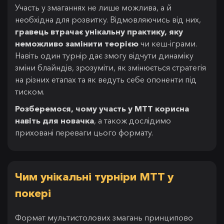
Участь у змаганнях не лише можлива, а й
необхідна для розвитку. Відмовляючись від них,
гравець втрачає унікальну практику, яку
неможливо замінити теорією
чи кеш-іграми.
Навіть один турнір дає змогу відчути динаміку
зміни блайндів, зрозуміти, як змінюється стратегія
на різних етапах та як ведуть себе опоненти під
тиском.
Розберемося, чому участь у MTT корисна
навіть для новачка
, а також дослідимо
приховані переваги цього формату.
Чим унікальні турніри MTT у
покері
Формат мультистолових змагань принципово