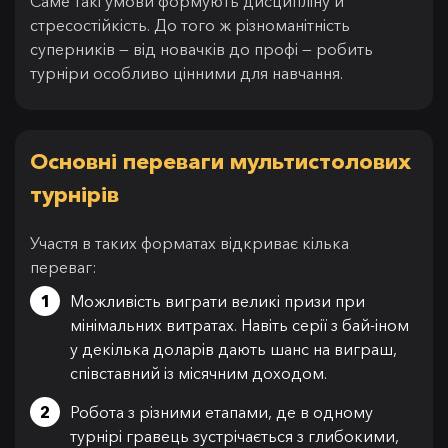
Саме такі умови формують дисципліну й
стресостійкість. До того ж різноманітність
суперників — від новачків до профі — робить
турніри особливо цінними для навчання.
Основні переваги мультистолових
турнірів
Участя в таких форматах відкриває кілька
переваг:
Можливість виграти великі призи при
мінімальних витратах. Навіть серії з бай-іном
у декілька доларів дають шанс на виграш,
співставний із місячним доходом.
Робота з різними етапами, де в одному
турнірі гравець зустрічається з глибокими,