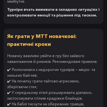
майбутнє.
Турніри вчать виживати в складних ситуаціях і
контролювати емоції та рішення під тиском.
Як грати у MTT новачкові:
практичні кроки
Новачку важливо увійти в гру без зайвого
навантаження й ризиків. Рекомендовані правила:
✔️ Розпочинати з недорогих турнірів — мікро- та
низьких бай-інів;
✔️ На початку грати тайтово-агресивно,
зберігаючи стек;
✔️ У середньому етапі розширювати діапазон,
застосовувати стіливі крадіжки блайндів;
✔️ На баблі тиснути на обережних гравців,