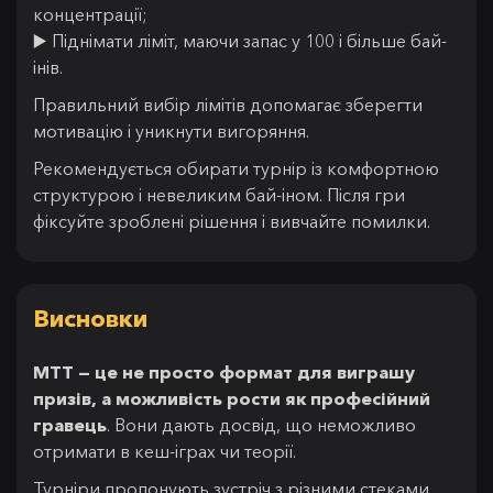
концентрації;
▶️ Піднімати ліміт, маючи запас у 100 і більше бай-
інів.
Правильний вибір лімітів допомагає зберегти
мотивацію і уникнути вигоряння.
Рекомендується обирати турнір із комфортною
структурою і невеликим бай-іном. Після гри
фіксуйте зроблені рішення і вивчайте помилки.
Висновки
MTT — це не просто формат для виграшу
призів, а можливість рости як професійний
гравець
. Вони дають досвід, що неможливо
отримати в кеш-іграх чи теорії.
Турніри пропонують зустріч з різними стеками,