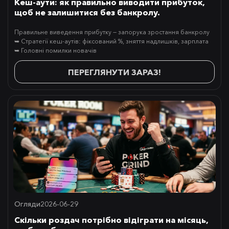
Кеш-аути: як правильно виводити прибуток,
щоб не залишитися без банкролу.
Правильне виведення прибутку — запорука зростання банкролу
➥ Стратегії кеш-аутів: фіксований %, зняття надлишків, зарплата
➥ Головні помилки новачів
ПЕРЕГЛЯНУТИ ЗАРАЗ!
Огляди
2026-06-29
Скільки роздач потрібно відіграти на місяць,