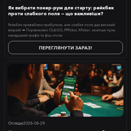
Як вибрати покер-рум для старту: рейкбек
проти слабкого поля — що важливіше?
Рейкбек приваблює прибутком, але слабке поле дає високий
вінрейт ➥ Порівнюємо ClubGG, PPPoker, XPoker: азіатські пули,
канадський трафік та фіш-столи
ПЕРЕГЛЯНУТИ ЗАРАЗ!
Огляди
2026-06-29