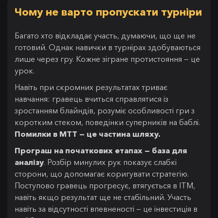
Чому не варто пропускати турніри
Багато хто відкладає участь, думаючи, що ще не
готовий. Однак навички в турнірах здобуваються
лише через гру. Кожне зігране протистояння — це
урок.
Навіть при скромних результатах триває
навчання: гравець вчиться справлятися із
зростанням блайндів, розуміє особливості гри з
коротким стеком, поведінки суперників на баблі.
Помилки в MTT — це частина шляху.
Програш на початкових етапах — база для
аналізу
. Розбір минулих рук показує слабкі
сторони, що допомагає коригувати стратегію.
Поступово гравець прогресує, втягується в ITM,
навіть якщо результат ще не стабільний. Участь
навіть за відсутності впевненості — це інвестиція в