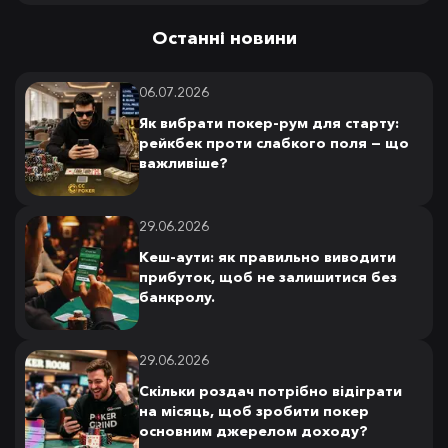
Останні новини
06.07.2026
Як вибрати покер-рум для старту:
рейкбек проти слабкого поля — що
важливіше?
29.06.2026
Кеш-аути: як правильно виводити
прибуток, щоб не залишитися без
банкролу.
29.06.2026
Скільки роздач потрібно відіграти
на місяць, щоб зробити покер
основним джерелом доходу?