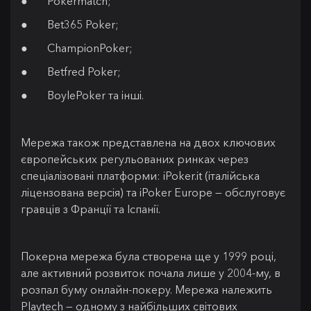
● Pokermatch;
● Bet365 Poker;
● ChampionPoker;
● Betfred Poker;
● BoylePoker та інші.
Мережа також представлена на двох ключових
європейських регульованих ринках через
спеціалізовані платформи: iPoker.it (італійська
ліцензована версія) та iPoker Europe — обслуговує
гравців з Франції та Іспанії.
Покерна мережа була створена ще у 1999 році,
але активний розвиток почала лише у 2004-му, в
розпал буму онлайн-покеру. Мережа належить
Playtech — одному з найбільших світових