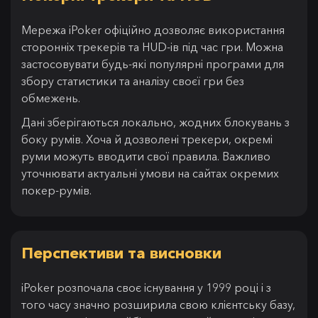
Мережа iPoker офіційно дозволяє використання
сторонніх трекерів та HUD-ів під час гри. Можна
застосовувати будь-які популярні програми для
збору статистики та аналізу своєї гри без
обмежень.
Дані зберігаються локально, жодних блокувань з
боку румів. Хоча й дозволені трекери, окремі
руми можуть вводити свої правила. Важливо
уточнювати актуальні умови на сайтах окремих
покер-румів.
Перспективи та висновки
iPoker розпочала своє існування у 1999 році і з
того часу значно розширила свою клієнтську базу,