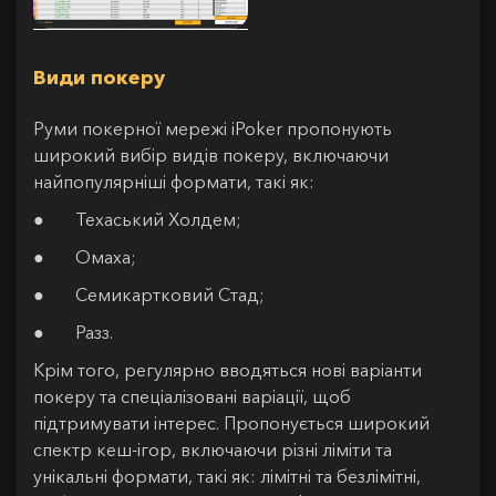
Види покеру
Руми покерної мережі iPoker пропонують
широкий вибір видів покеру, включаючи
найпопулярніші формати, такі як:
● Техаський Холдем;
● Омаха;
● Семикартковий Стад;
● Разз.
Крім того, регулярно вводяться нові варіанти
покеру та спеціалізовані варіації, щоб
підтримувати інтерес. Пропонується широкий
спектр кеш-ігор, включаючи різні ліміти та
унікальні формати, такі як: лімітні та безлімітні,