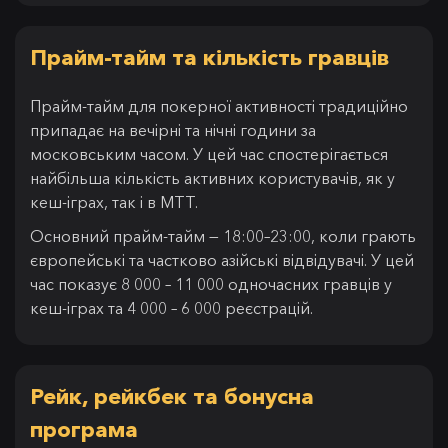
Прайм-тайм та кількість гравців
Прайм-тайм для покерної активності традиційно
припадає на вечірні та нічні години за
московським часом. У цей час спостерігається
найбільша кількість активних користувачів, як у
кеш-іграх, так і в MTT.
Основний прайм-тайм — 18:00–23:00, коли грають
європейські та частково азійські відвідувачі. У цей
час показує 8 000 – 11 000 одночасних гравців у
кеш-іграх та 4 000 – 6 000 реєстрацій.
Рейк, рейкбек та бонусна
програма