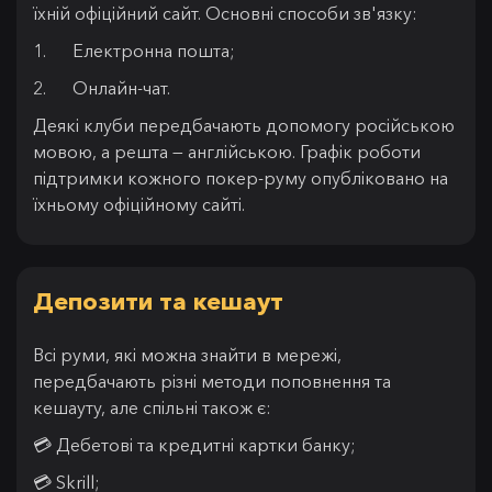
їхній офіційний сайт. Основні способи зв'язку:
1. Електронна пошта;
2. Онлайн-чат.
Деякі клуби передбачають допомогу російською
мовою, а решта — англійською. Графік роботи
підтримки кожного покер-руму опубліковано на
їхньому офіційному сайті.
Депозити та кешаут
Всі руми, які можна знайти в мережі,
передбачають різні методи поповнення та
кешауту, але спільні також є:
💳 Дебетові та кредитні картки банку;
💳 Skrill;