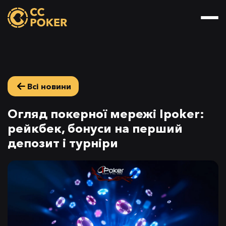
Всі новини
Огляд покерної мережі Ipoker:
рейкбек, бонуси на перший
депозит і турніри