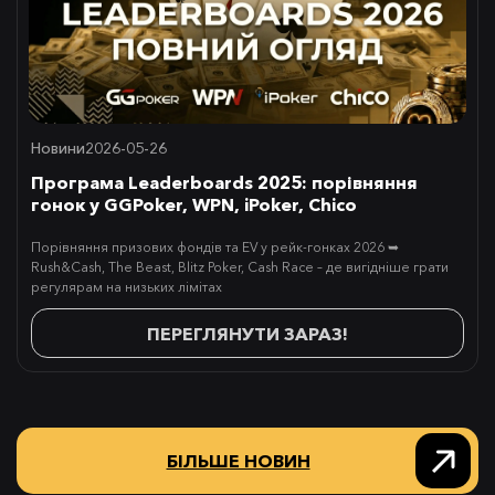
Новини
2026-05-26
Програма Leaderboards 2025: порівняння
гонок у GGPoker, WPN, iPoker, Chico
Порівняння призових фондів та EV у рейк-гонках 2026 ➥
Rush&Cash, The Beast, Blitz Poker, Cash Race – де вигідніше грати
регулярам на низьких лімітах
ПЕРЕГЛЯНУТИ ЗАРАЗ!
БІЛЬШЕ НОВИН