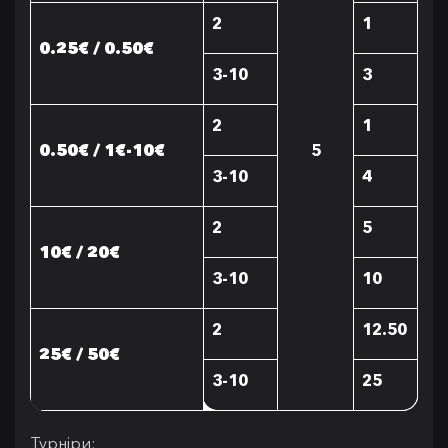
2
1
0.25€ / 0.50€
3-10
3
2
1
0.50€ / 1€-10€
5
3-10
4
2
5
10€ / 20€
3-10
10
2
12.50
25€ / 50€
3-10
25
Турніри: