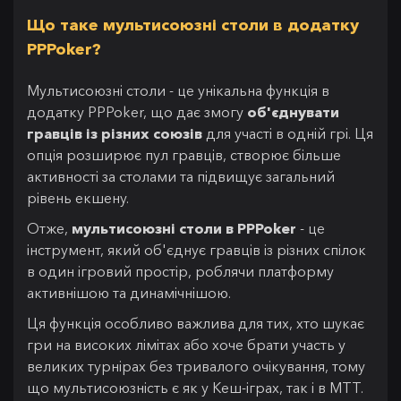
Що таке мультисоюзні столи в додатку
PPPoker?
Мультисоюзні столи - це унікальна функція в
додатку PPPoker, що дає змогу
об'єднувати
гравців із різних союзів
для участі в одній грі. Ця
опція розширює пул гравців, створює більше
активності за столами та підвищує загальний
рівень екшену.
Отже,
мультисоюзні столи в PPPoker
- це
інструмент, який об'єднує гравців із різних спілок
в один ігровий простір, роблячи платформу
активнішою та динамічнішою.
Ця функція особливо важлива для тих, хто шукає
гри на високих лімітах або хоче брати участь у
великих турнірах без тривалого очікування, тому
що мультисоюзність є як у Кеш-іграх, так і в МТТ.