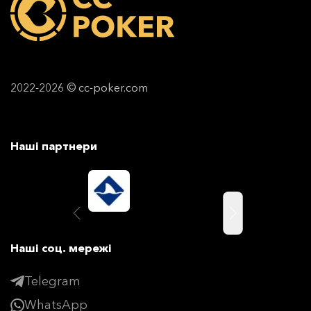
2022-2026 © cc-poker.com
Наші партнери
Наші соц. мережі
Telegram
WhatsApp