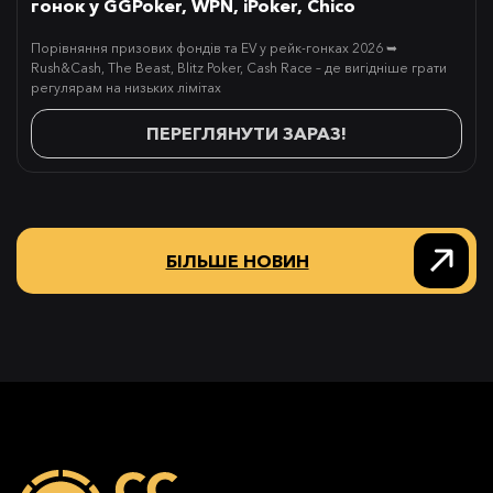
гонок у GGPoker, WPN, iPoker, Chico
Порівняння призових фондів та EV у рейк-гонках 2026 ➥
Rush&Cash, The Beast, Blitz Poker, Cash Race – де вигідніше грати
регулярам на низьких лімітах
ПЕРЕГЛЯНУТИ ЗАРАЗ!
БІЛЬШЕ НОВИН