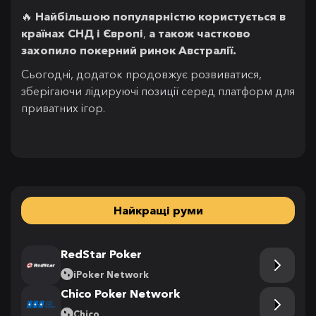
🔥
Найбільшою популярністю користується в
країнах СНД і Європі
,
а також частково
захопило покерний ринок Австралії.
Сьогодні, додаток продовжує розвиватися,
зберігаючи лідируючі позиції серед платформ для
приватних ігор.
Найкращі руми
RedStar Poker
iPoker Network
Chico Poker Network
Chico