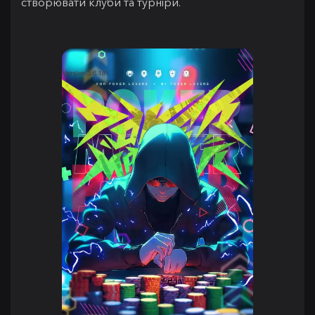
створювати клуби та турніри.