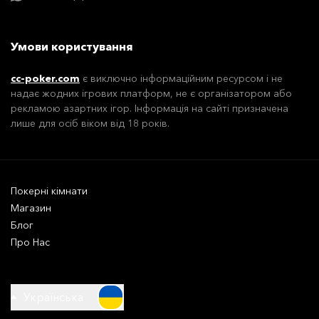
Умови користування
cc-poker.com
є виключно інформаційним ресурсом і не
надає жодних ігрових платформ, не є організатором або
рекламою азартних ігор. Інформація на сайті призначена
лише для осіб віком від 18 років.
Покерні кімнати
Магазин
Блог
Про Нас
Українська