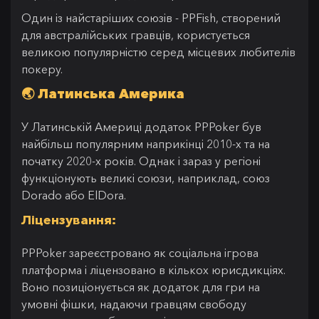
Один із найстаріших союзів - PPFish, створений
для австралійських гравців, користується
великою популярністю серед місцевих любителів
покеру.
🌏
Латинська Америка
У Латинській Америці додаток PPPoker був
найбільш популярним наприкінці 2010-х та на
початку 2020-х років. Однак і зараз у регіоні
функціонують великі союзи, наприклад, союз
Dorado або ElDora.
Ліцензування:
PPPoker зареєстровано як соціальна ігрова
платформа і ліцензовано в кількох юрисдикціях.
Воно позиціонується як додаток для гри на
умовні фішки, надаючи гравцям свободу