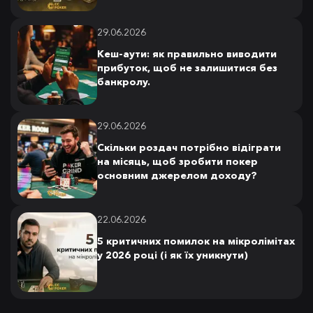
29.06.2026
Кеш-аути: як правильно виводити
прибуток, щоб не залишитися без
банкролу.
29.06.2026
Скільки роздач потрібно відіграти
на місяць, щоб зробити покер
основним джерелом доходу?
22.06.2026
5 критичних помилок на мікролімітах
у 2026 році (і як їх уникнути)