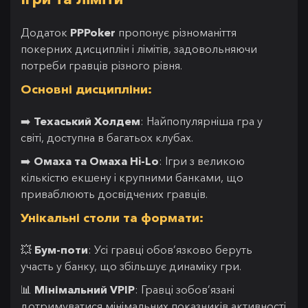
Додаток
PPPoker
пропонує різноманіття
покерних дисциплін і лімітів, задовольняючи
потреби гравців різного рівня.
Основні дисципліни:
➡️
Техаський Холдем
: Найпопулярніша гра у
світі, доступна в багатьох клубах.
➡️
Омаха та Омаха Hi-Lo
: Ігри з великою
кількістю екшену і крупними банками, що
приваблюють досвідчених гравців.
Унікальні столи та формати:
💥
Бум-поти
: Усі гравці обов’язково беруть
участь у банку, що збільшує динаміку гри.
📊
Мінімальний VPIP
: Гравці зобов’язані
дотримуватися мінімальних показників активності