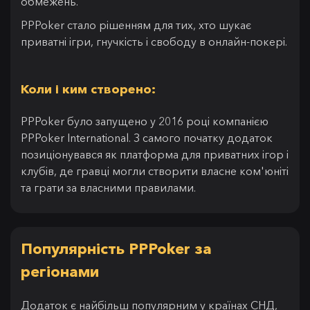
обмежень.
PPPoker стало рішенням для тих, хто шукає
приватні ігри, гнучкість і свободу в онлайн-покері.
Коли і ким створено:
PPPoker було запущено у 2016 році компанією
PPPoker International. З самого початку додаток
позиціонувався як платформа для приватних ігор і
клубів, де гравці могли створити власне ком'юніті
та грати за власними правилами.
Популярність PPPoker за
регіонами
Додаток є найбільш популярним у країнах СНД,