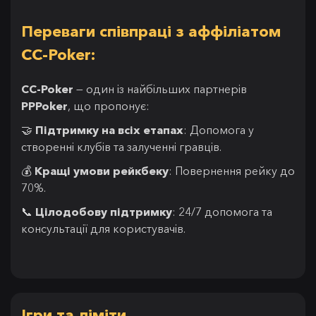
Переваги співпраці з аффіліатом
CC-Poker:
CC-Poker
— один із найбільших партнерів
PPPoker
, що пропонує:
🤝
Підтримку на всіх етапах
: Допомога у
створенні клубів та залученні гравців.
💰
Кращі умови рейкбеку
: Повернення рейку до
70%.
📞
Цілодобову підтримку
: 24/7 допомога та
консультації для користувачів.
Ігри та ліміти