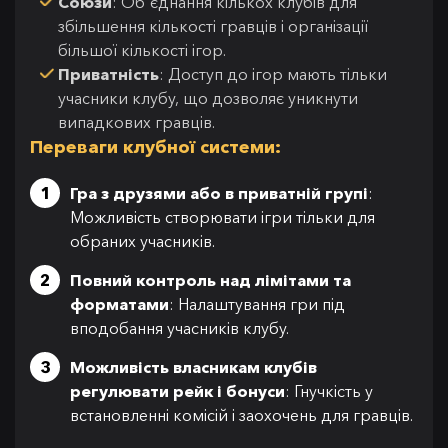
Союзи
: Об'єднання кількох клубів для
збільшення кількості гравців і організації
більшої кількості ігор.
Приватність
: Доступ до ігор мають тільки
учасники клубу, що дозволяє уникнути
випадкових гравців.
Переваги клубної системи:
Гра з друзями або в приватній групі
:
Можливість створювати ігри тільки для
обраних учасників.
Повний контроль над лімітами та
форматами
: Налаштування гри під
вподобання учасників клубу.
Можливість власникам клубів
регулювати рейк і бонуси
: Гнучкість у
встановленні комісій і заохочень для гравців.