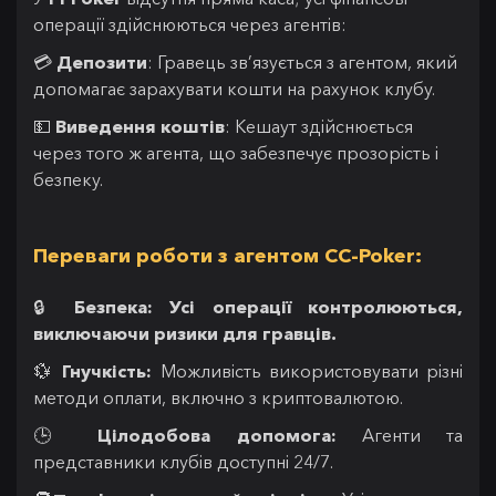
операції здійснюються через агентів:
💳
Депозити
: Гравець зв’язується з агентом, який
допомагає зарахувати кошти на рахунок клубу.
💵
Виведення коштів
: Кешаут здійснюється
через того ж агента, що забезпечує прозорість і
безпеку.
Переваги роботи з агентом CC-Poker:
🔒
Безпека: Усі операції контролюються,
виключаючи ризики для гравців.
💱
Гнучкість:
Можливість використовувати різні
методи оплати, включно з криптовалютою.
🕒
Цілодобова допомога:
Агенти та
представники клубів доступні 24/7.