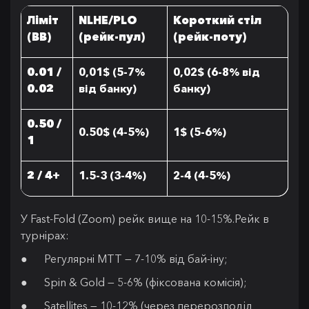
Ліміт
NLHE/PLO
Короткий стіл
(BB)
(рейк-пул)
(рейк-поту)
0.01 /
0,01$ (5-7%
0,02$ (6-8% від
0.02
від банку)
банку)
0.50 /
0.50$ (4-5%)
1$ (5-6%)
1
2 / 4+
1.5-3 (3-4%)
2-4 (4-5%)
У Fast-Fold (Zoom) рейк вище на 10-15%.Рейк в
турнірах:
● Регулярні MTT — 7-10% від бай-іну;
● Spin & Gold — 5-6% (фіксована комісія);
● Satellites — 10-12% (через перерозподіл