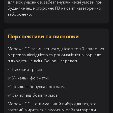
для всіх учасників, забезпечуючи чесні умови гри.
Будь-яке інше стороннє ПЗ на сайті категорично
заборонено.
Перспективи та висновки
Мережа GG залишається однією з топ-3 покерних
мереж за ліквідністю та різноманітністю ігор, але
підходить не всім. Основні переваги:
✅ Високий трафік;
✅ Унікальні формати;
✅ Лояльна бонусна програма;
✅ Захист від ботів та змов.
Мережа GG — оптимальний вибір для тих, хто
готовий миритися з високим рейком заради