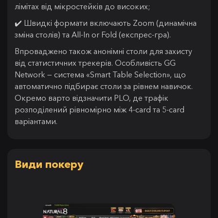
лімітах від мікростейків до високих;
✔️ Швидкі формати включають Zoom (динамічна
зміна столів) та All-In or Fold (експрес-гра).
Впроваджено також анонімні столи для захисту
від статистичних трекерів. Особливість GG
Network — система «Smart Table Selection», що
автоматично підбирає столи за рівнем навичок.
Окремо варто відзначити PLO, де трафік
розподілений рівномірно між 4-card та 5-card
варіантами.
Види покеру