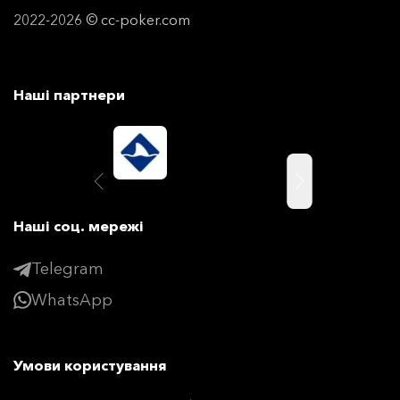
2022-2026 © cc-poker.com
Наші партнери
Наші соц. мережі
Telegram
WhatsApp
Умови користування