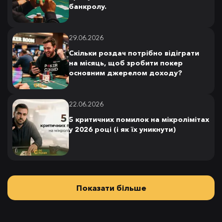
банкролу.
29.06.2026
Скільки роздач потрібно відіграти
на місяць, щоб зробити покер
основним джерелом доходу?
22.06.2026
5 критичних помилок на мікролімітах
у 2026 році (і як їх уникнути)
Показати більше