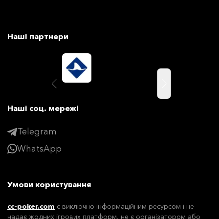
Наші партнери
Наші соц. мережі
Telegram
WhatsApp
Умови користування
cc-poker.com
є виключно інформаційним ресурсом і не
надає жодних ігрових платформ, не є організатором або