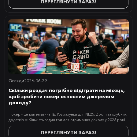
ПЕРЕГЛЯНУТИ ЗАРАЗ!
Огляди
2026-06-29
Скільки роздач потрібно відіграти на місяць,
щоб зробити покер основним джерелом
доходу?
Покер - це математика. 📊 Розрахунки для NL25, Zoom та клубних
додатків ➥ Кількість годин гри для отримання доходу у 2026 році
ПЕРЕГЛЯНУТИ ЗАРАЗ!