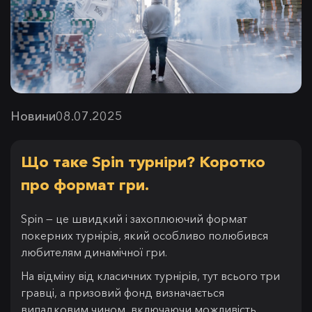
Новини
08.07.2025
Що таке Spin турніри? Коротко
про формат гри.
Spin — це швидкий і захоплюючий формат
покерних турнірів, який особливо полюбився
любителям динамічної гри.
На відміну від класичних турнірів, тут всього три
гравці, а призовий фонд визначається
випадковим чином, включаючи можливість