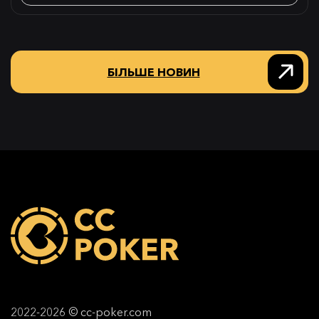
БІЛЬШЕ НОВИН
2022-2026 © cc-poker.com