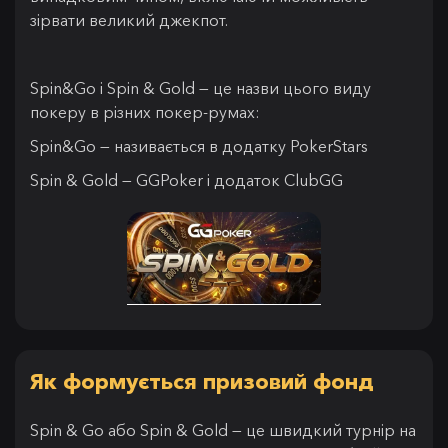
зірвати великий джекпот.
Spin&Go і Spin & Gold — це назви цього виду
покеру в різних покер-румах:
Spin&Go — називається в додатку PokerStars
Spin & Gold — GGPoker і додаток ClubGG
Як формується призовий фонд
Spin & Go або Spin & Gold — це швидкий турнір на