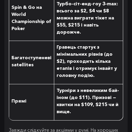
Турбо-сіт-енд-гоу 3-max:
Spin & Go на
всього за $2, $4 чи $8
World
можна виграти тікет на
Championship of
$55, $215 і навіть
Poker
дорожче.
Гравець стартує з
мінімальних рівнів (до
Багатоступеневі
$2), проходить кілька
satellites
етапів і отримує інвайт у
головну подію.
Турніри з невеликим бай-
іном (до $11). Призові —
Прямі
квитки на $109, $215 чи й
вище.
Завжди слідкуйте за акціями у румі. На хороших