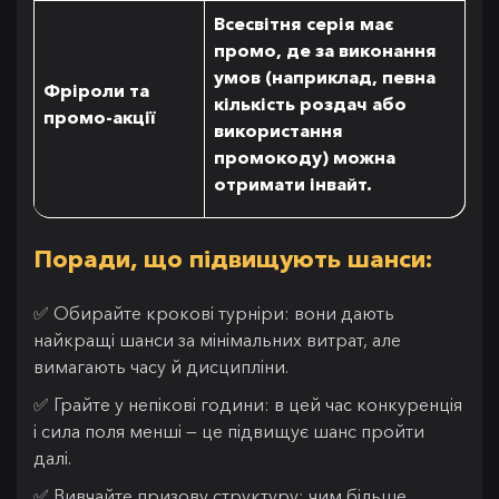
Всесвітня серія має
промо, де за виконання
умов (наприклад, певна
Фріроли та
кількість роздач або
промо-акції
використання
промокоду) можна
отримати інвайт.
Поради, що підвищують шанси:
✅ Обирайте крокові турніри: вони дають
найкращі шанси за мінімальних витрат, але
вимагають часу й дисципліни.
✅ Грайте у непікові години: в цей час конкуренція
і сила поля менші — це підвищує шанс пройти
далі.
✅ Вивчайте призову структуру: чим більше