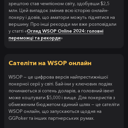
зрештою став чемпіоном світу, здобувши $2,5
млн. Цей випадок змінив всю історію онлайн-
покеру і довів, що аматори можуть піднятися на
вершину. Про інші рекорди ми вже розповідали
у статті «
Огляд WSOP Online 2024: головні
переможці та рекорди
»
Сателіти на WSOP онлайн
WSOP — це цифрова версія найпрестижнішої
покерної серії у світі. Бай-іни у ключових подіях
починаються зі сотень доларів, а головний івент
може коштувати $5,000 і вище. Для покеристів з
обмеженим бюджетом єдиний шлях — це сателіти
WSOP онлайн, що запускаються щодня на
GGPoker та інших партнерських румах.