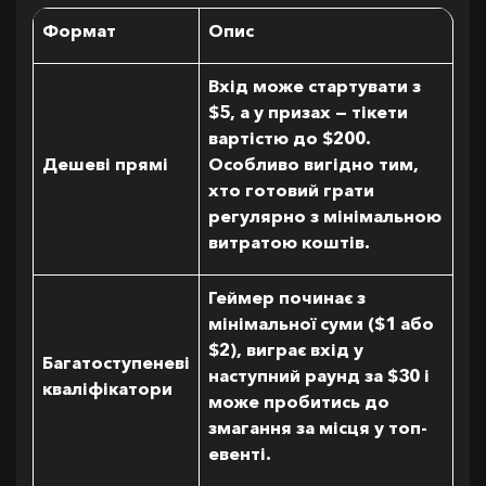
Формат
Опис
Вхід може стартувати з
$5, а у призах — тікети
вартістю до $200.
Дешеві прямі
Особливо вигідно тим,
хто готовий грати
регулярно з мінімальною
витратою коштів.
Геймер починає з
мінімальної суми ($1 або
$2), виграє вхід у
Багатоступеневі
наступний раунд за $30 і
кваліфікатори
може пробитись до
змагання за місця у топ-
евенті.