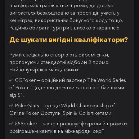
платформах трапляються промо, де доступ
виграється безкоштовно за прості дії: участь у
кеш-іграх, використання бонусного коду тощо.
Радимо обирати турніри з високою гарантією.
Де шукати вигідні кваліфікатори?
Руми спеціально створюють окремі сітки,
пропонуючи стандартні відбори й промо.
Найпопулярніші майданчики:
✅ GGPoker — офіційний партнер The World Series
of Poker. Щоденно десятки сателітів із бай-інами
від $1.
✅ PokerStars — тут іде World Championship of
Online Poker. Доступні Spin & Go із тікетами.
✅ 888poker — часто пропонує фріроли й промо із
розіграшем квитків на міжнародні серії.