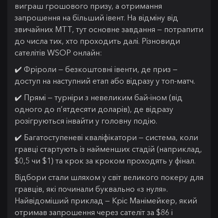
виграш грошового призу, а отримання
запрошення на більший івент. На відміну від
звичайних MTT, тут основне завдання — потрапити
до числа тих, хто проходить далі. Різновиди
сателітів WSOP онлайн:
✔️ Фріроли — безкоштовні івенти, де приз —
доступ на наступний етап або відразу у топ-матч.
✔️ Прямі — турніри з невеликим бай-іном (від
одного до п’ятдесяти доларів), де відразу
розігруються інвайти у головну подію.
✔️ Багатоступеневі кваліфікатори — система, коли
гравці стартують із найменших стадій (наприклад,
$0,5 чи $1) та крок за кроком проходять у фінал.
Відбори стали шляхом у світ великого покеру для
гравців, які починали буквально «з нуля».
Найвідоміший приклад — Кріс Манімейкер, який
отримав запрошення через сателіт за $86 і