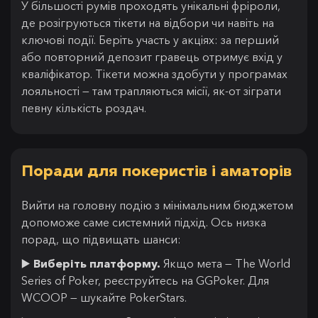
У більшості румів проходять унікальні фріроли,
де розігруються тікети на відбори чи навіть на
ключові події. Беріть участь у акціях: за перший
або повторний депозит гравець отримує вхід у
кваліфікатор. Тікети можна здобути у програмах
лояльності — там трапляються місії, як-от зіграти
певну кількість роздач.
Поради для покеристів і аматорів
Вийти на головну подію з мінімальним бюджетом
допоможе саме системний підхід. Ось низка
порад, що підвищать шанси:
▶️
Виберіть платформу.
Якщо мета — The World
Series of Poker, реєструйтесь на GGPoker. Для
WCOOP — шукайте PokerStars.