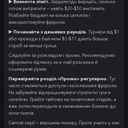
▶️
Визначте ліміт.
Заздалегідь вирішіть, скільки
готові витратити — навіть $20–$50 вистачить.
Розбийте бюджет на кілька сателітів і
використовуйте фріроли.
▶️
Починайте з дешевих раундів.
Турніри від $1
або проходи з бай-іном $5–$11 дають більше
спроб за менші гроші.
Слідкуйте за розкладом і промо. Рекомендуємо
оформити підписку на e-mail розсилки й
соцмережі румів.
Перевіряйте розділ «Промо» регулярно.
Тут
часто з’являються доступи і ексклюзивні фріроли.
Не забувайте відпрацьовувати стратегію гри в
сателітах. Грайте тайтово на початкових стадіях, а
вже потім переходьте в «виживання» ближче до
зони тікетів.
Світові серії — вершина покеру. Проте участь у них