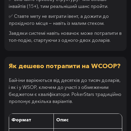
інвайтів (15+), тим реальніший шанс пройти.
✅ Ставте мету не виграти івент, а дожити до
прохідного місця — навіть із малим стеком.
Завдяки системі навіть новачок може потрапити в
топ-подію, стартуючи з одного-двох доларів.
Як дешево потрапити на WCOOP?
Бай-іни варіюються від десятків до тисяч доларів,
і як і у WSOP, ключем до участі з обмеженим
бюджетом є кваліфікатори. PokerStars традиційно
пропонує декілька варіантів.
Формат
Опис