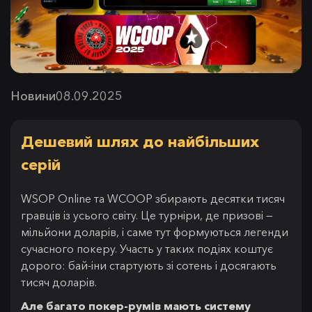
Новини
08.09.2025
Дешевий шлях до найбільших
серій
WSOP Online та WCOOP збирають десятки тисяч
гравців із усього світу. Це турніри, де призові —
мільйони доларів, і саме тут формуються легенди
сучасного покеру. Участь у таких подіях коштує
дорого: бай-іни стартують зі сотень і досягають
тисяч доларів.
Але багато покер-румів мають систему