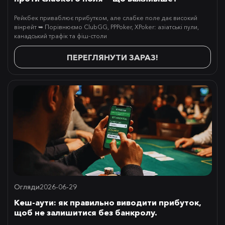
Рейкбек приваблює прибутком, але слабке поле дає високий
вінрейт ➥ Порівнюємо ClubGG, PPPoker, XPoker: азіатські пули,
канадський трафік та фіш-столи
ПЕРЕГЛЯНУТИ ЗАРАЗ!
Огляди
2026-06-29
Кеш-аути: як правильно виводити прибуток,
щоб не залишитися без банкролу.