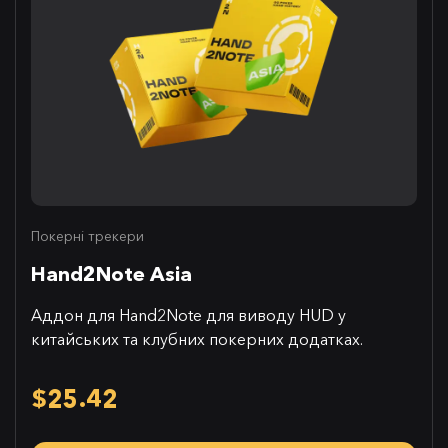
Покерні трекери
Hand2Note Asia
Аддон для Hand2Note для виводу HUD у
китайських та клубних покерних додатках.
$
25.42