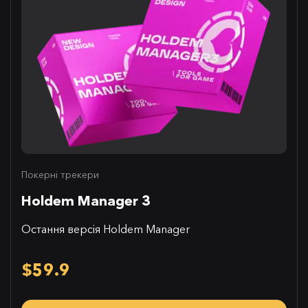
Покерні трекери
Holdem Manager 3
Остання версія Holdem Manager
$
59.9