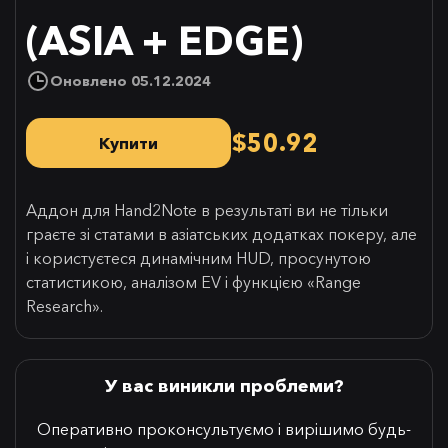
(ASIA + EDGE)
Оновлено
05.12.2024
$
50.92
Купити
Аддон для Hand2Note в результаті ви не тільки
граєте зі статами в азіатських додатках покеру, але
і користуєтеся динамічним HUD, просунутою
статистикою, аналізом EV і функцією «Range
Research».
У вас виникли проблеми?
Оперативно проконсультуємо і вирішимо будь-