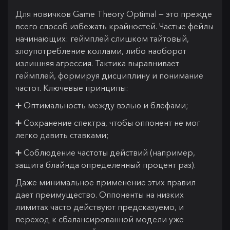
Для новичков Game Theory Optimal — это прежде
всего способ избежать крайностей. Частые фейлы
начинающих: геймплей слишком тайтовый,
злоупотребление коллами, либо наоборот
излишняя агрессия. Тактика выравнивает
геймплей, формируя дисциплину и понимание
частот. Ключевые принципы:
➕ Оптимальность между вэлью и блефами;
➕ Сохранение спектра, чтобы оппонент не мог
легко давить ставками;
➕ Соблюдение частоты действий (например,
защита блайнда определенный процент раз).
Даже минимальное применение этих правил
дает преимущество. Оппоненты на низких
лимитах часто действуют предсказуемо, и
переход к сбалансированной модели уже