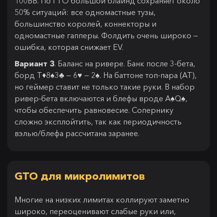
100BB. По ГТО большой блайнд сохраняет около
50% ситуаций: все одномастные тузы,
большинство королей, коннекторы и
одномастные гапперы. Фолдить очень широко —
ошибка, которая снижает EV.
Вариант 3
. Баланс на ривере. Банк после 3-бета,
борд T♦8♠3♣ — 6♥ — 2♠. На баттоне топ-пара (AT),
но геймер ставит не только такие руки. В набор
ривер-бета включаются и блефы вроде A♠Q♠,
чтобы обеспечить равновесие. Сопернику
сложно эксплойтить, так как периодичность
вэлью/блефа рассчитана заранее.
GTO для микролимитов
Многие на низких лимитах коллируют заметно
широко, переоценивают слабые руки или,