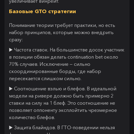
увеличивает винрейт.
Базовые GTO стратегии
Понимание теории требует практики, но есть
набор принципов, которые можно внедрить
сразу:
▶️ Частота ставок. На большинстве досок участник
в позиции обязан делать continuation bet около
70% случаев. Исключение — сильно
скоординированные борды, где набор
пересекается слишком сильно.
▶️ Соотношение вэлью и блефов. В идеальной
модели на ривере должно быть примерно 2
ставки на силу на 1 блеф. Это соотношение не
позволяет оппоненту эксплойтить чрезмерное
количество блефов.
▶️ Защита блайндов. В ГТО-поведении нельзя