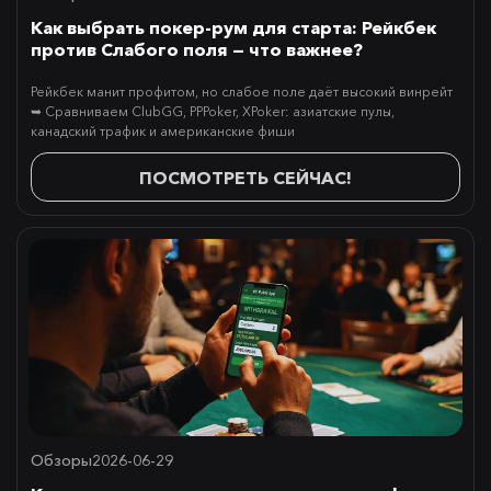
Как выбрать покер-рум для старта: Рейкбек
против Слабого поля — что важнее?
Рейкбек манит профитом, но слабое поле даёт высокий винрейт
➥ Сравниваем ClubGG, PPPoker, XPoker: азиатские пулы,
канадский трафик и американские фиши
ПОСМОТРЕТЬ СЕЙЧАС!
Обзоры
2026-06-29