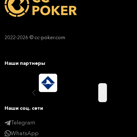
2022-2026 © cc-poker.com
Наши партнеры
Наши соц. сети
Telegram
WhatsApp