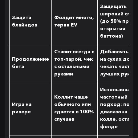
Защищать
широкий спек
Защита
Фолдит много,
(до 50% проти
блайндов
теряя EV
открытия
баттона)
Ставит всегда с
Добавлять б
Продолжение
топ-парой, чек
на сухих доска
бета
с остальными
чекать часть
руками
лучших рук
Использовать
Коллит чаще
частотный
Игра на
обычного или
подход: поло
ривере
сдается в 100%
диапазона в
случаев
колле, остатки
фолде