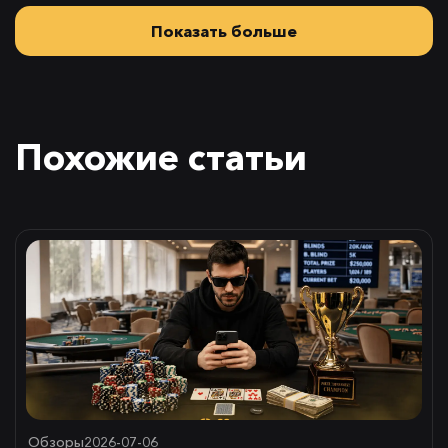
Показать больше
Похожие статьи
Обзоры
2026-07-06