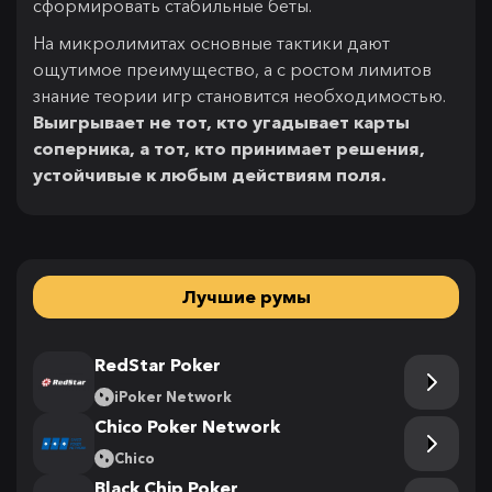
сформировать стабильные беты.
На микролимитах основные тактики дают
ощутимое преимущество, а с ростом лимитов
знание теории игр становится необходимостью.
Выигрывает не тот, кто угадывает карты
соперника, а тот, кто принимает решения,
устойчивые к любым действиям поля.
Лучшие румы
RedStar Poker
iPoker Network
Chico Poker Network
Chico
Black Chip Poker