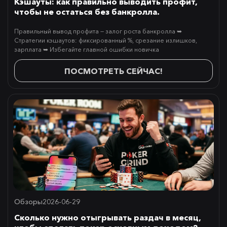
Кэшауты: как правильно выводить профит,
чтобы не остаться без банкролла.
Правильный вывод профита — залог роста банкролла ➥
Стратегии кэшаутов: фиксированный %, срезание излишков,
зарплата ➥ Избегайте главной ошибки новичка
ПОСМОТРЕТЬ СЕЙЧАС!
Обзоры
2026-06-29
Сколько нужно отыгрывать раздач в месяц,