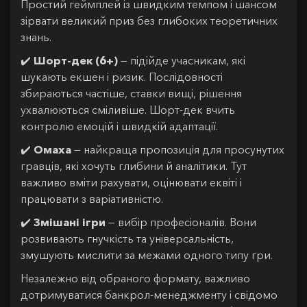
Простий геймплей із швидким темпом і шансом
зірвати великий приз без глибоких теоретичних
знань.
✔️
Шорт-дек (6+)
— підійде учасникам, які
шукають екшен і ризик. Послідовності
збираються частіше, ставки вищі, рішення
ухвалюються сміливіше. Шорт-дек вчить
контролю емоцій і швидкій адаптації.
✔️
Омаха
— найкраща пропозиція для просунутих
гравців, які хочуть глибини й аналітики. Тут
важливо вміти рахувати, оцінювати еквіті і
працювати з варіативністю.
✔️
Змішані ігри
— вибір професіоналів. Вони
розвивають гнучкість та універсальність,
змушують мислити за межами одного типу гри.
Незалежно від обраного формату, важливо
дотримуватися банкрол-менеджменту і свідомо