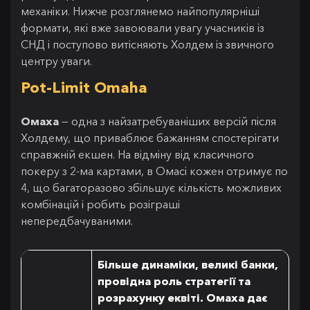
механіки. Нижче розглянемо найпопулярніші
формати, які вже завоювали увагу учасників із
СНД і поступово витісняють Холдем із звичного
центру уваги.
Pot-Limit Omaha
Омаха
— одна з найзатребуваніших версій після
Холдему, що приваблює бажанням спостерігати
справжній екшен. На відміну від класичного
покеру з 2-ма картами, в Омасі кожен отримує по
4, що багаторазово збільшує кількість можливих
комбінацій і робить розіграші
непередбачуваними.
Більше динаміки, великі банки,
провідна роль стратегії та
розрахунку еквіті. Омаха дає