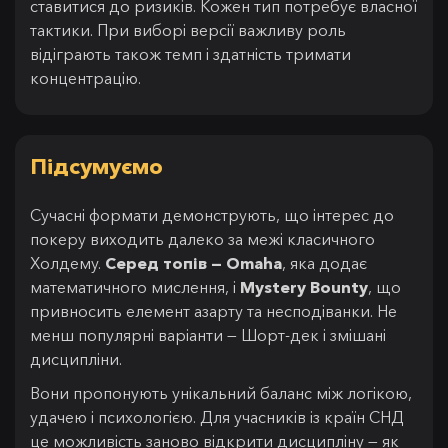
ставитися до ризиків. Кожен тип потребує власної
тактики. При виборі версії важливу роль
відіграють також темп і здатність тримати
концентрацію.
Підсумуємо
Сучасні формати демонструють, що інтерес до
покеру виходить далеко за межі класичного
Холдему.
Серед топів — Omaha
, яка додає
математичного мислення, і
Mystery Bounty
, що
привносить елемент азарту та несподіванки. Не
менш популярні варіанти — Шорт-дек і змішані
дисципліни.
Вони пропонують унікальний баланс між логікою,
удачею і психологією. Для учасників із країн СНД
це можливість заново відкрити дисципліну — як