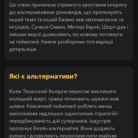
Це стало причиною стрімкого зростання інтересу
до альтернативних різновидів, що пропонують
інший темп та інший баланс між математикою та
інтуїцією. Сучасні Омаха, Містері Баунті, Шорт-дек і
змішані версії дозволяють по-новому поглянути
на геймплей. Нижче розберемо топ-варіації
детальніше.
Які є альтернативи?
Коли Техаський Холдем перестає викликати
колишній азарт, гравці починають шукати нові
шляхи. Класичний геймплей роблять менш
захопливим надлишок однотипних стратегій і
передбачуваність дій суперників. Індустрія
пропонує безліч альтернатив. Вони додають
ризику і дозволяють переосмислити знайомі