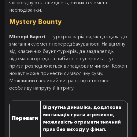
які поєднують швидкість, ризик і елемент
несподіванки.
Mystery Bounty
Містері Баунті
— турнірна варіація, яка додала до
змагання елемент непередбачуваності. На відміну
від класичних баунті-турнірів, де заздалегідь
відома нагорода за вибитого суперника, тут
призи розподіляються випадковим чином. Кожен
нокаут може принести символічну суму.
Можливий і великий виграш, що створює
особливу напругу й інтригу.
Відчутна динаміка, додаткова
мотивація грати агресивно,
Переваги
можливість отримати значний
приз без виходу у фінал.