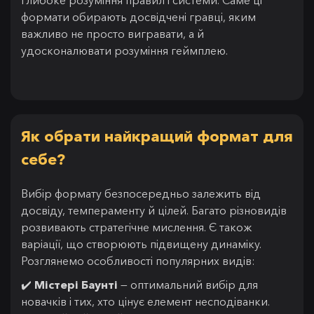
глибоке розуміння правил і системи. Саме ці
формати обирають досвідчені гравці, яким
важливо не просто вигравати, а й
удосконалювати розуміння геймплею.
Як обрати найкращий формат для
себе?
Вибір формату безпосередньо залежить від
досвіду, темпераменту й цілей. Багато різновидів
розвивають стратегічне мислення. Є також
варіації, що створюють підвищену динаміку.
Розглянемо особливості популярних видів:
✔️
Містері Баунті
— оптимальний вибір для
новачків і тих, хто цінує елемент несподіванки.