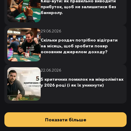
Кеш-аути: як правильно виводити
прибуток, щоб не залишитися без
банкролу.
29.06.2026
Скільки роздач потрібно відіграти
на місяць, щоб зробити покер
основним джерелом доходу?
22.06.2026
5 критичних помилок на мікролімітах
у 2026 році (і як їх уникнути)
Показати більше