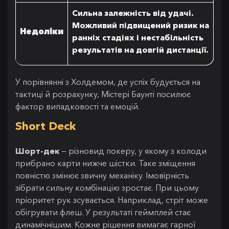
Сильна залежність від удачі.
Можливий підвищений ризик на
Недоліки
ранніх стадіях і нестабільність
результатів на довгій дистанції.
У порівнянні з Холдемом, де успіх будується на
тактиці й розрахунку, Містері Баунті посилює
фактор випадковості та емоцій.
Short Deck
Шорт-дек
— різновид покеру, у якому з колоди
прибрано карти нижче шістки. Таке зміщення
повністю змінює звичну механіку. Імовірність
зібрати сильну комбінацію зростає. При цьому
пріоритет рук зсувається. Наприклад, стріт може
обігрувати флеш. У результаті геймплей стає
динамічнішим. Кожне рішення вимагає гарної