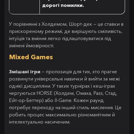
дорогі помилки.
У порівнянні з Холдемом, Шорт-дек — це ставки в
прискореному режимі, де вирішують сміливість,
інтуїція та вміння легко підлаштовуватися під
змінені ймовірності.
Mixed Games
Змішані ігри
— пропозиція для тих, хто прагне
розвинути універсальні навички й вийти за межі
однієї дисципліни. У таких турнірах і кеш-іграх
чергуються HORSE (Холдем, Омаха, Разз, Стад,
Ейт-ор-Беттер) або 8-Game. Кожен раунд
потребує переходу на інший стиль мислення. Це
робить процес максимально різноманітним й
інтелектуально насиченим.