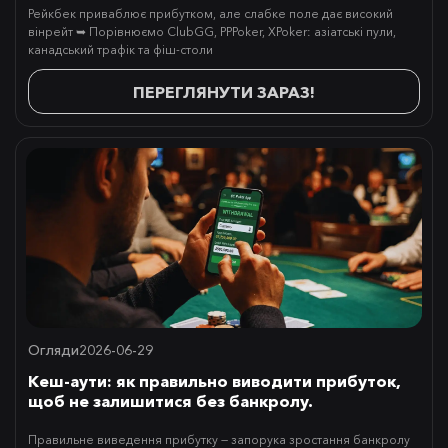
Рейкбек приваблює прибутком, але слабке поле дає високий
вінрейт ➥ Порівнюємо ClubGG, PPPoker, XPoker: азіатські пули,
канадський трафік та фіш-столи
ПЕРЕГЛЯНУТИ ЗАРАЗ!
Огляди
2026-06-29
Кеш-аути: як правильно виводити прибуток,
щоб не залишитися без банкролу.
Правильне виведення прибутку — запорука зростання банкролу