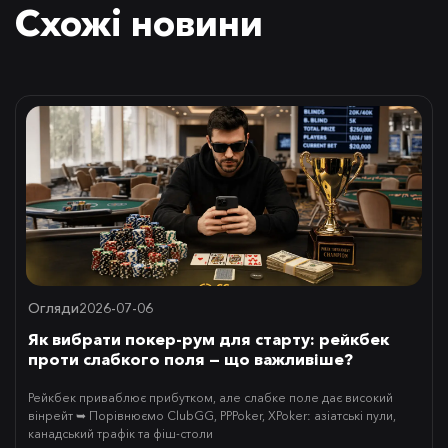
Схожі новини
Огляди
2026-07-06
Як вибрати покер-рум для старту: рейкбек
проти слабкого поля — що важливіше?
Рейкбек приваблює прибутком, але слабке поле дає високий
вінрейт ➥ Порівнюємо ClubGG, PPPoker, XPoker: азіатські пули,
канадський трафік та фіш-столи