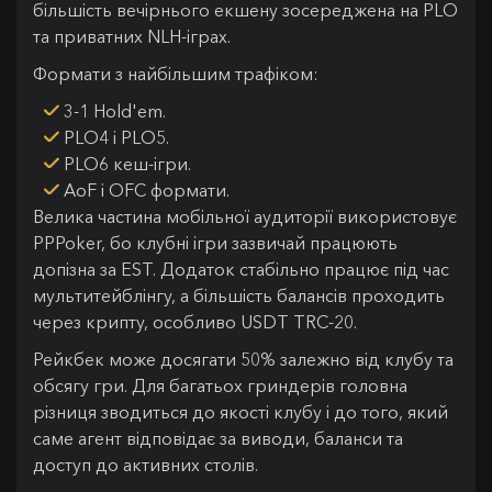
більшість вечірнього екшену зосереджена на PLO
та приватних NLH-іграх.
Формати з найбільшим трафіком:
3-1 Hold'em.
PLO4 і PLO5.
PLO6 кеш-ігри.
AoF і OFC формати.
Велика частина мобільної аудиторії використовує
PPPoker, бо клубні ігри зазвичай працюють
допізна за EST. Додаток стабільно працює під час
мультитейблінгу, а більшість балансів проходить
через крипту, особливо USDT TRC-20.
Рейкбек може досягати 50% залежно від клубу та
обсягу гри. Для багатьох гриндерів головна
різниця зводиться до якості клубу і до того, який
саме агент відповідає за виводи, баланси та
доступ до активних столів.