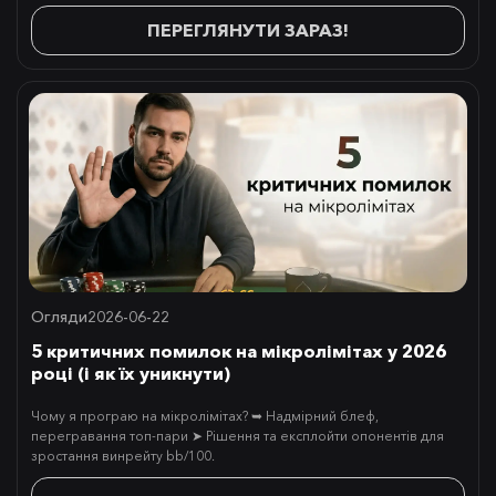
ПЕРЕГЛЯНУТИ ЗАРАЗ!
Огляди
2026-06-22
5 критичних помилок на мікролімітах у 2026
році (і як їх уникнути)
Чому я програю на мікролімітах? ➥ Надмірний блеф,
перегравання топ-пари ➤ Рішення та експлойти опонентів для
зростання винрейту bb/100.