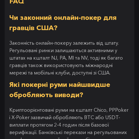
FAQ
Чи законний онлайн-покер для
гравців США?
Законність онлайн-покеру залежить від штату.
Регульовані ринки залишаються активними у
штатах на кшталт NJ, PA, MI та NV, тоді як багато
гравців також використовують міжнародні
мережі та мобільні клуби, доступні зі США.
Які покерні руми найшвидше
обробляють виводи?
Криптоорієнтовані руми на кшталт Chico, PPPoker
і X-Poker зазвичай обробляють BTC або USDT-
виплати протягом 2-4 годин після базової
верифікації. Банківські перекази на регульованих